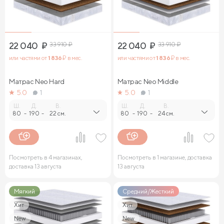
22 040
₽
33 910
₽
22 040
₽
33 910
₽
или частями от
1 836
₽ в мес.
или частями от
1 836
₽ в мес.
Матрас Neo Hard
Матрас Neo Middle
5.0
1
5.0
1
Ш.
Д.
В.
Ш.
Д.
В.
80
-
190
-
22 см.
80
-
190
-
24 см.
Посмотреть в 4 магазинах,
Посмотреть в 1 магазине, доставка
доставка 13 августа
13 августа
Мягкий
Средний/Жесткий
Хит
Хит
New
New