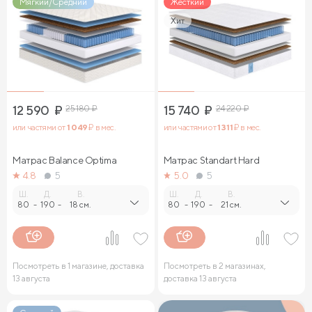
Мягкий/Средний
Жесткий
Хит
12 590
₽
25 180
₽
15 740
₽
24 220
₽
или частями от
1 049
₽ в мес.
или частями от
1 311
₽ в мес.
Матрас Balance Optima
Матрас Standart Hard
4.8
5
5.0
5
Ш.
Д.
В.
Ш.
Д.
В.
80
-
190
-
18 см.
80
-
190
-
21 см.
Посмотреть в 1 магазине, доставка
Посмотреть в 2 магазинах,
13 августа
доставка 13 августа