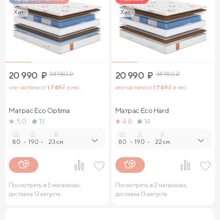
Хит
Хит
20 990
₽
34 980
₽
20 990
₽
34 980
₽
или частями от
1 749
₽ в мес.
или частями от
1 749
₽ в мес.
Матрас Eco Optima
Матрас Eco Hard
5.0
13
4.8
14
Ш.
Д.
В.
Ш.
Д.
В.
80
-
190
-
23 см.
80
-
190
-
22 см.
Посмотреть в 5 магазинах,
Посмотреть в 2 магазинах,
доставка 13 августа
доставка 13 августа