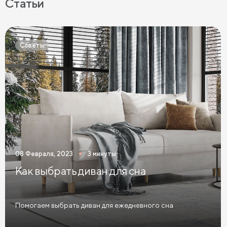
Статьи
Матрасы средней жесткости
Жесткие матрасы
Тонкие матрасы
Матрасы с независимыми пружинами
Советы
Матрасы из латекса
Кокосовые матрасы
Матрасы из латекса и кокоса
Матрасы с эффектом памяти
Высокие матрасы
Матрасы с 5 зонами жесткости
Матрасы с 7 зонами жесткости
08 Февраля, 2023
3 минуты
Односпальные матрасы
Двуспальные матрасы
Как выбрать диван для сна
Матрасы для кроватей
Матрасы для кроватей трансформеров
Помогаем выбрать диван для ежедневного сна
Тонкие мягкие матрасы
Тонкие жесткие матрасы