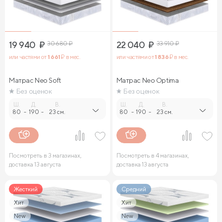
19 940
₽
30 680
₽
22 040
₽
33 910
₽
или частями от
1 661
₽ в мес.
или частями от
1 836
₽ в мес.
Матрас Neo Soft
Матрас Neo Optima
Без оценок
Без оценок
Ш.
Д.
В.
Ш.
Д.
В.
80
-
190
-
23 см.
80
-
190
-
23 см.
Посмотреть в 3 магазинах,
Посмотреть в 4 магазинах,
доставка 13 августа
доставка 13 августа
Жесткий
Средний
Хит
Хит
New
New