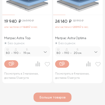
19 940
₽
26 590
₽
24 140
₽
32 190
₽
или частями от
1 661
₽ в мес.
или частями от
2 011
₽ в мес.
Матрас Astra Top
Матрас Astra Optima
Без оценок
Без оценок
Ш.
Д.
В.
Ш.
Д.
В.
80
-
190
-
19 см.
80
-
190
-
20 см.
Посмотреть в 3 магазинах,
Посмотреть в 4 магазинах,
доставка 13 августа
доставка 13 августа
Больше товаров