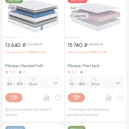
Мягкий
Жесткий
Хит
Хит
В скрутке
13 640
₽
20 980
₽
15 740
₽
24 220
₽
или частями от
1 136
₽ в мес.
или частями от
1 311
₽ в мес.
Матрас Standart Soft
Матрас Flex Hard
5.0
2
4.7
7
Ш.
Д.
В.
Ш.
Д.
В.
80
-
190
-
21 см.
70
-
180
-
21 см.
Доступно онлайн, доставка 13
Посмотреть в 2 магазинах,
августа
доставка 13 августа
Средний
Мягкий