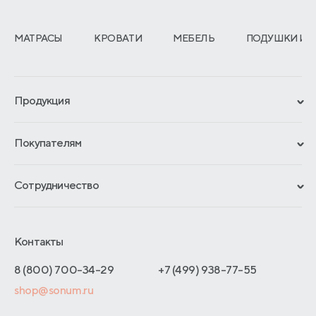
МАТРАСЫ
КРОВАТИ
МЕБЕЛЬ
ПОДУШКИ И 
Продукция
Сертификаты
Покупателям
Гарантии
Рассрочка и кредит
Материалы и технологии
Сотрудничество
Обмен и возврат
Сроки изготовления
Франчайзинг
Доставка и оплата
Блог
Отельерам
Контакты
Как оформить заказ
Отзывы покупателей
Интернет-магазинам
Адреса магазинов
8 (800) 700-34-29
+7 (499) 938-77-55
Оптовые продажи
shop@sonum.ru
Договор-оферты
Дизайнерам интерьеров