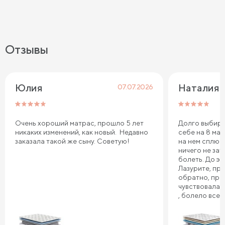
Отзывы
Юлия
Наталия 
07.07.2026
Очень хороший матрас, прошло 5 лет
Долго выбира
никаких изменений, как новый. Недавно
себе на 8 мар
заказала такой же сыну. Советую!
на нем сплю.
ничего не зат
болеть. До эт
Лазурите, пр
обратно, про
чувствовала 
, болело все т
плечи. Реком
Сонум к поку
дня . Спасибо