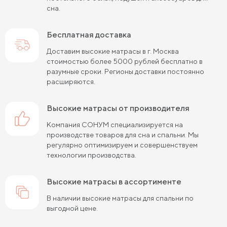
сна.
Пружинные матрасы 120х200 см
Пружинные матрасы 140х200 см
Бесплатная доставка
Матрасы средней жесткости 160х200
Доставим высокие матрасы в г. Москва
стоимостью более 5000 рублей бесплатно в
Пружинные матрасы 160х200 см
разумные сроки. Регионы доставки постоянно
расширяются.
Пружинные матрасы 180х200 см
Матрасы в скрутке
высокие матрасы от производителя
Пружинные матрасы 200х200 см
Компания СОНУМ специализируется на
Матрасы средней жесткости 200 на 200
производстве товаров для сна и спальни. Мы
регулярно оптимизируем и совершенствуем
Пружинные матрасы средней жесткости
технологии производства.
Жесткие матрасы 120х200 см
высокие матрасы в ассортименте
Жесткие матрасы шириной 160 см
В наличии высокие матрасы для спальни по
выгодной цене.
Матрасы средней жесткости 140х200