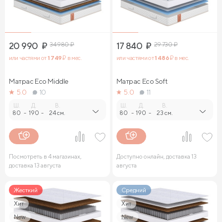
20 990
₽
34 980
₽
17 840
₽
29 730
₽
или частями от
1 749
₽ в мес.
или частями от
1 486
₽ в мес.
Матрас Eco Middle
Матрас Eco Soft
5.0
10
5.0
11
Ш.
Д.
В.
Ш.
Д.
В.
80
-
190
-
24 см.
80
-
190
-
23 см.
Посмотреть в 4 магазинах,
Доступно онлайн, доставка 13
доставка 13 августа
августа
Жесткий
Средний
Хит
Хит
New
New