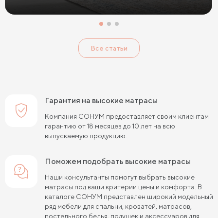
Односпальные матрасы 80х190
Матрасы 200x200 см
Односпальные матрасы 90х200
Все статьи
Односпальные пружинные матрасы
Кокосовые пружинные матрасы
Пружинные матрасы 80 см
Гарантия на высокие матрасы
Пружинные матрасы 120 см
Компания СОНУМ предоставляет своим клиентам
гарантию от 18 месяцев до 10 лет на всю
Пружинные матрасы 140 см
выпускаемую продукцию.
Пружинные матрасы 160 см
Поможем подобрать высокие матрасы
Пружинные матрасы 180 см
Наши консультанты помогут выбрать высокие
матрасы под ваши критерии цены и комфорта. В
Пружинные матрасы 80х190 см
каталоге СОНУМ представлен широкий модельный
ряд мебели для спальни, кроватей, матрасов,
Пружинные матрасы 90х200 см
постельного белья, подушек и аксессуаров для