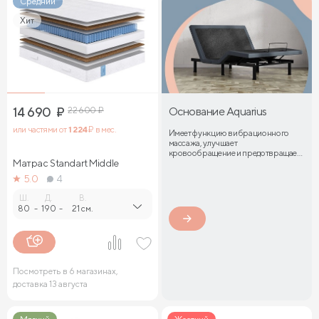
Средний
Хит
14 690
₽
22 600
₽
Основание Aquarius
или частями от
1 224
₽ в мес.
Имеет функцию вибрационного
массажа, улучшает
кровообращение и предотвращает
Матрас Standart Middle
затекание мышц
5.0
4
Ш.
Д.
В.
80
-
190
-
21 см.
Посмотреть в 6 магазинах,
доставка 13 августа