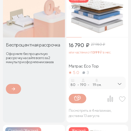
Хит
Беспроцентная рассрочка
16 790
₽
27 980
₽
или частями от
1 399
₽ в мес.
Оформите беспроцентную
рассрочку на сайте всего за 2
минуты при оформлении заказа
Матрас Eco Top
5.0
3
Ш.
Д.
В.
80
-
190
-
19 см.
Посмотреть в 4 магазинах,
доставка 13 августа
Средний/Жесткий
Жесткий