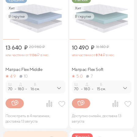
Хит
Хит
В скрутке
В скрутке
13 640
₽
20 980
₽
10 490
₽
16 140
₽
или частями от
1 136
₽ в мес.
или частями от
874
₽ в мес.
Матрас Flex Middle
Матрас Flex Soft
4.9
10
5.0
7
Ш.
Д.
В.
Ш.
Д.
В.
70
-
180
-
16 см.
70
-
180
-
15 см.
Посмотреть в 4 магазинах,
Доступно онлайн, доставка 13
доставка 13 августа
августа
Жесткий