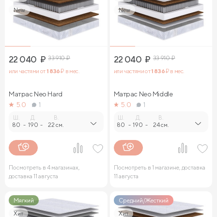
New
New
22 040
₽
33 910
₽
22 040
₽
33 910
₽
или частями от
1 836
₽ в мес.
или частями от
1 836
₽ в мес.
Матрас Neo Hard
Матрас Neo Middle
5.0
1
5.0
1
Ш.
Д.
В.
Ш.
Д.
В.
80
-
190
-
22 см.
80
-
190
-
24 см.
Посмотреть в 4 магазинах,
Посмотреть в 1 магазине, доставка
доставка 11 августа
11 августа
Мягкий
Средний/Жесткий
Хит
Хит