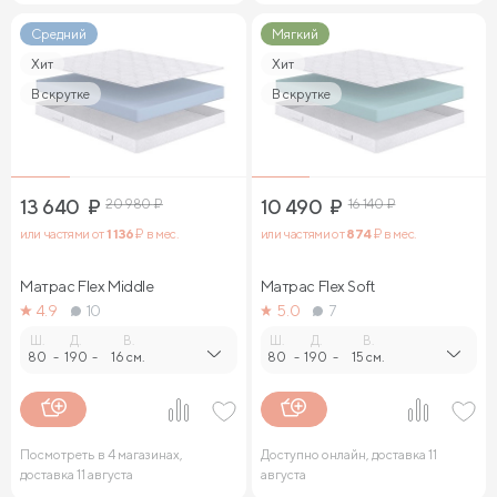
Средний
Мягкий
Хит
Хит
В скрутке
В скрутке
13 640
₽
20 980
₽
10 490
₽
16 140
₽
или частями от
1 136
₽ в мес.
или частями от
874
₽ в мес.
Матрас Flex Middle
Матрас Flex Soft
4.9
10
5.0
7
Ш.
Д.
В.
Ш.
Д.
В.
80
-
190
-
16 см.
80
-
190
-
15 см.
Посмотреть в 4 магазинах,
Доступно онлайн, доставка 11
доставка 11 августа
августа