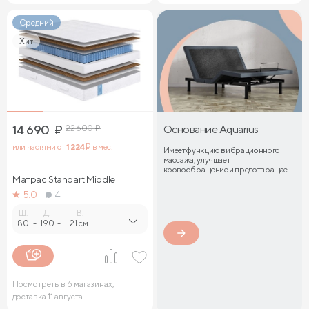
Средний
Хит
14 690
₽
22 600
₽
Основание Aquarius
или частями от
1 224
₽ в мес.
Имеет функцию вибрационного
массажа, улучшает
кровообращение и предотвращает
Матрас Standart Middle
затекание мышц
5.0
4
Ш.
Д.
В.
80
-
190
-
21 см.
Посмотреть в 6 магазинах,
доставка 11 августа