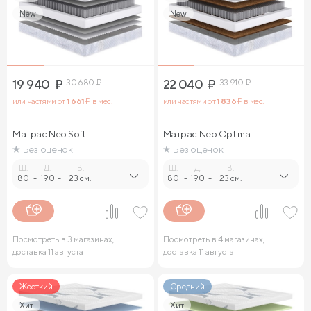
New
New
19 940
₽
30 680
₽
22 040
₽
33 910
₽
или частями от
1 661
₽ в мес.
или частями от
1 836
₽ в мес.
Матрас Neo Soft
Матрас Neo Optima
Без оценок
Без оценок
Ш.
Д.
В.
Ш.
Д.
В.
80
-
190
-
23 см.
80
-
190
-
23 см.
Посмотреть в 3 магазинах,
Посмотреть в 4 магазинах,
доставка 11 августа
доставка 11 августа
Жесткий
Средний
Хит
Хит