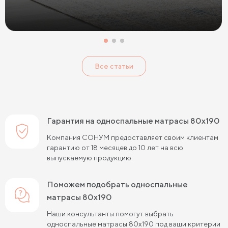
Матрасы с 7 зонами жесткости
Жесткие беспружинные матрасы
Жесткие пружинные матрасы
Односпальные матрасы
Все статьи
Двуспальные матрасы
Матрасы для кроватей
Матрасы для кроватей трансформеров
Тонкие мягкие матрасы
Тонкие жесткие матрасы
Гарантия на односпальные матрасы 80х190
Односпальные матрасы 80х190
Матрасы 200x200 см
Компания СОНУМ предоставляет своим клиентам
гарантию от 18 месяцев до 10 лет на всю
Жесткие матрасы 160х200
выпускаемую продукцию.
Односпальные матрасы 90х200
Поможем подобрать односпальные
Односпальные пружинные матрасы
матрасы 80х190
Кокосовые пружинные матрасы
Наши консультанты помогут выбрать
односпальные матрасы 80х190 под ваши критерии