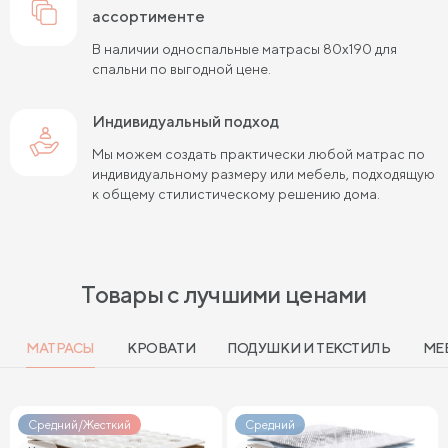
ассортименте
Матрасы средней жесткости 160х200
В наличии односпальные матрасы 80х190 для
спальни по выгодной цене.
Пружинные матрасы 160х200 см
Мягкие матрасы 160х200
Индивидуальный подход
Мы можем создать практически любой матрас по
Пружинные матрасы 180х200 см
Матрасы в скрутке
индивидуальному размеру или мебель, подходящую
к общему стилистическому решению дома.
Пружинные матрасы 200х200 см
Матрасы средней жесткости 200 на 200
Пружинные матрасы средней жесткости
Товары с лучшими ценами
Мягкие пружинные матрасы
МАТРАСЫ
КРОВАТИ
ПОДУШКИ И ТЕКСТИЛЬ
МЕ
Жесткие матрасы 120х200 см
Мягкие двуспальные матрасы
Средний/Жесткий
Средний
Жесткие матрасы шириной 160 см