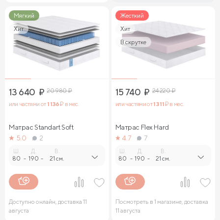
Мягкий
Жесткий
Хит
Хит
В скрутке
13 640
₽
20 980
₽
15 740
₽
24 220
₽
или частями от
1 136
₽ в мес.
или частями от
1 311
₽ в мес.
Матрас Standart Soft
Матрас Flex Hard
5.0
2
4.7
7
Ш.
Д.
В.
Ш.
Д.
В.
80
-
190
-
21 см.
80
-
190
-
21 см.
Доступно онлайн, доставка 11
Посмотреть в 1 магазине, доставка
августа
11 августа