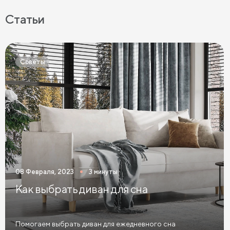
Латексные матрасы 90х200
Матрасы 90х190 см
Статьи
Матрасы 120х200 см
Матрасы 140х200 см
Матрасы 160x200 см
Матрасы 180х200 см
Советы
Матрасы 200 см шириной
Пружинные матрасы
Беспружинные матрасы
Мягкие матрасы
Матрасы средней жесткости
Жесткие матрасы
Тонкие матрасы
Матрасы с независимыми пружинами
Матрасы из латекса
Кокосовые матрасы
08 Февраля, 2023
3 минуты
Матрасы из латекса и кокоса
Как выбрать диван для сна
Матрасы с эффектом памяти
Высокие матрасы
Матрасы с 5 зонами жесткости
Помогаем выбрать диван для ежедневного сна