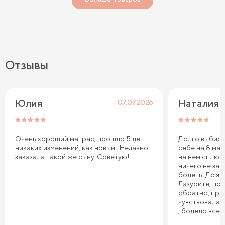
Отзывы
Юлия
Наталия 
07.07.2026
Очень хороший матрас, прошло 5 лет
Долго выбира
никаких изменений, как новый. Недавно
себе на 8 мар
заказала такой же сыну. Советую!
на нем сплю.
ничего не зат
болеть. До эт
Лазурите, пр
обратно, про
чувствовала 
, болело все т
плечи. Реком