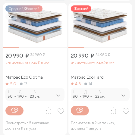
Средний/Жесткий
Жесткий
Хит
Хит
20 990
₽
34 980
₽
20 990
₽
34 980
₽
или частями от
1 749
₽ в мес.
или частями от
1 749
₽ в мес.
Матрас Eco Optima
Матрас Eco Hard
5.0
13
4.8
14
Ш.
Д.
В.
Ш.
Д.
В.
80
-
190
-
23 см.
80
-
190
-
22 см.
Посмотреть в 5 магазинах,
Посмотреть в 2 магазинах,
доставка 11 августа
доставка 11 августа