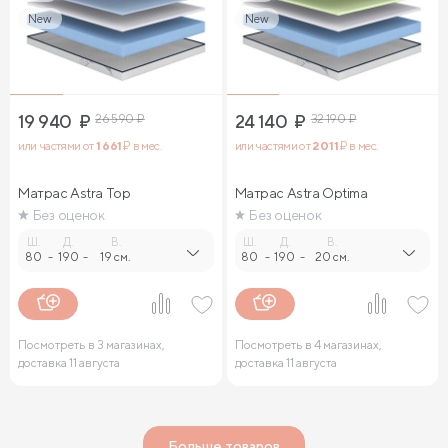
New
New
19 940
₽
26 590
₽
24 140
₽
32 190
₽
или частями от
1 661
₽ в мес.
или частями от
2 011
₽ в мес.
Матрас Astra Top
Матрас Astra Optima
Без оценок
Без оценок
Ш.
Д.
В.
Ш.
Д.
В.
80
-
190
-
19 см.
80
-
190
-
20 см.
Посмотреть в 3 магазинах,
Посмотреть в 4 магазинах,
доставка 11 августа
доставка 11 августа
Больше товаров