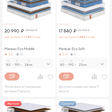
20 990
₽
34 980
₽
17 840
₽
29 730
₽
или частями от
1 749
₽ в мес.
или частями от
1 486
₽ в мес.
Матрас Eco Middle
Матрас Eco Soft
5.0
10
5.0
11
Ш.
Д.
В.
Ш.
Д.
В.
80
-
190
-
24 см.
80
-
190
-
23 см.
Посмотреть в 3 магазинах,
Доступно онлайн, доставка 11
доставка 11 августа
августа
Жесткий
Средний
Хит
Хит