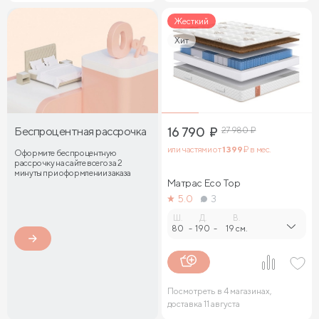
Жесткий
Хит
Беспроцентная рассрочка
16 790
₽
27 980
₽
или частями от
1 399
₽ в мес.
Оформите беспроцентную
рассрочку на сайте всего за 2
минуты при оформлении заказа
Матрас Eco Top
5.0
3
Ш.
Д.
В.
80
-
190
-
19 см.
Посмотреть в 4 магазинах,
доставка 11 августа