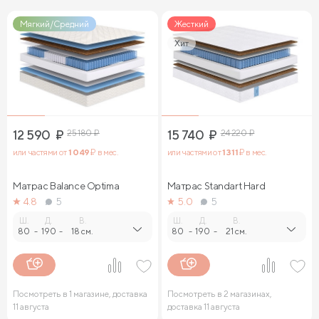
Мягкий/Средний
Жесткий
Хит
12 590
₽
25 180
₽
15 740
₽
24 220
₽
или частями от
1 049
₽ в мес.
или частями от
1 311
₽ в мес.
Матрас Balance Optima
Матрас Standart Hard
4.8
5
5.0
5
Ш.
Д.
В.
Ш.
Д.
В.
80
-
190
-
18 см.
80
-
190
-
21 см.
Посмотреть в 1 магазине, доставка
Посмотреть в 2 магазинах,
11 августа
доставка 11 августа