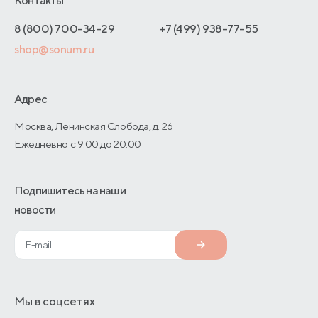
Контакты
Как оформить заказ
Отзывы покупателей
Интернет-магазинам
Адреса магазинов
8 (800) 700-34-29
+7 (499) 938-77-55
Оптовые продажи
shop@sonum.ru
Договор-оферты
Дизайнерам интерьеров
О производстве
Адрес
Москва, Ленинская Слобода, д. 26
Ежедневно с 9:00 до 20:00
Подпишитесь на наши
новости
Мы в соцсетях