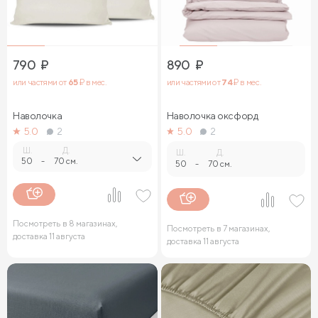
790
₽
890
₽
или частями от
65
₽ в мес.
или частями от
74
₽ в мес.
Наволочка
Наволочка оксфорд
5.0
2
5.0
2
Ш.
Д.
Ш.
Д.
50
-
70 см.
50
-
70 см.
Посмотреть в 8 магазинах,
Посмотреть в 7 магазинах,
доставка 11 августа
доставка 11 августа