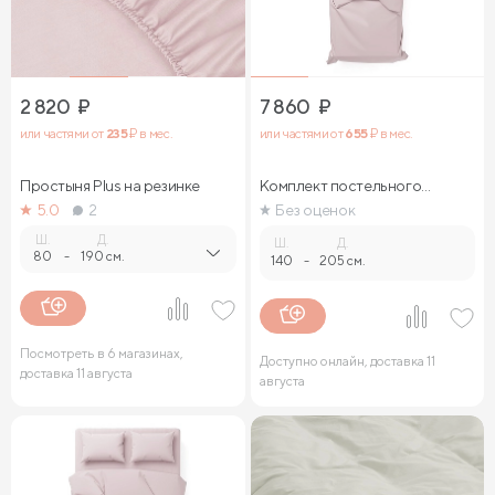
2 820
₽
7 860
₽
или частями от
235
₽ в мес.
или частями от
655
₽ в мес.
Простыня Plus на резинке
Комплект постельного
белья
5.0
2
Без оценок
Ш.
Д.
Ш.
Д.
80
-
190 см.
140
-
205 см.
Посмотреть в 6 магазинах,
Доступно онлайн, доставка 11
доставка 11 августа
августа