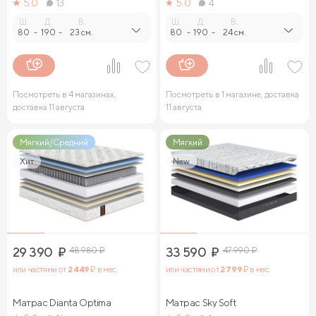
5.0
13
5.0
4
Ш.
Д.
В.
Ш.
Д.
В.
80
-
190
-
23 см.
80
-
190
-
24 см.
Посмотреть в 4 магазинах,
Посмотреть в 1 магазине, доставка
доставка 11 августа
11 августа
Мягкий/Средний
Мягкий
Хит
New
29 390
₽
48 980
₽
33 590
₽
47 990
₽
или частями от
2 449
₽ в мес.
или частями от
2 799
₽ в мес.
Матрас Dianta Optima
Матрас Sky Soft