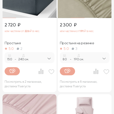
2 720
₽
2 300
₽
или частями от
226
₽ в мес.
или частями от
191
₽ в мес.
Простыня
Простыня на резинке
5.0
2
5.0
3
Ш.
Д.
Ш.
Д.
150
-
240 см.
80
-
190 см.
Посмотреть в 2 магазинах,
Посмотреть в 8 магазинах,
доставка 11 августа
доставка 11 августа