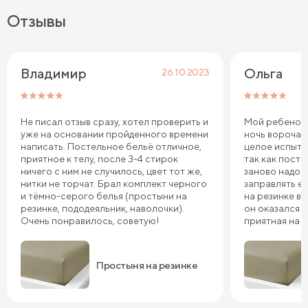
Отзывы
Владимир 
Ольга
26.10.2023
Не писал отзыв сразу, хотел проверить и
Мой ребенок 
уже на основании пройденного времени
ночь ворочае
написать. Постельное бельё отличное,
целое испыта
приятное к телу, после 3-4 стирок
так как пост
ничего с ним не случилось, цвет тот же,
заново надо 
нитки не торчат. Брал комплект черного
заправлять ее
и тёмно-серого белья (простыни на
на резинке в 
резинке, пододеяльник, наволочки).
он оказался т
Очень понравилось, советую!
приятная на 
довольны, сп
Простыня на резинке