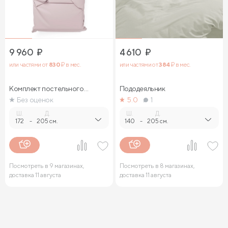
9 960
₽
4 610
₽
или частями от
830
₽ в мес.
или частями от
384
₽ в мес.
Комплект постельного
Пододеяльник
белья
Без оценок
5.0
1
Ш.
Д.
Ш.
Д.
172
-
205 см.
140
-
205 см.
Посмотреть в 9 магазинах,
Посмотреть в 8 магазинах,
доставка 11 августа
доставка 11 августа