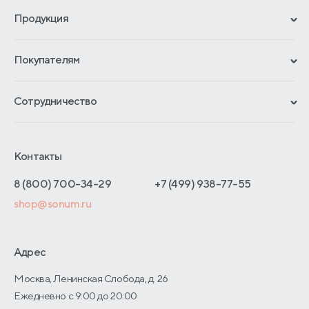
Продукция
Сертификаты
Покупателям
Гарантии
Рассрочка и кредит
Материалы и технологии
Сотрудничество
Обмен и возврат
Сроки изготовления
Франчайзинг
Доставка и оплата
Блог
Отельерам
Контакты
Как оформить заказ
Отзывы покупателей
Интернет-магазинам
Адреса магазинов
8 (800) 700-34-29
+7 (499) 938-77-55
Оптовые продажи
shop@sonum.ru
Договор-оферты
Дизайнерам интерьеров
О производстве
Адрес
Москва, Ленинская Слобода, д. 26
Ежедневно с 9:00 до 20:00