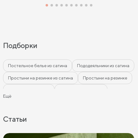
Подборки
Постельное белье из сатина
Пододеяльники из сатина
Простыни на резинке из сатина
Простыни на резинке
Простыни из сатина
Наволочки из сатина
Ещё
Розовое постельное бельё
Бежевое постельное бельё
Белое постельное бельё
Статьи
Серое постельное бельё
Постельное бельё графит