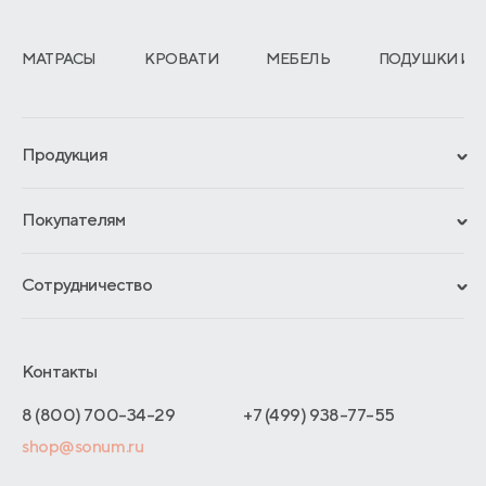
МАТРАСЫ
КРОВАТИ
МЕБЕЛЬ
ПОДУШКИ И 
Продукция
Сертификаты
Покупателям
Гарантии
Рассрочка и кредит
Материалы и технологии
Сотрудничество
Обмен и возврат
Сроки изготовления
Франчайзинг
Доставка и оплата
Блог
Отельерам
Контакты
Как оформить заказ
Отзывы покупателей
Интернет-магазинам
Адреса магазинов
8 (800) 700-34-29
+7 (499) 938-77-55
Оптовые продажи
shop@sonum.ru
Договор-оферты
Дизайнерам интерьеров