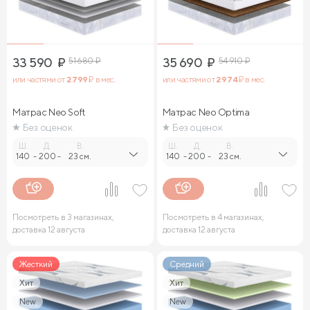
33 590
₽
51 680
₽
35 690
₽
54 910
₽
или частями от
2 799
₽ в мес.
или частями от
2 974
₽ в мес.
Матрас Neo Soft
Матрас Neo Optima
Без оценок
Без оценок
Ш.
Д.
В.
Ш.
Д.
В.
140
-
200
-
23 см.
140
-
200
-
23 см.
Посмотреть в 3 магазинах,
Посмотреть в 4 магазинах,
доставка 12 августа
доставка 12 августа
Жесткий
Средний
Хит
Хит
New
New