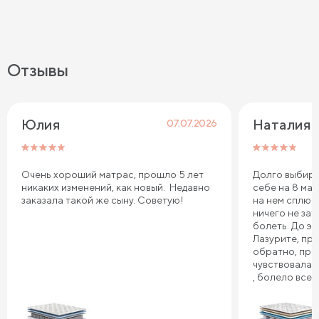
Отзывы
Юлия
Наталия 
07.07.2026
Очень хороший матрас, прошло 5 лет
Долго выбира
никаких изменений, как новый. Недавно
себе на 8 мар
заказала такой же сыну. Советую!
на нем сплю.
ничего не зат
болеть. До эт
Лазурите, пр
обратно, про
чувствовала 
, болело все т
плечи. Реком
Сонум к поку
дня . Спасибо