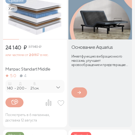
Средний
Хит
24 140
₽
37 140
₽
Основание Aquarius
или частями от
2 011
₽ в мес.
Имеет функцию вибрационного
массажа, улучшает
кровообращение и предотвращает
Матрас Standart Middle
затекание мышц
5.0
4
Ш.
Д.
В.
140
-
200
-
21 см.
Посмотреть в 6 магазинах,
доставка 12 августа