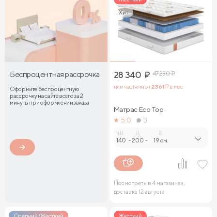
Хит
Беспроцентная рассрочка
28 340
₽
47 230
₽
или частями от
2 361
₽ в мес.
Оформите беспроцентную
рассрочку на сайте всего за 2
минуты при оформлении заказа
Матрас Eco Top
5.0
3
Ш.
Д.
В.
140
-
200
-
19 см.
Посмотреть в 4 магазинах,
доставка 12 августа
Средний/Жесткий
Жесткий