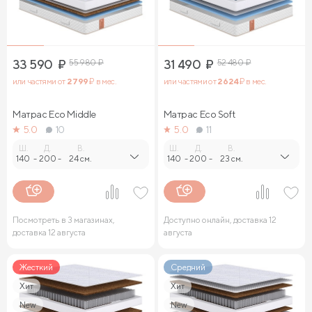
33 590
₽
55 980
₽
31 490
₽
52 480
₽
или частями от
2 799
₽ в мес.
или частями от
2 624
₽ в мес.
Матрас Eco Middle
Матрас Eco Soft
5.0
10
5.0
11
Ш.
Д.
В.
Ш.
Д.
В.
140
-
200
-
24 см.
140
-
200
-
23 см.
Посмотреть в 3 магазинах,
Доступно онлайн, доставка 12
доставка 12 августа
августа
Жесткий
Средний
Хит
Хит
New
New