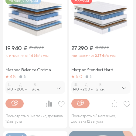
Мягкий/Средний
Жесткий
Хит
19 940
₽
39 880
₽
27 290
₽
41 980
₽
или частями от
1 661
₽ в мес.
или частями от
2 274
₽ в мес.
Матрас Balance Optima
Матрас Standart Hard
4.8
5
5.0
5
Ш.
Д.
В.
Ш.
Д.
В.
140
-
200
-
18 см.
140
-
200
-
21 см.
Посмотреть в 1 магазине, доставка
Посмотреть в 2 магазинах,
12 августа
доставка 12 августа