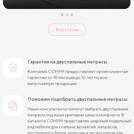
Односпальные матрасы 80х190
Матрасы 200x200 см
Односпальные матрасы 90х200
Все статьи
Односпальные пружинные матрасы
Кокосовые пружинные матрасы
Пружинные матрасы 80 см
Гарантия на двуспальные матрасы
Пружинные матрасы 120 см
Компания СОНУМ предоставляет своим клиентам
гарантию от 18 месяцев до 10 лет на всю
Пружинные матрасы 140 см
выпускаемую продукцию.
Пружинные матрасы 160 см
Поможем подобрать двуспальные матрасы
Пружинные матрасы 180 см
Наши консультанты помогут выбрать двуспальные
матрасы под ваши критерии цены и комфорта. В
Пружинные матрасы 80х190 см
каталоге СОНУМ представлен широкий модельный
ряд мебели для спальни, кроватей, матрасов,
Пружинные матрасы 90х200 см
постельного белья, подушек и аксессуаров для