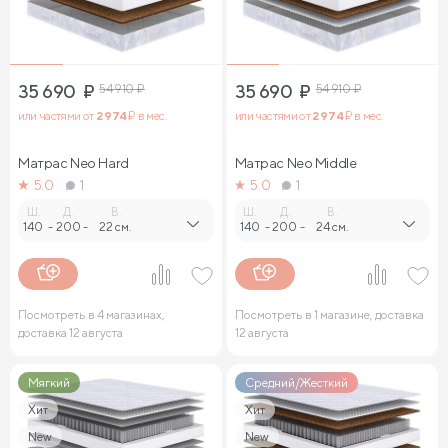
35 690
₽
54 910
₽
35 690
₽
54 910
₽
или частями от
2 974
₽ в мес.
или частями от
2 974
₽ в мес.
Матрас Neo Hard
Матрас Neo Middle
5.0
1
5.0
1
Ш.
Д.
В.
Ш.
Д.
В.
140
-
200
-
22 см.
140
-
200
-
24 см.
Посмотреть в 4 магазинах,
Посмотреть в 1 магазине, доставка
доставка 12 августа
12 августа
Мягкий
Средний/Жесткий
Хит
Хит
New
New