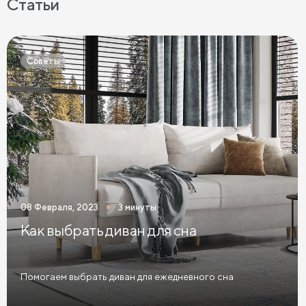
Статьи
Матрасы средней жесткости
Жесткие матрасы
Тонкие матрасы
Матрасы с независимыми пружинами
Советы
Матрасы из латекса
Кокосовые матрасы
Матрасы из латекса и кокоса
Матрасы с эффектом памяти
Высокие матрасы
Матрасы с 5 зонами жесткости
Матрасы с 7 зонами жесткости
08 Февраля, 2023
3 минуты
Односпальные матрасы
Двуспальные матрасы
Как выбрать диван для сна
Матрасы для кроватей
Матрасы для кроватей трансформеров
Помогаем выбрать диван для ежедневного сна
Тонкие мягкие матрасы
Тонкие жесткие матрасы