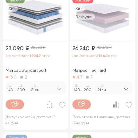
Мягкий
Жесткий
Хит
Хит
В скрутке
23 090
₽
35 520
₽
26 240
₽
40 370
₽
или частями от
1 924
₽ в мес.
или частями от
2 186
₽ в мес.
Матрас Standart Soft
Матрас Flex Hard
5.0
2
4.7
7
Ш.
Д.
В.
Ш.
Д.
В.
140
-
200
-
21 см.
140
-
200
-
21 см.
Доступно онлайн, доставка 12
Посмотреть в 1 магазине, доставка
августа
12 августа
Средний
Мягкий