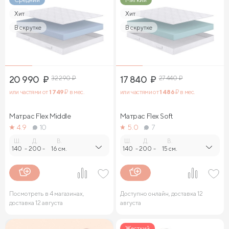
Хит
Хит
В скрутке
В скрутке
20 990
₽
32 290
₽
17 840
₽
27 440
₽
или частями от
1 749
₽ в мес.
или частями от
1 486
₽ в мес.
Матрас Flex Middle
Матрас Flex Soft
4.9
10
5.0
7
Ш.
Д.
В.
Ш.
Д.
В.
140
-
200
-
16 см.
140
-
200
-
15 см.
Посмотреть в 4 магазинах,
Доступно онлайн, доставка 12
доставка 12 августа
августа
Жесткий