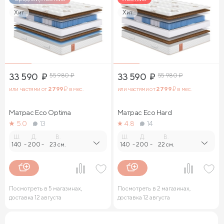
Хит
Хит
33 590
₽
55 980
₽
33 590
₽
55 980
₽
или частями от
2 799
₽ в мес.
или частями от
2 799
₽ в мес.
Матрас Eco Optima
Матрас Eco Hard
5.0
13
4.8
14
Ш.
Д.
В.
Ш.
Д.
В.
140
-
200
-
23 см.
140
-
200
-
22 см.
Посмотреть в 5 магазинах,
Посмотреть в 2 магазинах,
доставка 12 августа
доставка 12 августа