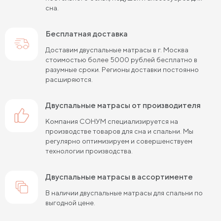
сна.
Пружинные матрасы 120х200 см
Пружинные матрасы 140х200 см
Бесплатная доставка
Матрасы средней жесткости 160х200
Доставим двуспальные матрасы в г. Москва
стоимостью более 5000 рублей бесплатно в
Пружинные матрасы 160х200 см
разумные сроки. Регионы доставки постоянно
расширяются.
Пружинные матрасы 180х200 см
Матрасы в скрутке
двуспальные матрасы от производителя
Пружинные матрасы 200х200 см
Компания СОНУМ специализируется на
Матрасы средней жесткости 200 на 200
производстве товаров для сна и спальни. Мы
регулярно оптимизируем и совершенствуем
Пружинные матрасы средней жесткости
технологии производства.
Жесткие матрасы 120х200 см
двуспальные матрасы в ассортименте
Жесткие матрасы шириной 160 см
В наличии двуспальные матрасы для спальни по
выгодной цене.
Матрасы средней жесткости 140х200