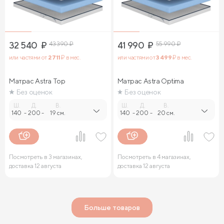
32 540
₽
43 390
₽
41 990
₽
55 990
₽
или частями от
2 711
₽ в мес.
или частями от
3 499
₽ в мес.
Матрас Astra Top
Матрас Astra Optima
Без оценок
Без оценок
Ш.
Д.
В.
Ш.
Д.
В.
140
-
200
-
19 см.
140
-
200
-
20 см.
Посмотреть в 3 магазинах,
Посмотреть в 4 магазинах,
доставка 12 августа
доставка 12 августа
Больше товаров