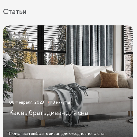
Латексные матрасы 90х200
Матрасы 90х190 см
Статьи
Матрасы 120х200 см
Матрасы 140х200 см
Матрасы 160x200 см
Матрасы 180х200 см
Советы
Матрасы 200 см шириной
Пружинные матрасы
Беспружинные матрасы
Мягкие матрасы
Матрасы средней жесткости
Жесткие матрасы
Тонкие матрасы
Матрасы с независимыми пружинами
Матрасы из латекса
Кокосовые матрасы
08 Февраля, 2023
3 минуты
Матрасы из латекса и кокоса
Как выбрать диван для сна
Матрасы с эффектом памяти
Высокие матрасы
Матрасы с 5 зонами жесткости
Помогаем выбрать диван для ежедневного сна