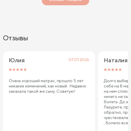
Отзывы
Юлия
Наталия 
07.07.2026
Очень хороший матрас, прошло 5 лет
Долго выбира
никаких изменений, как новый. Недавно
себе на 8 мар
заказала такой же сыну. Советую!
на нем сплю.
ничего не зат
болеть. До эт
Лазурите, пр
обратно, про
чувствовала 
, болело все т
плечи. Реком