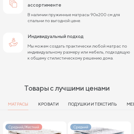
ассортименте
Матрасы средней жесткости 160х200
В наличии пружинные матрасы 90х200 см для
спальни по выгодной цене.
Пружинные матрасы 160х200 см
Мягкие матрасы 160х200
Индивидуальный подход
Мы можем создать практически любой матрас по
Пружинные матрасы 180х200 см
Матрасы в скрутке
индивидуальному размеру или мебель, подходящую
к общему стилистическому решению дома.
Пружинные матрасы 200х200 см
Матрасы средней жесткости 200 на 200
Пружинные матрасы средней жесткости
Товары с лучшими ценами
Мягкие пружинные матрасы
МАТРАСЫ
КРОВАТИ
ПОДУШКИ И ТЕКСТИЛЬ
МЕ
Жесткие матрасы 120х200 см
Мягкие двуспальные матрасы
Средний/Жесткий
Средний
Жесткие матрасы шириной 160 см