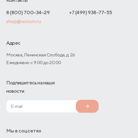
Контакты
Как оформить заказ
Отзывы покупателей
Интернет-магазинам
Адреса магазинов
8 (800) 700-34-29
+7 (499) 938-77-55
Оптовые продажи
shop@sonum.ru
Договор-оферты
Дизайнерам интерьеров
О производстве
Адрес
Москва, Ленинская Слобода, д. 26
Ежедневно с 9:00 до 20:00
Подпишитесь на наши
новости
Мы в соцсетях