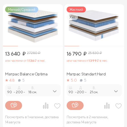
Мягкий/Средний
Жесткий
Хит
13 640
₽
27 280
₽
16 790
₽
25 830
₽
или частями от
1 136
₽ в мес.
или частями от
1 399
₽ в мес.
Матрас Balance Optima
Матрас Standart Hard
4.8
5
5.0
5
Ш.
Д.
В.
Ш.
Д.
В.
90
-
200
-
18 см.
90
-
200
-
21 см.
Посмотреть в 1 магазине, доставка
Посмотреть в 2 магазинах,
14 августа
доставка 14 августа