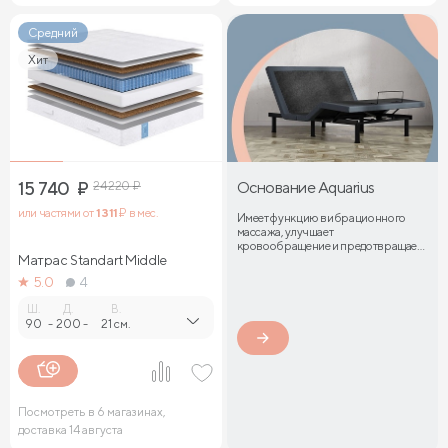
Средний
Хит
15 740
₽
24 220
₽
Основание Aquarius
или частями от
1 311
₽ в мес.
Имеет функцию вибрационного
массажа, улучшает
кровообращение и предотвращает
Матрас Standart Middle
затекание мышц
5.0
4
Ш.
Д.
В.
90
-
200
-
21 см.
Посмотреть в 6 магазинах,
доставка 14 августа