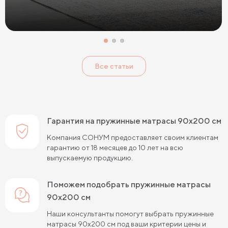
Матрасы с 7 зонами жесткости
Жесткие беспружинные матрасы
Жесткие пружинные матрасы
Односпальные матрасы
Все статьи
Двуспальные матрасы
Матрасы для кроватей
Матрасы для кроватей трансформеров
Тонкие мягкие матрасы
Тонкие жесткие матрасы
Гарантия на пружинные матрасы 90х200 см
Односпальные матрасы 80х190
Матрасы 200x200 см
Компания СОНУМ предоставляет своим клиентам
гарантию от 18 месяцев до 10 лет на всю
Жесткие матрасы 160х200
выпускаемую продукцию.
Односпальные матрасы 90х200
Поможем подобрать пружинные матрасы
Односпальные пружинные матрасы
90х200 см
Кокосовые пружинные матрасы
Наши консультанты помогут выбрать пружинные
матрасы 90х200 см под ваши критерии цены и