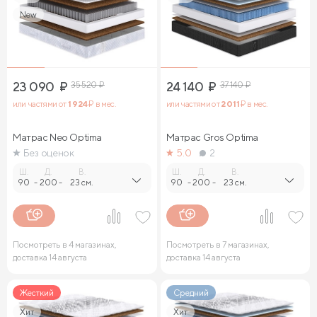
New
23 090
₽
35 520
₽
24 140
₽
37 140
₽
или частями от
1 924
₽ в мес.
или частями от
2 011
₽ в мес.
Матрас Neo Optima
Матрас Gros Optima
Без оценок
5.0
2
Ш.
Д.
В.
Ш.
Д.
В.
90
-
200
-
23 см.
90
-
200
-
23 см.
Посмотреть в 4 магазинах,
Посмотреть в 7 магазинах,
доставка 14 августа
доставка 14 августа
Жесткий
Средний
Хит
Хит