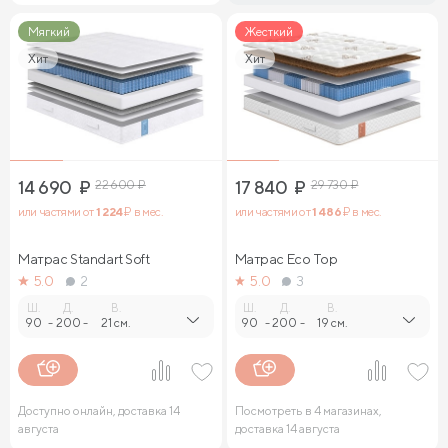
Мягкий
Жесткий
Хит
Хит
14 690
₽
22 600
₽
17 840
₽
29 730
₽
или частями от
1 224
₽ в мес.
или частями от
1 486
₽ в мес.
Матрас Standart Soft
Матрас Eco Top
5.0
2
5.0
3
Ш.
Д.
В.
Ш.
Д.
В.
90
-
200
-
21 см.
90
-
200
-
19 см.
Доступно онлайн, доставка 14
Посмотреть в 4 магазинах,
августа
доставка 14 августа