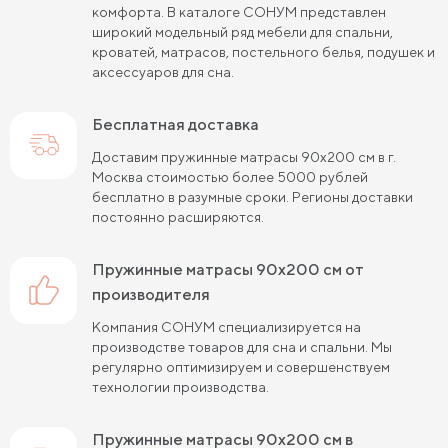
Пружинные матрасы 80 см
комфорта. В каталоге СОНУМ представлен
широкий модельный ряд мебели для спальни,
Пружинные матрасы 120 см
кроватей, матрасов, постельного белья, подушек и
аксессуаров для сна.
Пружинные матрасы 140 см
Бесплатная доставка
Пружинные матрасы 160 см
Доставим пружинные матрасы 90х200 см в г.
Пружинные матрасы 180 см
Жесткие матрасы 90х200
Москва стоимостью более 5000 рублей
бесплатно в разумные сроки. Регионы доставки
Пружинные матрасы 80х190 см
постоянно расширяются.
Жесткие матрасы 140х200
пружинные матрасы 90х200 см от
Пружинные матрасы 90х200 см
производителя
Компания СОНУМ специализируется на
Жесткие матрасы 180х200
производстве товаров для сна и спальни. Мы
регулярно оптимизируем и совершенствуем
Пружинные матрасы 120х200 см
технологии производства.
Жесткие матрасы 200 на 200
пружинные матрасы 90х200 см в
Пружинные матрасы 140х200 см