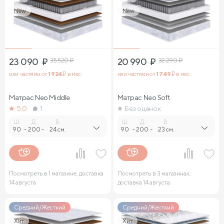
New
New
23 090
₽
35 520
₽
20 990
₽
32 290
₽
или частями от
1 924
₽ в мес.
или частями от
1 749
₽ в мес.
Матрас Neo Middle
Матрас Neo Soft
5.0
1
Без оценок
Ш.
Д.
В.
Ш.
Д.
В.
90
-
200
-
24 см.
90
-
200
-
23 см.
Посмотреть в 1 магазине, доставка
Посмотреть в 3 магазинах,
14 августа
доставка 14 августа
Средний/Жесткий
Средний/Жесткий
Хит
Хит