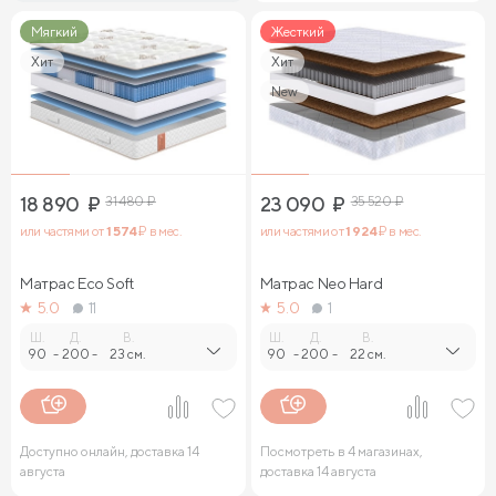
Мягкий
Жесткий
Хит
Хит
New
18 890
₽
31 480
₽
23 090
₽
35 520
₽
или частями от
1 574
₽ в мес.
или частями от
1 924
₽ в мес.
Матрас Eco Soft
Матрас Neo Hard
5.0
11
5.0
1
Ш.
Д.
В.
Ш.
Д.
В.
90
-
200
-
23 см.
90
-
200
-
22 см.
Доступно онлайн, доставка 14
Посмотреть в 4 магазинах,
августа
доставка 14 августа