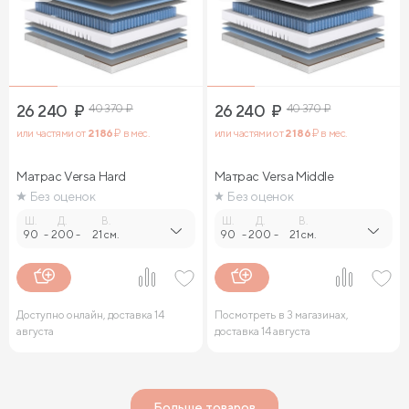
26 240
₽
40 370
₽
26 240
₽
40 370
₽
или частями от
2 186
₽ в мес.
или частями от
2 186
₽ в мес.
Матрас Versa Hard
Матрас Versa Middle
Без оценок
Без оценок
Ш.
Д.
В.
Ш.
Д.
В.
90
-
200
-
21 см.
90
-
200
-
21 см.
Доступно онлайн, доставка 14
Посмотреть в 3 магазинах,
августа
доставка 14 августа
Больше товаров