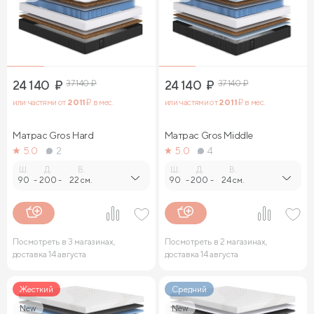
24 140
₽
37 140
₽
24 140
₽
37 140
₽
или частями от
2 011
₽ в мес.
или частями от
2 011
₽ в мес.
Матрас Gros Hard
Матрас Gros Middle
5.0
2
5.0
4
Ш.
Д.
В.
Ш.
Д.
В.
90
-
200
-
22 см.
90
-
200
-
24 см.
Посмотреть в 3 магазинах,
Посмотреть в 2 магазинах,
доставка 14 августа
доставка 14 августа
Жесткий
Средний
New
New