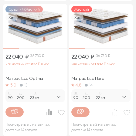
Средний/Жесткий
Жесткий
Хит
Хит
22 040
₽
36 730
₽
22 040
₽
36 730
₽
или частями от
1 836
₽ в мес.
или частями от
1 836
₽ в мес.
Матрас Eco Optima
Матрас Eco Hard
5.0
13
4.8
14
Ш.
Д.
В.
Ш.
Д.
В.
90
-
200
-
23 см.
90
-
200
-
22 см.
Посмотреть в 5 магазинах,
Посмотреть в 2 магазинах,
доставка 14 августа
доставка 14 августа