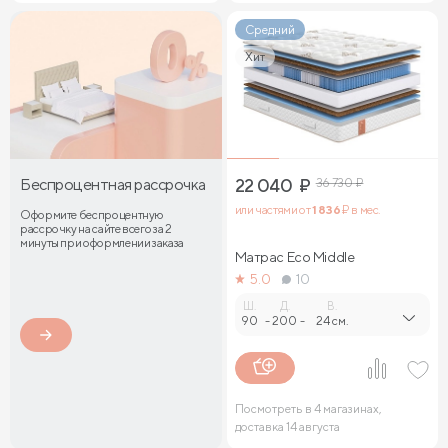
Средний
Хит
Беспроцентная рассрочка
22 040
₽
36 730
₽
или частями от
1 836
₽ в мес.
Оформите беспроцентную
рассрочку на сайте всего за 2
минуты при оформлении заказа
Матрас Eco Middle
5.0
10
Ш.
Д.
В.
90
-
200
-
24 см.
Посмотреть в 4 магазинах,
доставка 14 августа