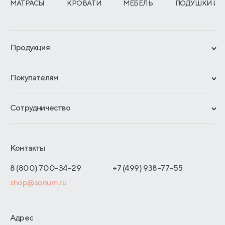
МАТРАСЫ
КРОВАТИ
МЕБЕЛЬ
ПОДУШКИ И 
Продукция
Сертификаты
Покупателям
Гарантии
Рассрочка и кредит
Материалы и технологии
Сотрудничество
Обмен и возврат
Сроки изготовления
Франчайзинг
Доставка и оплата
Блог
Отельерам
Контакты
Как оформить заказ
Отзывы покупателей
Интернет-магазинам
Адреса магазинов
8 (800) 700-34-29
+7 (499) 938-77-55
Оптовые продажи
shop@sonum.ru
Договор-оферты
Дизайнерам интерьеров
О производстве
Адрес