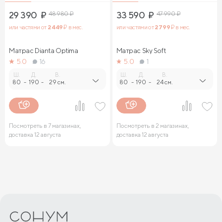
29 390
₽
48 980
₽
33 590
₽
47 990
₽
или частями от
2 449
₽ в мес.
или частями от
2 799
₽ в мес.
Матрас Dianta Optima
Матрас Sky Soft
5.0
16
5.0
1
Ш.
Д.
В.
Ш.
Д.
В.
80
-
190
-
29 см.
80
-
190
-
24 см.
Посмотреть в 7 магазинах,
Посмотреть в 2 магазинах,
доставка 12 августа
доставка 12 августа