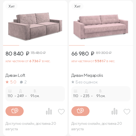
Хит
Хит
80 840
₽
115 480
₽
66 980
₽
89 300
₽
или частями от
6 736
₽ в мес.
или частями от
5 581
₽ в мес.
Диван Loft
Диван Megapolis
5.0
2
Без оценок
Ш.
Д.
В.
Ш.
Д.
В.
110
-
249
-
91 см.
110
-
235
-
91 см.
Доступно онлайн, доставка 20
Доступно онлайн, доставка 20
августа
августа