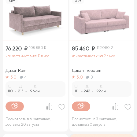
Хит
Хит
76 220
₽
108 880
₽
85 460
₽
122 080
₽
или частями от
6 351
₽ в мес.
или частями от
7 121
₽ в мес.
Диван Rain
Диван Freedom
5.0
4
5.0
3
Ш.
Д.
В.
Ш.
Д.
В.
110
-
215
-
96 см.
111
-
242
-
92 см.
Посмотреть в 6 магазинах,
Посмотреть в 3 магазинах,
доставка 20 августа
доставка 20 августа