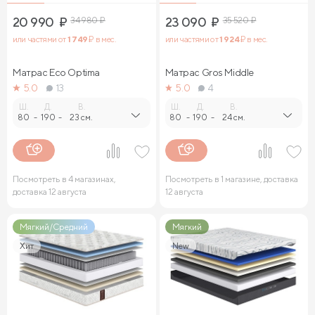
20 990
₽
34 980
₽
23 090
₽
35 520
₽
или частями от
1 749
₽ в мес.
или частями от
1 924
₽ в мес.
Матрас Eco Optima
Матрас Gros Middle
5.0
13
5.0
4
Ш.
Д.
В.
Ш.
Д.
В.
80
-
190
-
23 см.
80
-
190
-
24 см.
Посмотреть в 4 магазинах,
Посмотреть в 1 магазине, доставка
доставка 12 августа
12 августа
Мягкий/Средний
Мягкий
Хит
New