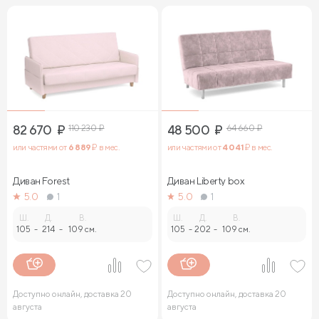
82 670
₽
110 230
₽
48 500
₽
64 660
₽
или частями от
6 889
₽ в мес.
или частями от
4 041
₽ в мес.
Диван Forest
Диван Liberty box
5.0
1
5.0
1
Ш.
Д.
В.
Ш.
Д.
В.
105
-
214
-
109 см.
105
-
202
-
109 см.
Доступно онлайн, доставка 20
Доступно онлайн, доставка 20
августа
августа