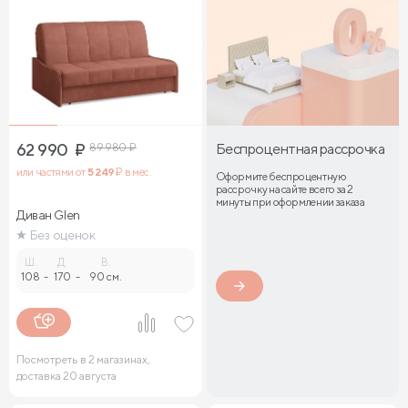
62 990
₽
89 980
₽
Беспроцентная рассрочка
или частями от
5 249
₽ в мес.
Оформите беспроцентную
рассрочку на сайте всего за 2
минуты при оформлении заказа
Диван Glen
Без оценок
Ш.
Д.
В.
108
-
170
-
90 см.
Посмотреть в 2 магазинах,
доставка 20 августа