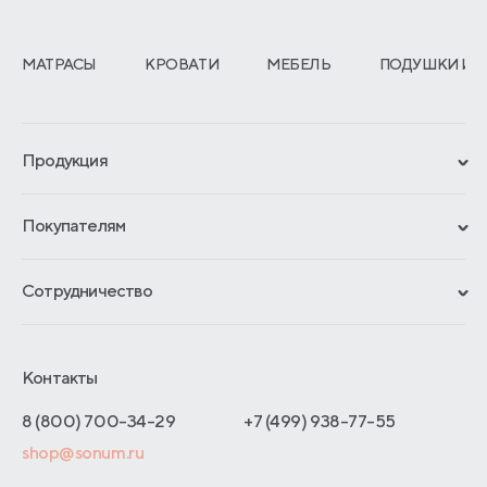
МАТРАСЫ
КРОВАТИ
МЕБЕЛЬ
ПОДУШКИ И 
Продукция
Сертификаты
Покупателям
Гарантии
Рассрочка и кредит
Материалы и технологии
Сотрудничество
Обмен и возврат
Сроки изготовления
Франчайзинг
Доставка и оплата
Блог
Отельерам
Контакты
Как оформить заказ
Отзывы покупателей
Интернет-магазинам
Адреса магазинов
8 (800) 700-34-29
+7 (499) 938-77-55
Оптовые продажи
shop@sonum.ru
Договор-оферты
Дизайнерам интерьеров