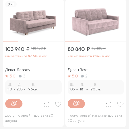
Хит
103 940
₽
148 480
₽
80 840
₽
115 480
₽
или частями от
8 661
₽ в мес.
или частями от
6 736
₽ в мес.
Диван Sсandy
Диван Rest
5.0
3
5.0
2
Ш.
Д.
В.
Ш.
Д.
В.
110
-
235
-
96 см.
105
-
181
-
90 см.
Доступно онлайн, доставка 20
Посмотреть в 1 магазине, доставка
августа
20 августа