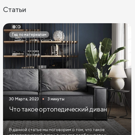
Серые диваны
Синие диваны
Коричневые диваны
Статьи
Черные диваны
Диваны графит
Розовые диваны
Фиолетовые диваны
Оранжевые диваны
Гид по материалам
Желтые диваны
Красные диваны
Диваны шириной 110 см
Раскладные диваны
Диваны в скандинавском стиле
Диваны в стиле лофт
Белые диваны
Бежевые диваны
Зеленые диваны
Голубые диваны
Выдвижные диваны
30 Марта, 2023
3 минуты
Диваны Пантограф
Диваны Аккордеон
Что такое ортопедический диван
Диваны в спальню
Диваны с подушками
Большие диваны
Диваны софа
Диваны из велюра
В данной статье мы поговорим о том, что такое