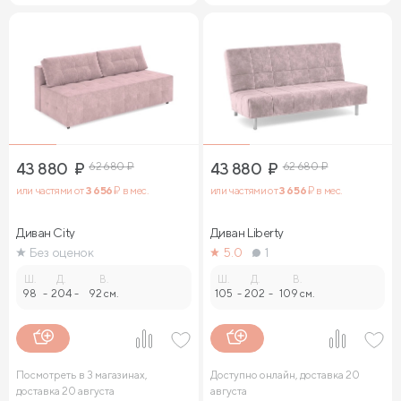
43 880
₽
62 680
₽
43 880
₽
62 680
₽
или частями от
3 656
₽ в мес.
или частями от
3 656
₽ в мес.
Диван City
Диван Liberty
Без оценок
5.0
1
Ш.
Д.
В.
Ш.
Д.
В.
98
-
204
-
92 см.
105
-
202
-
109 см.
Посмотреть в 3 магазинах,
Доступно онлайн, доставка 20
доставка 20 августа
августа