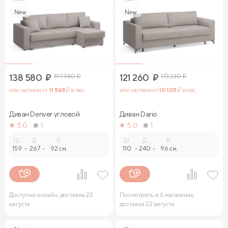
New
New
138 580
₽
197 980
₽
121 260
₽
173 230
₽
или частями от
11 548
₽ в мес.
или частями от
10 105
₽ в мес.
Диван Denver угловой
Диван Dario
5.0
1
5.0
1
Ш.
Д.
В.
Ш.
Д.
В.
159
-
267
-
92 см.
110
-
240
-
96 см.
Доступно онлайн, доставка 22
Посмотреть в 6 магазинах,
августа
доставка 22 августа