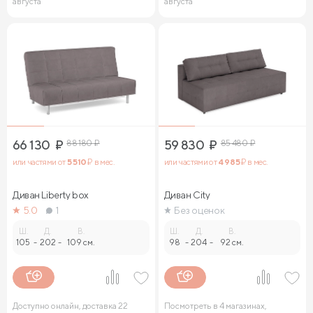
августа
августа
66 130
₽
88 180
₽
59 830
₽
85 480
₽
или частями от
5 510
₽ в мес.
или частями от
4 985
₽ в мес.
Диван Liberty box
Диван City
5.0
1
Без оценок
Ш.
Д.
В.
Ш.
Д.
В.
105
-
202
-
109 см.
98
-
204
-
92 см.
Доступно онлайн, доставка 22
Посмотреть в 4 магазинах,