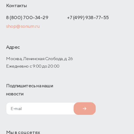
Отельерам
Контакты
Как оформить заказ
Отзывы покупателей
Интернет-магазинам
Адреса магазинов
8 (800) 700-34-29
+7 (499) 938-77-55
Оптовые продажи
shop@sonum.ru
Договор-оферты
Дизайнерам интерьеров
О производстве
Адрес
Москва, Ленинская Слобода, д. 26
Ежедневно с 9:00 до 20:00
Подпишитесь на наши
новости
Мы в соцсетях