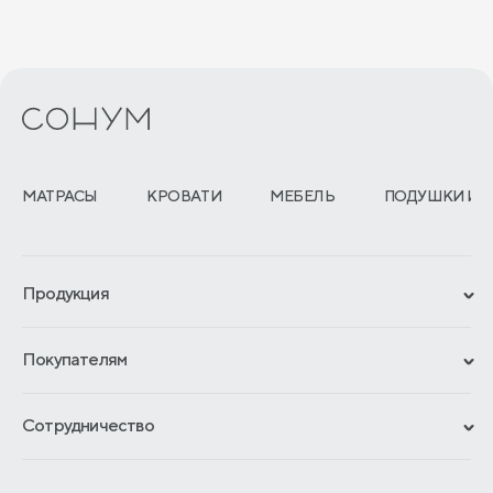
МАТРАСЫ
КРОВАТИ
МЕБЕЛЬ
ПОДУШКИ И 
Продукция
Сертификаты
Покупателям
Гарантии
Рассрочка и кредит
Материалы и технологии
Сотрудничество
Обмен и возврат
Сроки изготовления
Франчайзинг
Доставка и оплата
Блог