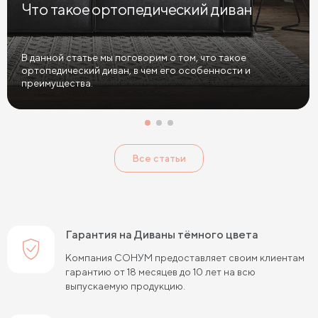
Что такое ортопедический диван
Диваны в спальню
Диваны с подушками
Большие диваны
Диваны софа
Диваны из велюра
В данной статье мы поговорим о том, что такое
ортопедический диван, в чем его особенности и
Диваны антикоготь
преимущества.
Все статьи
Гарантия на Диваны тёмного цвета
Компания СОНУМ предоставляет своим клиентам
гарантию от 18 месяцев до 10 лет на всю
выпускаемую продукцию.