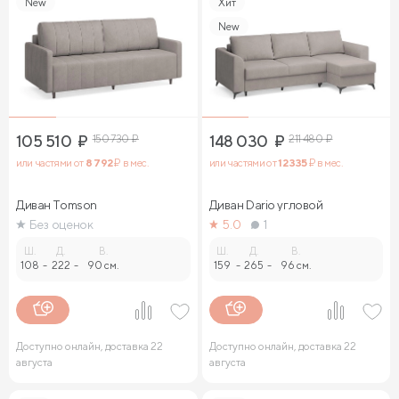
New
Хит
New
105 510
₽
150 730
₽
148 030
₽
211 480
₽
или частями от
8 792
₽ в мес.
или частями от
12 335
₽ в мес.
Диван Tomson
Диван Dario угловой
Без оценок
5.0
1
Ш.
Д.
В.
Ш.
Д.
В.
108
-
222
-
90 см.
159
-
265
-
96 см.
Доступно онлайн, доставка 22
Доступно онлайн, доставка 22
августа
августа