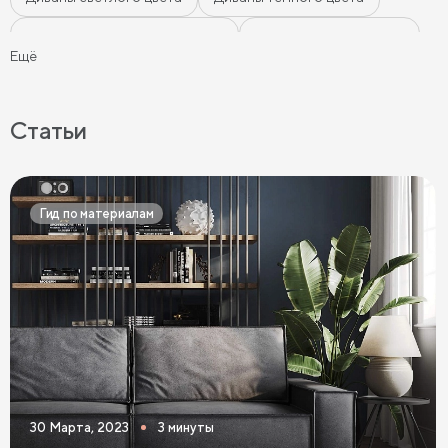
Диваны цвета морской волны
Диваны мятного цвета
Ещё
Диваны-кровати
Ортопедические диваны
Серые диваны
Синие диваны
Коричневые диваны
Статьи
Черные диваны
Диваны графит
Розовые диваны
Фиолетовые диваны
Оранжевые диваны
Гид по материалам
Желтые диваны
Красные диваны
Диваны шириной 110 см
Раскладные диваны
Диваны в скандинавском стиле
Диваны в стиле лофт
Белые диваны
Бежевые диваны
Зеленые диваны
Голубые диваны
Выдвижные диваны
30 Марта, 2023
3 минуты
Диваны Пантограф
Диваны Аккордеон