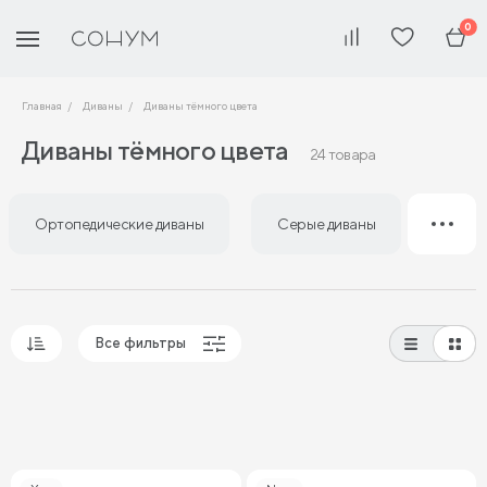
0
Главная
Диваны
Диваны тёмного цвета
Диваны тёмного цвета
24 товара
Ортопедические диваны
Серые диваны
Сини
Все фильтры
Популярные
Сначала дешевые
Сначала дорогие