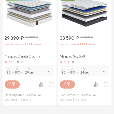
Хит
New
29 390
₽
48 980
₽
33 590
₽
47 990
₽
или частями от
2 449
₽ в мес.
или частями от
2 799
₽ в мес.
Матрас Dianta Optima
Матрас Sky Soft
5.0
16
5.0
1
Ш.
Д.
В.
Ш.
Д.
В.
80
-
190
-
29 см.
80
-
190
-
24 см.
Посмотреть в 8 магазинах,
Посмотреть в 3 магазинах,
доставка 14 августа
доставка 14 августа