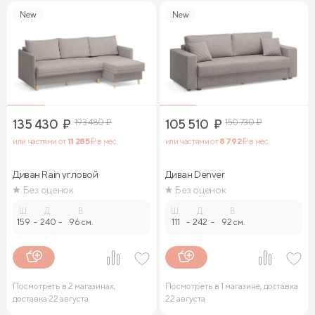
New
New
135 430
₽
193 480
₽
105 510
₽
150 730
₽
или частями от
11 285
₽ в мес.
или частями от
8 792
₽ в мес.
Диван Rain угловой
Диван Denver
Без оценок
Без оценок
Ш.
Д.
В.
Ш.
Д.
В.
159
-
240
-
96 см.
111
-
242
-
92 см.
Посмотреть в 2 магазинах,
Посмотреть в 1 магазине, доставка
доставка 22 августа
22 августа