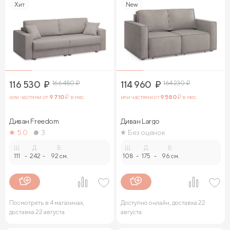
Хит
New
116 530
₽
166 480
₽
114 960
₽
164 230
₽
или частями от
9 710
₽ в мес.
или частями от
9 580
₽ в мес.
Диван Freedom
Диван Largo
5.0
3
Без оценок
Ш.
Д.
В.
Ш.
Д.
В.
111
-
242
-
92 см.
108
-
175
-
96 см.
Посмотреть в 4 магазинах,
Доступно онлайн, доставка 22
доставка 22 августа
августа