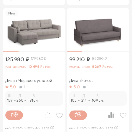
New
125 980
₽
179 980
₽
99 210
₽
132 280
₽
или частями от
10 498
₽ в мес.
или частями от
8 267
₽ в мес.
Диван Megapolis угловой
Диван Forest
5.0
1
5.0
1
Ш.
Д.
В.
Ш.
Д.
В.
159
-
260
-
91 см.
105
-
214
-
109 см.
Доступно онлайн, доставка 22
Доступно онлайн, доставка 22