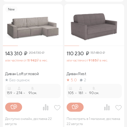
New
143 310
₽
204 730
₽
110 230
₽
157 480
₽
или частями от
11 942
₽ в мес.
или частями от
9 185
₽ в мес.
Диван Loft угловой
Диван Rest
Без оценок
5.0
2
Ш.
Д.
В.
Ш.
Д.
В.
159
-
274
-
91 см.
105
-
181
-
90 см.
Доступно онлайн, доставка 22
Посмотреть в 1 магазине, доставка
августа
22 августа