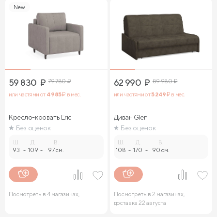
New
59 830
₽
79 780
₽
62 990
₽
89 980
₽
или частями от
4 985
₽ в мес.
или частями от
5 249
₽ в мес.
Кресло-кровать Eric
Диван Glen
Без оценок
Без оценок
Ш.
Д.
В.
Ш.
Д.
В.
93
-
109
-
97 см.
108
-
170
-
90 см.
Посмотреть в 4 магазинах,
Посмотреть в 2 магазинах,
доставка 22 августа