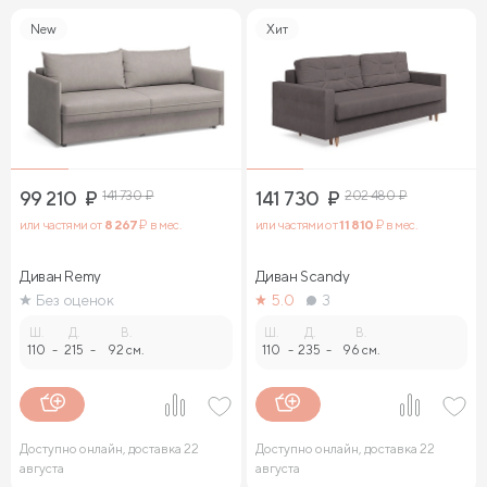
New
Хит
99 210
₽
141 730
₽
141 730
₽
202 480
₽
или частями от
8 267
₽ в мес.
или частями от
11 810
₽ в мес.
Диван Remy
Диван Sсandy
Без оценок
5.0
3
Ш.
Д.
В.
Ш.
Д.
В.
110
-
215
-
92 см.
110
-
235
-
96 см.
Доступно онлайн, доставка 22
Доступно онлайн, доставка 22
августа
августа