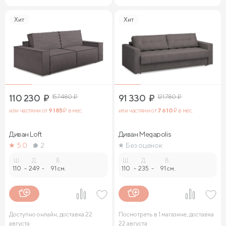
Хит
Хит
110 230
₽
157 480
₽
91 330
₽
121 780
₽
или частями от
9 185
₽ в мес.
или частями от
7 610
₽ в мес.
Диван Loft
Диван Megapolis
5.0
2
Без оценок
Ш.
Д.
В.
Ш.
Д.
В.
110
-
249
-
91 см.
110
-
235
-
91 см.
Доступно онлайн, доставка 22
Посмотреть в 1 магазине, доставка
августа
22 августа