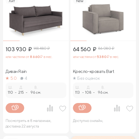
Хит
New
103 930
₽
148 480
₽
64 560
₽
86 080
₽
или частями от
8 660
₽ в мес.
или частями от
5 380
₽ в мес.
Диван Rain
Кресло-кровать Bart
5.0
4
Без оценок
Ш.
Д.
В.
Ш.
Д.
В.
110
-
215
-
96 см.
113
-
108
-
96 см.
Посмотреть в 8 магазинах,
Доступно онлайн,
доставка 22 августа