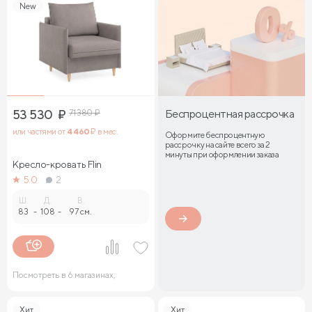
New
53 530
₽
71 380
₽
Беспроцентная рассрочка
или частями от
4 460
₽ в мес.
Оформите беспроцентную
рассрочку на сайте всего за 2
минуты при оформлении заказа
Кресло-кровать Flin
5.0
2
Ш.
Д.
В.
83
-
108
-
97 см.
Посмотреть в 6 магазинах,
Хит
Хит