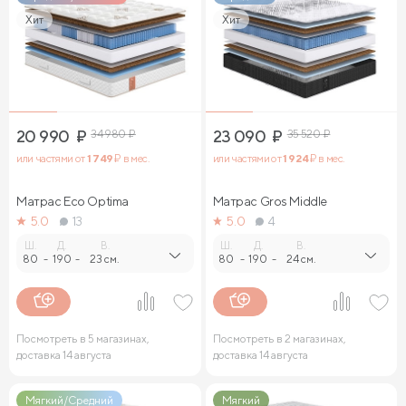
Хит
Хит
20 990
₽
34 980
₽
23 090
₽
35 520
₽
или частями от
1 749
₽ в мес.
или частями от
1 924
₽ в мес.
Матрас Eco Optima
Матрас Gros Middle
5.0
13
5.0
4
Ш.
Д.
В.
Ш.
Д.
В.
80
-
190
-
23 см.
80
-
190
-
24 см.
Посмотреть в 5 магазинах,
Посмотреть в 2 магазинах,
доставка 14 августа
доставка 14 августа
Мягкий/Средний
Мягкий