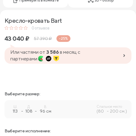
Примерить в комнате
3D - обзор
Кресло-кровать Bart
0
отзывов
43 040
₽
57 390
₽
-25%
Или частями от
3 586
в месяц с
партнерами
Выберите размер:
Спальное место
Ш.
Д.
В.
113
-
108
-
96 см
(80
200 см.)
Выберите исполнение: