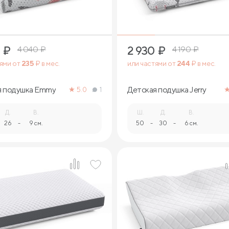
₽
2 930
₽
4 040
₽
4 190
₽
тями от
235
₽ в мес.
или частями от
244
₽ в мес.
я подушка Emmy
Детская подушка Jerry
5.0
1
Д.
В.
Ш.
Д.
В.
26
-
9 см.
50
-
30
-
6 см.
1
1