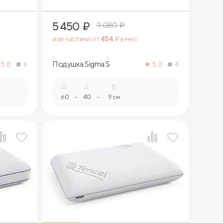
5 450
₽
9 080
₽
или частями от
454
₽ в мес.
Подушка Sigma S
5.0
6
5.0
4
Ш.
Д.
В.
60
-
40
-
9 см.
1