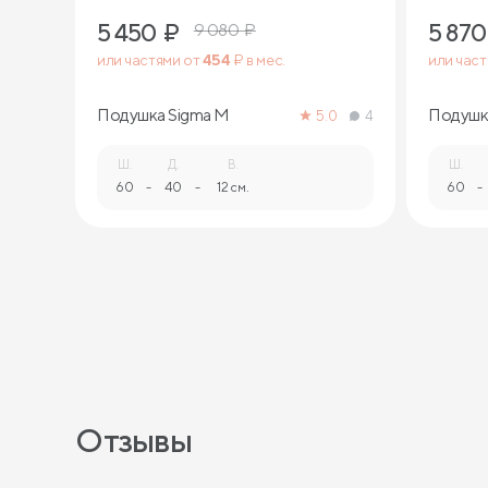
5 450
₽
5 870
9 080
₽
или частями от
454
₽ в мес.
или час
Подушка Sigma M
Подушка
5.0
4
Ш.
Д.
В.
Ш.
60
-
40
-
12 см.
60
-
Отзывы