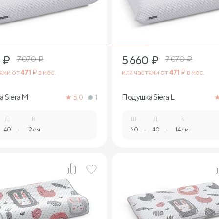
₽
5 660
₽
7 070
₽
7 070
₽
тями от
471
₽ в мес.
или частями от
471
₽ в мес.
 Siera M
Подушка Siera L
5.0
1
Д.
В.
Ш.
Д.
В.
40
-
12 см.
60
-
40
-
14 см.
1
1