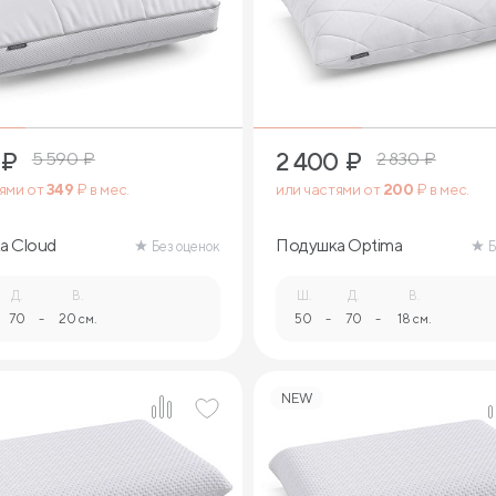
₽
2 400
₽
5 590
₽
2 830
₽
тями от
349
₽ в мес.
или частями от
200
₽ в мес.
а Cloud
Подушка Optima
Без оценок
Б
Д.
В.
Ш.
Д.
В.
70
-
20 см.
50
-
70
-
18 см.
NEW
1
1