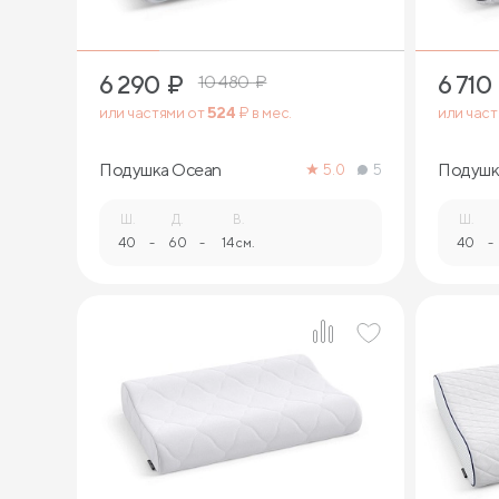
6 290
₽
6 710
10 480
₽
или частями от
524
₽ в мес.
или час
Подушка Ocean
Подушка
5.0
5
Ш.
Д.
В.
Ш.
40
-
60
-
14 см.
40
-