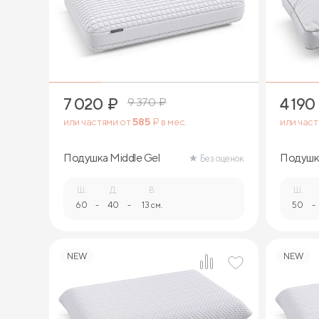
1
7 020
₽
4 190
9 370
₽
или частями от
585
₽ в мес.
или час
Подушка Middle Gel
Подушк
Без оценок
Ш.
Д.
В.
Ш.
60
-
40
-
13 см.
50
-
NEW
NEW
1