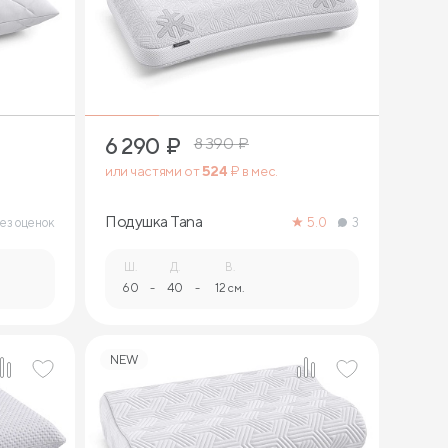
2
6 290
₽
8 390
₽
или частями от
524
₽ в мес.
Подушка Tana
ез оценок
5.0
3
Ш.
Д.
В.
60
-
40
-
12 см.
NEW
2