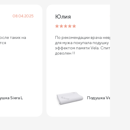
Юлия 
08.04.2025
07.12.2024
осле таких на
По рекомендации врача невролога
ется
для мужа покупала подушку с
эффектом памяти Vela. Спит уже год -
доволен !!
шка Siera L
Подушка Vela