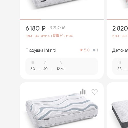
6 180
₽
2 820
8 250
₽
или частями от
515
₽ в мес.
или час
Подушка Infiniti
Детска
5.0
1
Ш.
Д.
В.
Ш.
60
-
40
-
12 см.
38
-
1