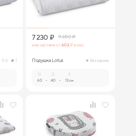
7 230
₽
9 650
₽
или частями от
602
₽ в мес.
Подушка Lotus
5.0
1
Без оценок
Ш.
Д.
В.
60
-
40
-
13 см.
1