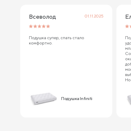
Всеволод
Е
01.11.2025
Подушка супер, спать стало
По
комфортно.
уд
мл
Со
ок
до
мо
вы
Но
по
ка
це
Подушка Infiniti