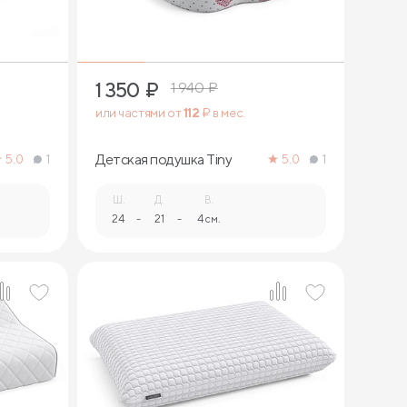
1 350
₽
1 940
₽
или частями от
112
₽ в мес.
Детская подушка Tiny
5.0
1
5.0
1
Ш.
Д.
В.
24
-
21
-
4 см.
1