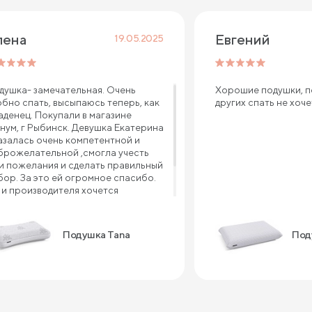
лена
Евгений 
19.05.2025
душка- замечательная. Очень
Хорошие подушки, п
обно спать, высыпаюсь теперь, как
других спать не хоч
аденец. Покупали в магазине
нум, г Рыбинск. Девушка Екатерина
азалась очень компетентной и
брожелательной ,смогла учесть
и пожелания и сделать правильный
бор. За это ей огромное спасибо.
 и производителя хочется
благодарить за такой
чественный товар и приемлемую
ну
Подушка Tana
Поду