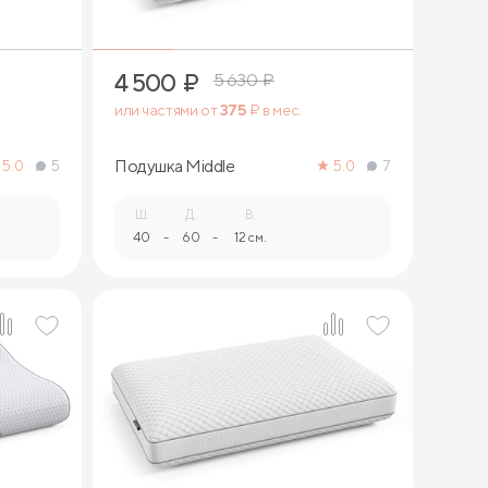
4 500
₽
5 630
₽
или частями от
375
₽ в мес.
Подушка Middle
5.0
5
5.0
7
Ш.
Д.
В.
40
-
60
-
12 см.
1