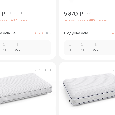
₽
5 870
₽
10 210
₽
7 830
₽
тями от
637
₽ в мес.
или частями от
489
₽ в мес.
 Vela Gel
Подушка Vela
5.0
3
Д.
В.
Ш.
Д.
В.
70
-
12 см.
50
-
70
-
12 см.
1
1