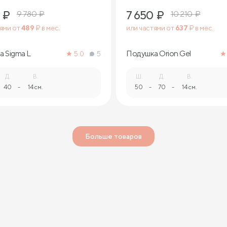
₽
7 650
₽
9 780
₽
10 210
₽
тями от
489
₽ в мес.
или частями от
637
₽ в мес.
 Sigma L
Подушка Orion Gel
5.0
5
Д.
В.
Ш.
Д.
В.
40
-
14 см.
50
-
70
-
14 см.
Больше товаров