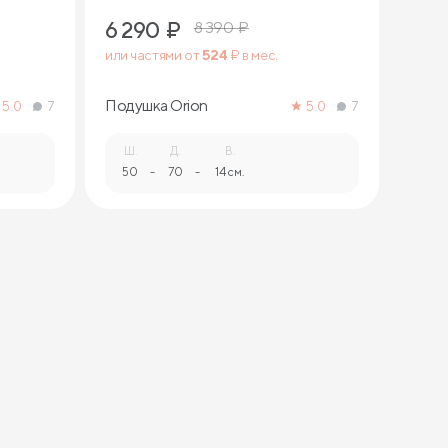
6 290
₽
8 390
₽
или частями от
524
₽ в мес.
Подушка Orion
5.0
7
5.0
7
Ш.
Д.
В.
50
-
70
-
14 см.