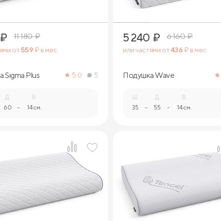
₽
5 240
₽
11 180
₽
6 160
₽
тями от
559
₽ в мес.
или частями от
436
₽ в мес.
 Sigma Plus
Подушка Wave
5.0
5
Д.
В.
Ш.
Д.
В.
60
-
14 см.
35
-
55
-
14 см.
1
1