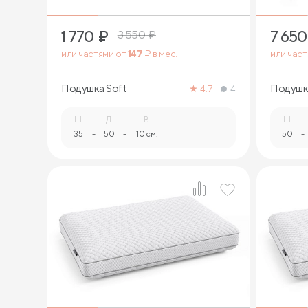
1 770
₽
7 650
3 550
₽
или частями от
147
₽ в мес.
или час
Подушка Soft
Подушка
4.7
4
Ш.
Д.
В.
Ш.
35
-
50
-
10 см.
50
-
1