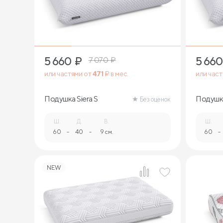
5 660
₽
5 660
7 070
₽
или частями от
471
₽ в мес.
или час
Подушка Siera S
Подушка
Без оценок
Ш.
Д.
В.
Ш.
60
-
40
-
9 см.
60
-
NEW
1