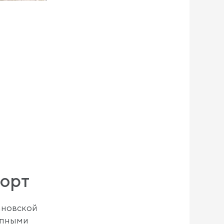
форт
ановской
тупными