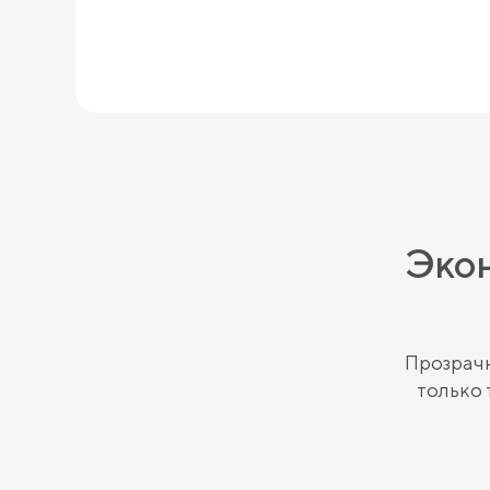
Экон
Прозрачн
только 