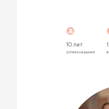
10 лет
успеха на рынке
в