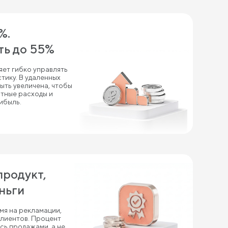
%.
ь до 55%
яет гибко управлять
тику. В удаленных
ыть увеличена, чтобы
тные расходы и
ибыль.
продукт,
ньги
емя на рекламации,
клиентов. Процент
есь продажами, а не