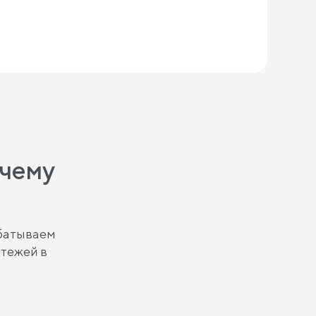
очему
абатываем
атежей в