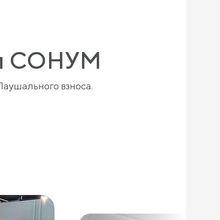
ли СОНУМ
Паушального взноса.