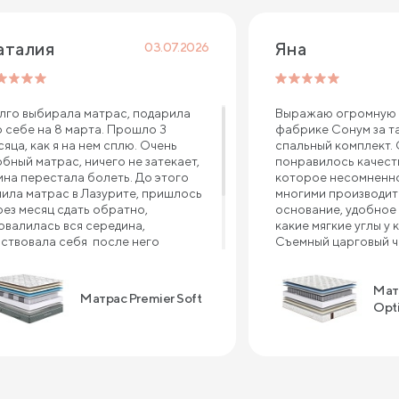
аталия 
Яна
03.07.2026
лго выбирала матрас, подарила
Выражаю огромную 
о себе на 8 марта. Прошло 3
фабрике Сонум за т
сяца, как я на нем сплю. Очень
спальный комплект.
обный матрас, ничего не затекает,
понравилось качеств
ина перестала болеть. До этого
которое несомненно
пила матрас в Лазурите, пришлось
многими производит
рез месяц сдать обратно,
основание, удобное 
овалилась вся середина,
какие мягкие углы у 
вствовала себя после него
Съемный царговый че
валидом , болело все тело, и шея, и
что ткань в углах не 
ина, и плечи. Рекомендую матрас
с предыдущей крова
мпании Сонум к покупке, пока не
производителя прим
Мат
Матрас Premier Soft
жалела ни дня . Спасибо большое
это случилось. А мат
Opt
 крепкий сон!!!
отдельный шедевр! 
большой вес, очень
поддержка во время 
очень приятный сон 
матрасе. Преимущес