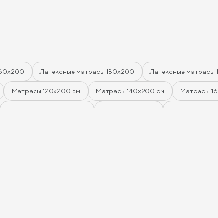
качество - приемлем
быстрый срок изгот
высокое качество се
ближайшее время за
одеяло и тумбы. Спа
качество!
160х200
Латексные матрасы 180х200
Латексные матрасы 
Матрасы 120х200 см
Матрасы 140х200 см
Матрасы 1
Беспружинные матрасы
Мягкие матрасы
Матрасы сред
нами
Матрасы из латекса
Кокосовые матрасы
Матрасы
Матрасы с 5 зонами жесткости
Матрасы с 7 зонами жестко
расы
Двуспальные матрасы
Матрасы для кроватей
Ма
Односпальные матрасы 80х190
Матрасы 200x200 см
ружинные матрасы
Кокосовые пружинные матрасы
Пружи