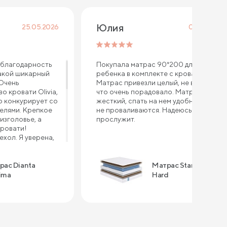
Юлия
25.05.2026
08.04.2026
благодарность
Покупала матрас 90*200 для
акой шикарный
ребенка в комплекте с кроватью.
 Очень
Матрас привезли целый, не всткурке,
о кровати Olivia,
что очень порадовало. Матрас
 конкурирует со
жесткий, спать на нем удобно, бока
елями. Крепкое
не проваливаются. Надеюсь долго
изголовье, а
прослужит.
кровати!
хол. Я уверена,
порвется, так как
тью другого
ерно через год
рас Dianta
Матрас Standart
рас - это
ima
Hard
Выдерживает
 хорошая
сна, уютный,
на таком
тва: - высокое