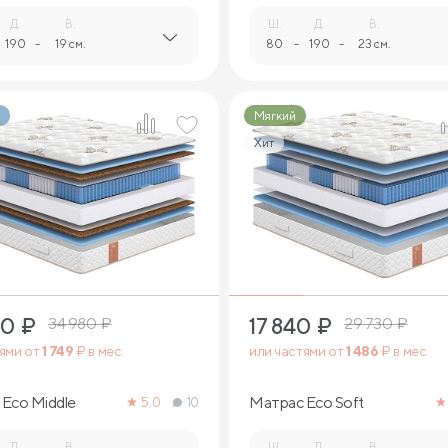
Д.
В.
Ш.
Д.
В.
190
-
19 см.
80
-
190
-
23 см.
Мягкий
Хит
1
1
90
₽
17 840
₽
34 980
₽
29 730
₽
тями от
1 749
₽ в мес.
или частями от
1 486
₽ в мес.
Eco Middle
Матрас Eco Soft
5.0
10
Д.
В.
Ш.
Д.
В.