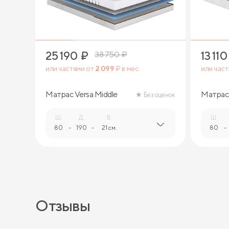
25 190
₽
13 110
38 750
₽
или частями от
2 099
₽ в мес.
или час
Матрас Versa Middle
Матрас 
Без оценок
Ш.
Д.
В.
Ш.
80
-
190
-
21 см.
80
-
Отзывы