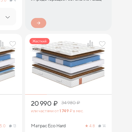
5.0
4
Жесткий
Хит
1
20 990
₽
34 980
₽
или частями от
1 749
₽ в мес.
Матрас Eco Hard
5.0
13
4.8
14