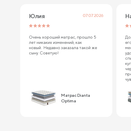
Юлия
Н
07.07.2026
Очень хороший матрас, прошло 5
До
лет никаких изменений, как
ег
новый. Недавно заказала такой же
ме
сыну. Советую!
уд
сп
ку
че
пр
чу
ин
сп
Матрас Dianta
ка
по
Optima
за