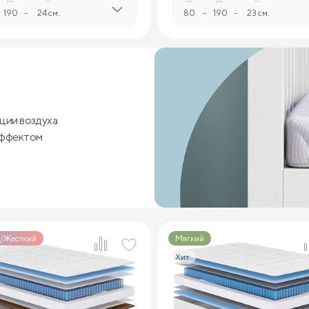
190
-
24 см.
80
-
190
-
23 см.
ции воздуха
эффектом
/Жесткий
Мягкий
Хит