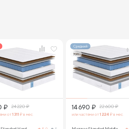
Средний
Хит
2
2
0
₽
14 690
₽
24 220
₽
22 600
₽
тями от
1 311
₽ в мес.
или частями от
1 224
₽ в мес.
Standart Hard
Матрас Standart Middle