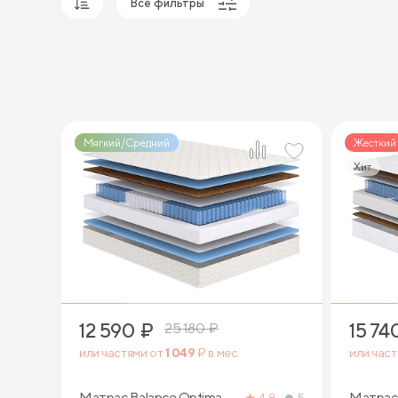
Все фильтры
Популярные
Сначала дешевые
Сначала дорогие
Мягкий/Средний
Жесткий
Хит
2
12 590
₽
15 74
25 180
₽
или частями от
1 049
₽ в мес.
или час
Матрас Balance Optima
Матрас 