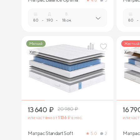
4.8
5
Ш.
Д.
В.
Ш.
80
-
190
-
18 см.
80
-
Мягкий
Жесткий
Хит
Хит
2
13 640
₽
16 79
20 980
₽
или частями от
1 136
₽ в мес.
или час
Матрас Standart Soft
Матрас
5.0
2