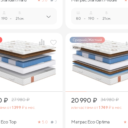
5.0
5
Д.
В.
Ш.
Д.
В.
190
-
21 см.
80
-
190
-
21 см.
Средний/Жесткий
Хит
1
1
0
₽
20 990
₽
27 980
₽
34 980
₽
тями от
1 399
₽ в мес.
или частями от
1 749
₽ в мес.
 Eco Top
Матрас Eco Optima
5.0
3