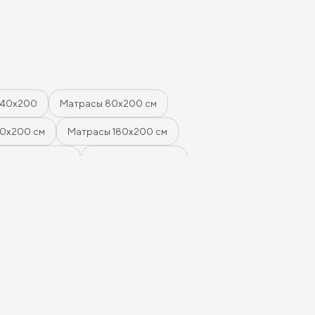
ые цены -
овления -
рвиса и тд. В
кажу подушки,
сибо за
140х200
Матрасы 80х200 см
60x200 см
Матрасы 180х200 см
ней жесткости
Жесткие матрасы
 из латекса и кокоса
сти
Жесткие беспружинные матрасы
трасы для кроватей трансформеров
Жесткие матрасы 160х200
нные матрасы 80 см
Пружинные матрасы 120 см