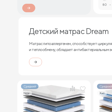
80
-
Детский матрас Dream
Матрас гипоаллергенен, способствует циркуля
и теплообмену, обладает антибактериальным 
Средний
Средний
New
Хит
3