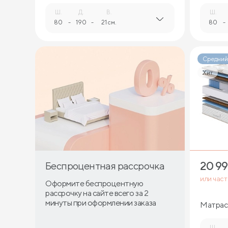
Ш.
Д.
В.
Ш.
80
-
190
-
21 см.
80
-
Средний
Хит
20 9
Беспроцентная рассрочка
или час
Оформите беспроцентную
рассрочку на сайте всего за 2
минуты при оформлении заказа
Матрас 
Ш.