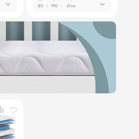
80
-
190
-
21 см.