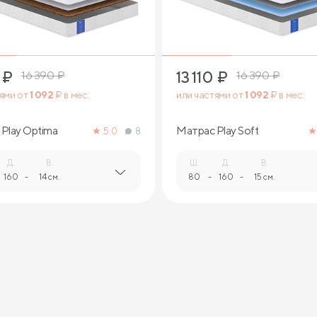
₽
13 110
₽
16 390
₽
16 390
₽
тями от
1 092
₽ в мес.
или частями от
1 092
₽ в мес.
Play Optima
Матрас Play Soft
5.0
8
Д.
В.
Ш.
Д.
В.
160
-
14 см.
80
-
160
-
15 см.