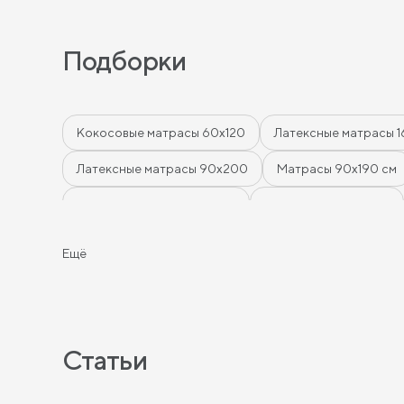
Подборки
Кокосовые матрасы 60х120
Латексные матрасы 
Латексные матрасы 90х200
Матрасы 90х190 см
Матрасы 200 см шириной
Пружинные матрасы
Тонкие матрасы
Матрасы с независимыми пружи
Ещё
Матрасы с эффектом памяти
Высокие матрасы
Жесткие пружинные матрасы
Односпальные мат
Тонкие мягкие матрасы
Тонкие жесткие матрасы
Статьи
Односпальные матрасы 90х200
Односпальные п