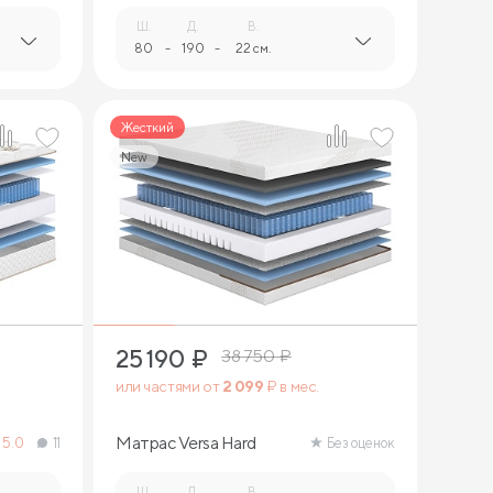
Ш.
Д.
В.
80
-
190
-
22 см.
Жесткий
New
3
25 190
₽
38 750
₽
или частями от
2 099
₽ в мес.
Матрас Versa Hard
5.0
11
Без оценок
Ш.
Д.
В.