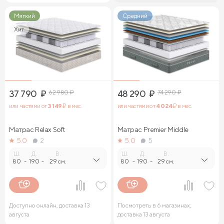
Мягкий
Средний
Хит
37 790
₽
62 980
₽
48 290
₽
74 290
₽
или частями от
3 149
₽ в мес.
или частями от
4 024
₽ в мес.
Матрас Relax Soft
Матрас Premier Middle
5.0
2
5.0
5
Ш.
Д.
В.
Ш.
Д.
В.
80
-
190
-
29 см.
80
-
190
-
29 см.
Доступно онлайн, доставка 13
Посмотреть в 6 магазинах,
августа
доставка 13 августа