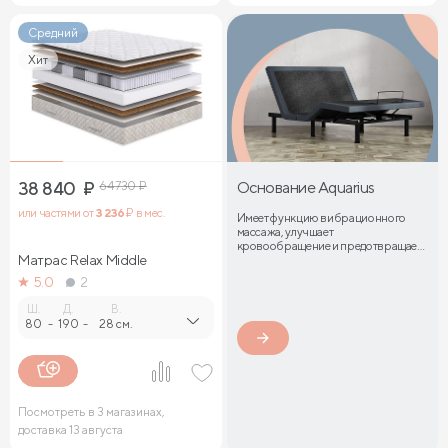
Средний
Хит
38 840
₽
64 730
₽
Основание Aquarius
или частями от
3 236
₽ в мес.
Имеет функцию вибрационного
массажа, улучшает
кровообращение и предотвращает
Матрас Relax Middle
затекание мышц
5.0
2
Ш.
Д.
В.
80
-
190
-
28 см.
Посмотреть в 3 магазинах,
доставка 13 августа