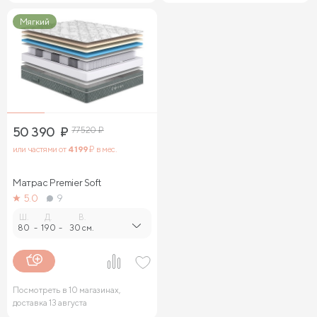
Мягкий
50 390
₽
77 520
₽
или частями от
4 199
₽ в мес.
Матрас Premier Soft
5.0
9
Ш.
Д.
В.
80
-
190
-
30 см.
Посмотреть в 10 магазинах,
доставка 13 августа