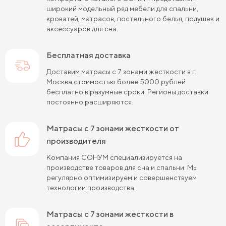
широкий модельный ряд мебели для спальни,
Пружинные матрасы 120х200 см
кроватей, матрасов, постельного белья, подушек и
аксессуаров для сна.
Пружинные матрасы 140х200 см
Бесплатная доставка
Матрасы средней жесткости 160х200
Доставим матрасы с 7 зонами жесткости в г.
Пружинные матрасы 160х200 см
Москва стоимостью более 5000 рублей
бесплатно в разумные сроки. Регионы доставки
Пружинные матрасы 180х200 см
Матрасы в скрутке
постоянно расширяются.
Пружинные матрасы 200х200 см
матрасы с 7 зонами жесткости от
Матрасы средней жесткости 200 на 200
производителя
Компания СОНУМ специализируется на
Пружинные матрасы средней жесткости
производстве товаров для сна и спальни. Мы
регулярно оптимизируем и совершенствуем
Жесткие матрасы 120х200 см
технологии производства.
Жесткие матрасы шириной 160 см
матрасы с 7 зонами жесткости в
Матрасы средней жесткости 140х200