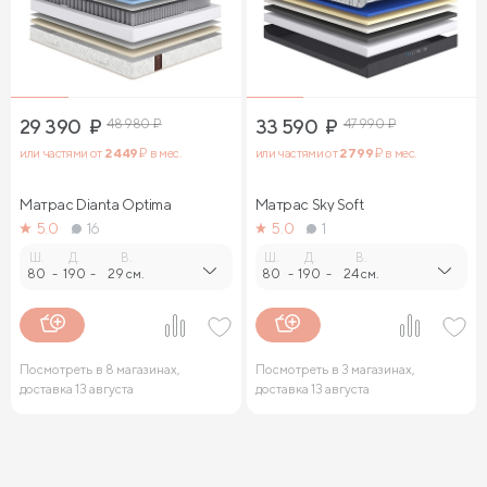
29 390
₽
48 980
₽
33 590
₽
47 990
₽
или частями от
2 449
₽ в мес.
или частями от
2 799
₽ в мес.
Матрас Dianta Optima
Матрас Sky Soft
5.0
16
5.0
1
Ш.
Д.
В.
Ш.
Д.
В.
80
-
190
-
29 см.
80
-
190
-
24 см.
Посмотреть в 8 магазинах,
Посмотреть в 3 магазинах,
доставка 13 августа
доставка 13 августа