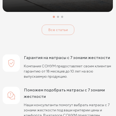
Тонкие мягкие матрасы
Тонкие жесткие матрасы
Односпальные матрасы 80х190
Матрасы 200x200 см
Односпальные матрасы 90х200
Все статьи
Односпальные пружинные матрасы
Кокосовые пружинные матрасы
Пружинные матрасы 80 см
Гарантия на матрасы с 7 зонами жесткости
Пружинные матрасы 120 см
Компания СОНУМ предоставляет своим клиентам
гарантию от 18 месяцев до 10 лет на всю
Пружинные матрасы 140 см
выпускаемую продукцию.
Пружинные матрасы 160 см
Поможем подобрать матрасы с 7 зонами
Пружинные матрасы 180 см
жесткости
Пружинные матрасы 80х190 см
Наши консультанты помогут выбрать матрасы с 7
зонами жесткости под ваши критерии цены и
Пружинные матрасы 90х200 см
комфорта. В каталоге СОНУМ представлен