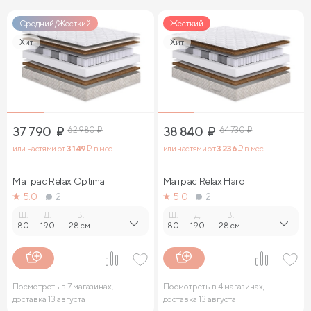
Средний/Жесткий
Жесткий
Хит
Хит
37 790
₽
62 980
₽
38 840
₽
64 730
₽
или частями от
3 149
₽ в мес.
или частями от
3 236
₽ в мес.
Матрас Relax Optima
Матрас Relax Нard
5.0
2
5.0
2
Ш.
Д.
В.
Ш.
Д.
В.
80
-
190
-
28 см.
80
-
190
-
28 см.
Посмотреть в 7 магазинах,
Посмотреть в 4 магазинах,
доставка 13 августа
доставка 13 августа