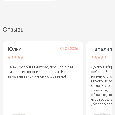
Отзывы
Юлия
Наталия 
07.07.2026
Очень хороший матрас, прошло 5 лет
Долго выбира
никаких изменений, как новый. Недавно
себе на 8 мар
заказала такой же сыну. Советую!
на нем сплю.
ничего не зат
болеть. До эт
Лазурите, пр
обратно, про
чувствовала 
, болело все т
плечи. Реком
Сонум к поку