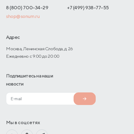
Интернет-магазинам
Адреса магазинов
8 (800) 700-34-29
+7 (499) 938-77-55
Оптовые продажи
shop@sonum.ru
Договор-оферты
Дизайнерам интерьеров
О производстве
Адрес
Москва, Ленинская Слобода, д. 26
Ежедневно с 9:00 до 20:00
Подпишитесь на наши
новости
Мы в соцсетях