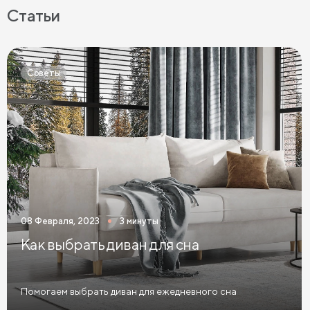
Беспружинные матрасы
Мягкие матрасы
Статьи
Матрасы средней жесткости
Жесткие матрасы
Тонкие матрасы
Матрасы с независимыми пружинами
Советы
Матрасы из латекса
Кокосовые матрасы
Матрасы из латекса и кокоса
Матрасы с эффектом памяти
Высокие матрасы
Матрасы с 5 зонами жесткости
Матрасы с 7 зонами жесткости
08 Февраля, 2023
3 минуты
Односпальные матрасы
Двуспальные матрасы
Как выбрать диван для сна
Матрасы для кроватей
Матрасы для кроватей трансформеров
Помогаем выбрать диван для ежедневного сна