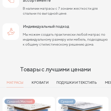
ассортименте
Жесткие матрасы шириной 140 см
В наличии матрасы с 7 зонами жесткости для
спальни по выгодной цене.
Жесткие пружинные матрасы 160х200 см
Жесткие беспружинные матрасы 160х200 см
Индивидуальный подход
Мы можем создать практически любой матрас по
Мягкие беспружинные матрасы
индивидуальному размеру или мебель, подходящую
к общему стилистическому решению дома.
Высокие двуспальные матрасы
Высокие матрасы 200 см длиной
Высокие матрасы 140х200 см
Товары с лучшими ценами
Высокие матрасы 160х200 см
МАТРАСЫ
КРОВАТИ
ПОДУШКИ И ТЕКСТИЛЬ
МЕ
Высокие матрасы 180х200 см
Матрасы с независимыми пружинами 160х200 см
Средний/Жесткий
Средний
Матрасы с независимыми пружинами 180х200 см
Хит
Хит