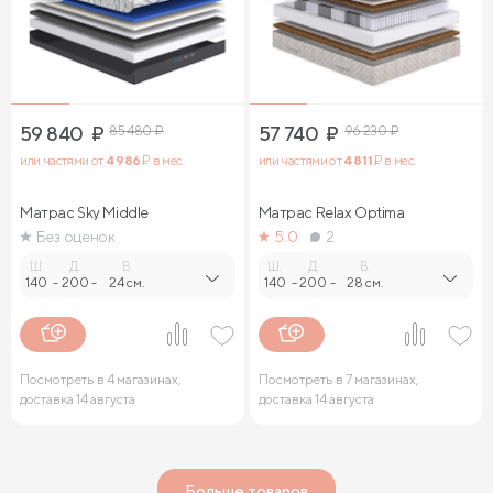
59 840
₽
85 480
₽
57 740
₽
96 230
₽
или частями от
4 986
₽ в мес.
или частями от
4 811
₽ в мес.
Матрас Sky Middle
Матрас Relax Optima
Без оценок
5.0
2
Ш.
Д.
В.
Ш.
Д.
В.
140
-
200
-
24 см.
140
-
200
-
28 см.
Посмотреть в 4 магазинах,
Посмотреть в 7 магазинах,
доставка 14 августа
доставка 14 августа
Больше товаров