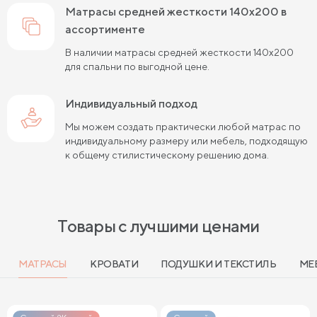
матрасы средней жесткости 140х200 в
Матрасы средней жесткости 160х200
ассортименте
В наличии матрасы средней жесткости 140х200
Пружинные матрасы 160х200 см
для спальни по выгодной цене.
Мягкие матрасы 160х200
Индивидуальный подход
Пружинные матрасы 180х200 см
Матрасы в скрутке
Мы можем создать практически любой матрас по
индивидуальному размеру или мебель, подходящую
Пружинные матрасы 200х200 см
к общему стилистическому решению дома.
Матрасы средней жесткости 200 на 200
Пружинные матрасы средней жесткости
Товары с лучшими ценами
Мягкие пружинные матрасы
Жесткие матрасы 120х200 см
МАТРАСЫ
КРОВАТИ
ПОДУШКИ И ТЕКСТИЛЬ
МЕ
Мягкие двуспальные матрасы
Жесткие матрасы шириной 160 см