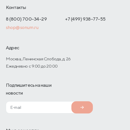
Блог
Отельерам
Контакты
Как оформить заказ
Отзывы покупателей
Интернет-магазинам
Адреса магазинов
8 (800) 700-34-29
+7 (499) 938-77-55
Оптовые продажи
shop@sonum.ru
Договор-оферты
Дизайнерам интерьеров
О производстве
Адрес
Москва, Ленинская Слобода, д. 26
Ежедневно с 9:00 до 20:00
Подпишитесь на наши
новости