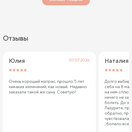
Отзывы
Юлия
Наталия 
07.07.2026
Очень хороший матрас, прошло 5 лет
Долго выбира
никаких изменений, как новый. Недавно
себе на 8 мар
заказала такой же сыну. Советую!
на нем сплю.
ничего не зат
болеть. До эт
Лазурите, пр
обратно, про
чувствовала 
, болело все т
плечи. Реком