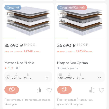
Средний
Средний/Жесткий
Хит
Хит
New
New
35 690
₽
54 910
₽
35 690
₽
54 910
₽
или частями от
2 974
₽ в мес.
или частями от
2 974
₽ в мес.
Матрас Neo Middle
Матрас Neo Optima
5.0
1
Без оценок
Ш.
Д.
В.
Ш.
Д.
В.
140
-
200
-
24 см.
140
-
200
-
23 см.
Посмотреть в 1 магазине, доставка
Посмотреть в 4 магазинах,
14 августа
доставка 14 августа