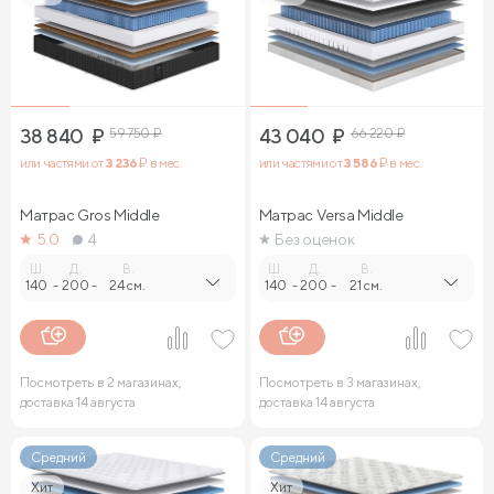
38 840
₽
59 750
₽
43 040
₽
66 220
₽
или частями от
3 236
₽ в мес.
или частями от
3 586
₽ в мес.
Матрас Gros Middle
Матрас Versa Middle
5.0
4
Без оценок
Ш.
Д.
В.
Ш.
Д.
В.
140
-
200
-
24 см.
140
-
200
-
21 см.
Посмотреть в 2 магазинах,
Посмотреть в 3 магазинах,
доставка 14 августа
доставка 14 августа
Средний
Средний
Хит
Хит