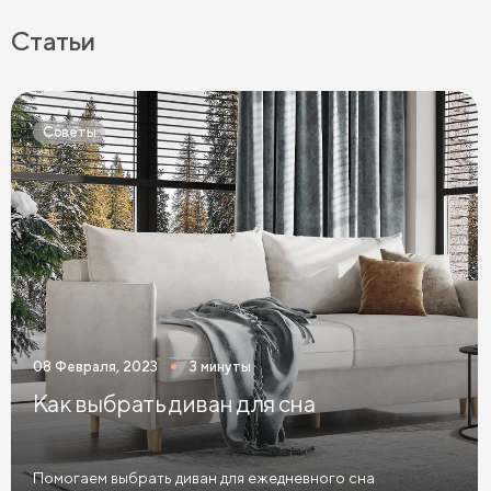
Латексные матрасы 90х200
Матрасы 90х190 см
Статьи
Матрасы 120х200 см
Матрасы 140х200 см
Матрасы 160x200 см
Матрасы 180х200 см
Советы
Матрасы 200 см шириной
Пружинные матрасы
Беспружинные матрасы
Мягкие матрасы
Матрасы средней жесткости
Жесткие матрасы
Тонкие матрасы
Матрасы с независимыми пружинами
Матрасы из латекса
Кокосовые матрасы
08 Февраля, 2023
3 минуты
Матрасы из латекса и кокоса
Как выбрать диван для сна
Матрасы с эффектом памяти
Высокие матрасы
Матрасы с 5 зонами жесткости
Помогаем выбрать диван для ежедневного сна