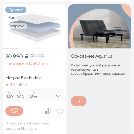
Средний
Хит
В скрутке
20 990
₽
32 290
₽
Основание Aquarius
или частями от
1 749
₽ в мес.
Имеет функцию вибрационного
массажа, улучшает
кровообращение и предотвращает
Матрас Flex Middle
затекание мышц
4.9
10
Ш.
Д.
В.
140
-
200
-
16 см.
Посмотреть в 4 магазинах,
доставка 14 августа