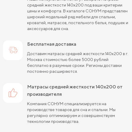
Пружинные матрасы 80 см
средней жесткости 140х200 под ваши критерии
цены и комфорта. В каталоге СОНУМ представлен
Пружинные матрасы 120 см
широкий модельный ряд мебели для спальни,
кроватей, матрасов, постельного белья, подушек и
Пружинные матрасы 140 см
аксессуаров для сна.
Пружинные матрасы 160 см
Бесплатная доставка
Пружинные матрасы 180 см
Жесткие матрасы 90х200
Доставим матрасы средней жесткости 140х200 в г.
Москва стоимостью более 5000 рублей
Пружинные матрасы 80х190 см
бесплатно в разумные сроки. Регионы доставки
постоянно расширяются.
Жесткие матрасы 140х200
Пружинные матрасы 90х200 см
матрасы средней жесткости 140х200 от
производителя
Жесткие матрасы 180х200
Компания СОНУМ специализируется на
Пружинные матрасы 120х200 см
производстве товаров для сна и спальни. Мы
регулярно оптимизируем и совершенствуем
Жесткие матрасы 200 на 200
технологии производства.
Пружинные матрасы 140х200 см