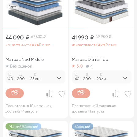
New
44 090
₽
67 830
₽
41 990
₽
69 980
₽
или частями от
3 674
₽ в мес.
или частями от
3 499
₽ в мес.
Матрас Next Middle
Матрас Dianta Top
Без оценок
5.0
4
Ш.
Д.
В.
Ш.
Д.
В.
140
-
200
-
25 см.
140
-
200
-
23 см.
Посмотреть в 10 магазинах,
Посмотреть в 3 магазинах,
доставка 14 августа
доставка 14 августа
Мягкий/Средний
Средний
Хит
Хит