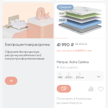
Средний
Хит
New
Беспроцентная рассрочка
41 990
₽
55 990
₽
или частями от
3 499
₽ в мес.
Оформите беспроцентную
рассрочку на сайте всего за 2
минуты при оформлении заказа
Матрас Astra Optima
Без оценок
Ш.
Д.
В.
140
-
200
-
20 см.
Посмотреть в 4 магазинах,
доставка 14 августа