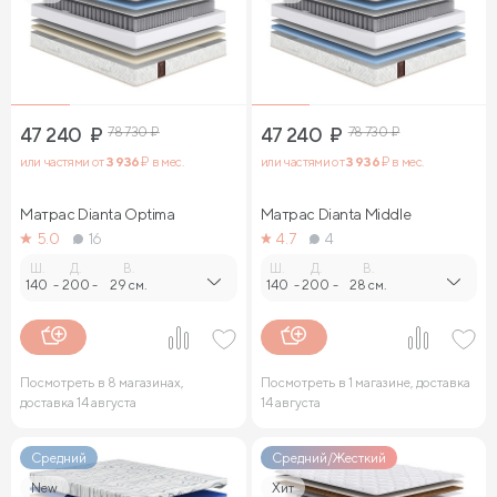
47 240
₽
78 730
₽
47 240
₽
78 730
₽
или частями от
3 936
₽ в мес.
или частями от
3 936
₽ в мес.
Матрас Dianta Optima
Матрас Dianta Middle
5.0
16
4.7
4
Ш.
Д.
В.
Ш.
Д.
В.
140
-
200
-
29 см.
140
-
200
-
28 см.
Посмотреть в 8 магазинах,
Посмотреть в 1 магазине, доставка
доставка 14 августа
14 августа
Средний
Средний/Жесткий
New
Хит