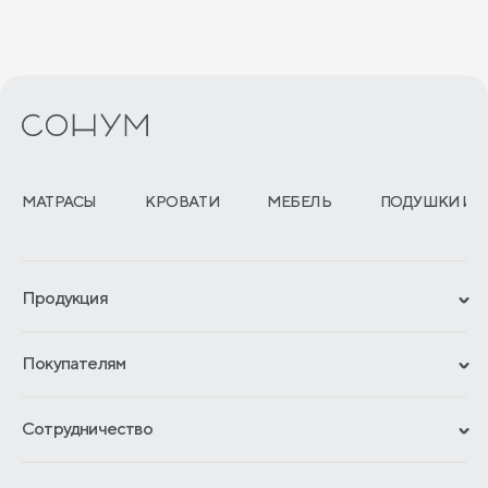
Матрасы для больной спины
Матрасы с войлоком
Матрасы с 512 пружинами
Кокосовые матрасы 160х200
Кокосовые матрасы 140х200
Кокосовые матрасы 120х200
Двусторонние матрасы
МАТРАСЫ
КРОВАТИ
МЕБЕЛЬ
ПОДУШКИ И 
Гипоаллергенные матрасы
Продукция
Сертификаты
Покупателям
Гарантии
Рассрочка и кредит
Материалы и технологии
Сотрудничество
Обмен и возврат
Сроки изготовления
Франчайзинг
Доставка и оплата