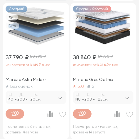
Средний
Средний/Жесткий
Хит
Хит
New
37 790
₽
50 390
₽
38 840
₽
59 750
₽
или частями от
3 149
₽ в мес.
или частями от
3 236
₽ в мес.
Матрас Astra Middle
Матрас Gros Optima
Без оценок
5.0
2
Ш.
Д.
В.
Ш.
Д.
В.
140
-
200
-
20 см.
140
-
200
-
23 см.
Посмотреть в 6 магазинах,
Посмотреть в 7 магазинах,
доставка 14 августа
доставка 14 августа