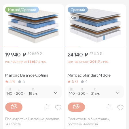
Мягкий/Средний
Средний
Хит
19 940
₽
39 880
₽
24 140
₽
37 140
₽
или частями от
1 661
₽ в мес.
или частями от
2 011
₽ в мес.
Матрас Balance Optima
Матрас Standart Middle
4.8
5
5.0
4
Ш.
Д.
В.
Ш.
Д.
В.
140
-
200
-
18 см.
140
-
200
-
21 см.
Посмотреть в 1 магазине, доставка
Посмотреть в 6 магазинах,
14 августа
доставка 14 августа