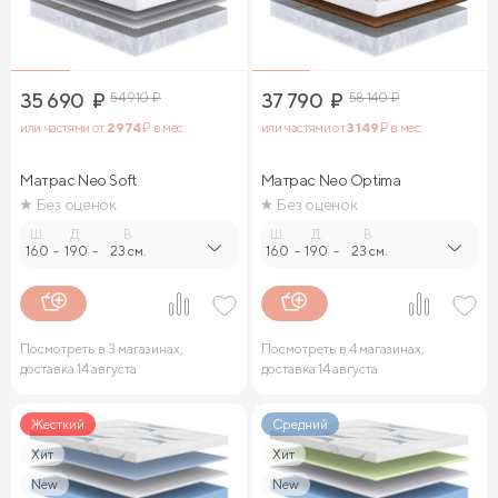
35 690
₽
54 910
₽
37 790
₽
58 140
₽
или частями от
2 974
₽ в мес.
или частями от
3 149
₽ в мес.
Матрас Neo Soft
Матрас Neo Optima
Без оценок
Без оценок
Ш.
Д.
В.
Ш.
Д.
В.
160
-
190
-
23 см.
160
-
190
-
23 см.
Посмотреть в 3 магазинах,
Посмотреть в 4 магазинах,
доставка 14 августа
доставка 14 августа
Жесткий
Средний
Хит
Хит
New
New