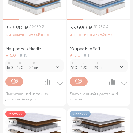
35 690
₽
59 480
₽
33 590
₽
55 980
₽
или частями от
2 974
₽ в мес.
или частями от
2 799
₽ в мес.
Матрас Eco Middle
Матрас Eco Soft
5.0
10
5.0
11
Ш.
Д.
В.
Ш.
Д.
В.
160
-
190
-
24 см.
160
-
190
-
23 см.
Посмотреть в 4 магазинах,
Доступно онлайн, доставка 14
доставка 14 августа
августа
Жесткий
Средний
Хит
Хит
New
New