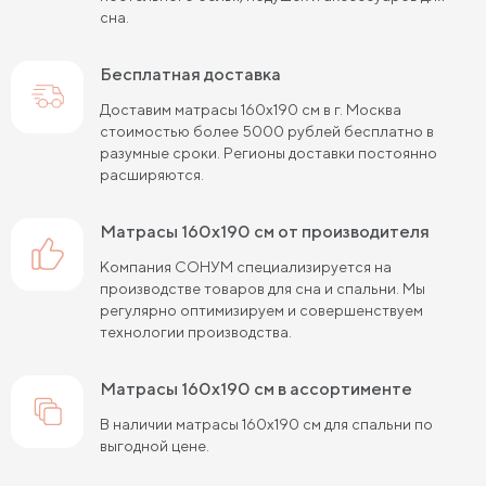
сна.
Пружинные матрасы 120 см
Пружинные матрасы 140 см
Бесплатная доставка
Пружинные матрасы 160 см
Доставим матрасы 160х190 см в г. Москва
стоимостью более 5000 рублей бесплатно в
Пружинные матрасы 180 см
Жесткие матрасы 90х200
разумные сроки. Регионы доставки постоянно
расширяются.
Пружинные матрасы 80х190 см
матрасы 160х190 см от производителя
Жесткие матрасы 140х200
Компания СОНУМ специализируется на
Пружинные матрасы 90х200 см
производстве товаров для сна и спальни. Мы
регулярно оптимизируем и совершенствуем
Жесткие матрасы 180х200
технологии производства.
Пружинные матрасы 120х200 см
матрасы 160х190 см в ассортименте
Жесткие матрасы 200 на 200
В наличии матрасы 160х190 см для спальни по
выгодной цене.
Пружинные матрасы 140х200 см