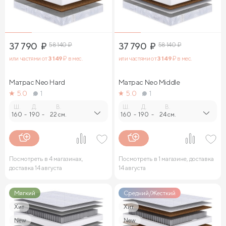
37 790
₽
58 140
₽
37 790
₽
58 140
₽
или частями от
3 149
₽ в мес.
или частями от
3 149
₽ в мес.
Матрас Neo Hard
Матрас Neo Middle
5.0
1
5.0
1
Ш.
Д.
В.
Ш.
Д.
В.
160
-
190
-
22 см.
160
-
190
-
24 см.
Посмотреть в 4 магазинах,
Посмотреть в 1 магазине, доставка
доставка 14 августа
14 августа
Мягкий
Средний/Жесткий
Хит
Хит
New
New