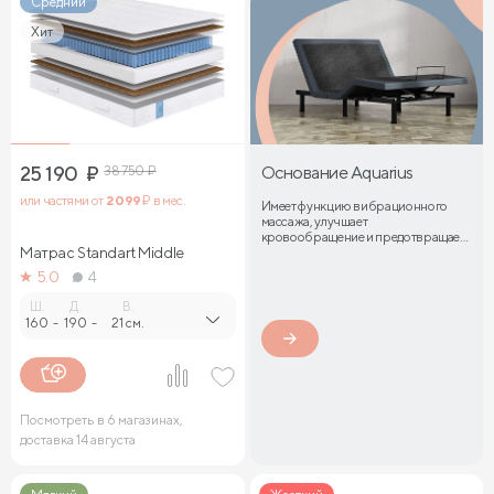
Средний
Хит
25 190
₽
38 750
₽
Основание Aquarius
или частями от
2 099
₽ в мес.
Имеет функцию вибрационного
массажа, улучшает
кровообращение и предотвращает
Матрас Standart Middle
затекание мышц
5.0
4
Ш.
Д.
В.
160
-
190
-
21 см.
Посмотреть в 6 магазинах,
доставка 14 августа