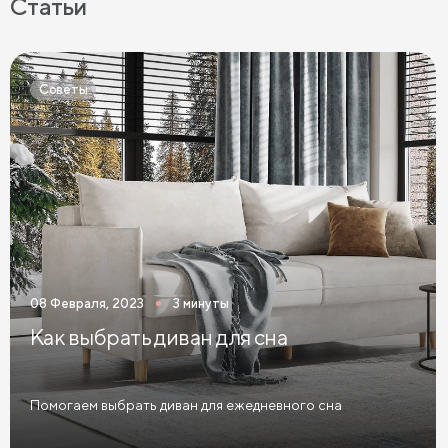
Статьи
Матрасы 120х200 см
Матрасы 140х200 см
Матрасы 160x200 см
Матрасы 180х200 см
Советы
Матрасы 200 см шириной
Пружинные матрасы
Беспружинные матрасы
Мягкие матрасы
Матрасы средней жесткости
Жесткие матрасы
Тонкие матрасы
Матрасы с независимыми пружинами
Матрасы из латекса
Кокосовые матрасы
08 Февраля, 2023
3 минуты
Матрасы из латекса и кокоса
Как выбрать диван для сна
Матрасы с эффектом памяти
Высокие матрасы
Матрасы с 5 зонами жесткости
Помогаем выбрать диван для ежедневного сна
Матрасы с 7 зонами жесткости