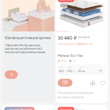
Хит
Беспроцентная рассрочка
30 440
₽
50 730
₽
или частями от
2 536
₽ в мес.
Оформите беспроцентную
рассрочку на сайте всего за 2
минуты при оформлении заказа
Матрас Eco Top
5.0
3
Ш.
Д.
В.
160
-
190
-
19 см.
Посмотреть в 4 магазинах,
доставка 14 августа
Средний/Жесткий
Жесткий