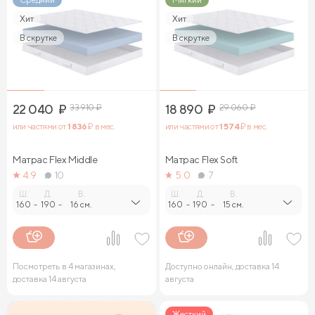
Хит
Хит
В скрутке
В скрутке
22 040
₽
33 910
₽
18 890
₽
29 060
₽
или частями от
1 836
₽ в мес.
или частями от
1 574
₽ в мес.
Матрас Flex Middle
Матрас Flex Soft
4.9
10
5.0
7
Ш.
Д.
В.
Ш.
Д.
В.
160
-
190
-
16 см.
160
-
190
-
15 см.
Посмотреть в 4 магазинах,
Доступно онлайн, доставка 14
доставка 14 августа
августа
Жесткий