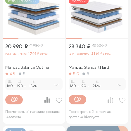
Мягкий/Средний
Жесткий
Хит
20 990
₽
41 980
₽
28 340
₽
43 600
₽
или частями от
1 749
₽ в мес.
или частями от
2 361
₽ в мес.
Матрас Balance Optima
Матрас Standart Hard
4.8
5
5.0
5
Ш.
Д.
В.
Ш.
Д.
В.
160
-
190
-
18 см.
160
-
190
-
21 см.
Посмотреть в 1 магазине, доставка
Посмотреть в 2 магазинах,
14 августа
доставка 14 августа