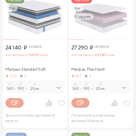
Мягкий
Жесткий
Хит
Хит
В скрутке
24 140
₽
37 140
₽
27 290
₽
41 980
₽
или частями от
2 011
₽ в мес.
или частями от
2 274
₽ в мес.
Матрас Standart Soft
Матрас Flex Hard
5.0
2
4.7
7
Ш.
Д.
В.
Ш.
Д.
В.
160
-
190
-
21 см.
160
-
190
-
21 см.
Доступно онлайн, доставка 14
Посмотреть в 2 магазинах,
августа
доставка 14 августа
Средний
Мягкий