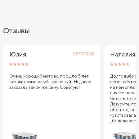
Отзывы
Юлия
Наталия 
07.07.2026
Очень хороший матрас, прошло 5 лет
Долго выбира
никаких изменений, как новый. Недавно
себе на 8 мар
заказала такой же сыну. Советую!
на нем сплю.
ничего не зат
болеть. До эт
Лазурите, пр
обратно, про
чувствовала 
, болело все т
плечи. Реком
Сонум к поку
дня . Спасибо