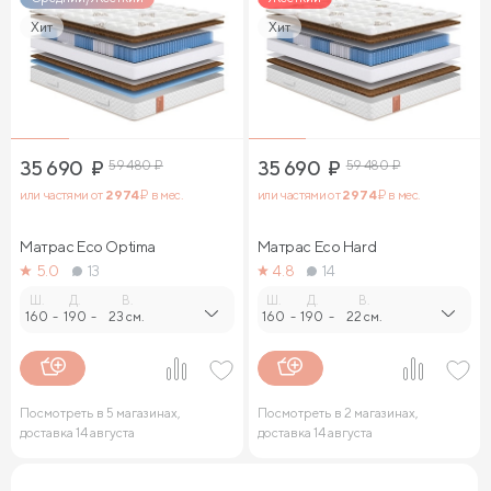
Хит
Хит
35 690
₽
59 480
₽
35 690
₽
59 480
₽
или частями от
2 974
₽ в мес.
или частями от
2 974
₽ в мес.
Матрас Eco Optima
Матрас Eco Hard
5.0
13
4.8
14
Ш.
Д.
В.
Ш.
Д.
В.
160
-
190
-
23 см.
160
-
190
-
22 см.
Посмотреть в 5 магазинах,
Посмотреть в 2 магазинах,
доставка 14 августа
доставка 14 августа