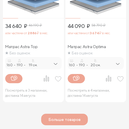
34 640
₽
46 190
₽
44 090
₽
58 790
₽
или частями от
2 886
₽ в мес.
или частями от
3 674
₽ в мес.
Матрас Astra Top
Матрас Astra Optima
Без оценок
Без оценок
Ш.
Д.
В.
Ш.
Д.
В.
160
-
190
-
19 см.
160
-
190
-
20 см.
Посмотреть в 3 магазинах,
Посмотреть в 4 магазинах,
доставка 14 августа
доставка 14 августа
Больше товаров