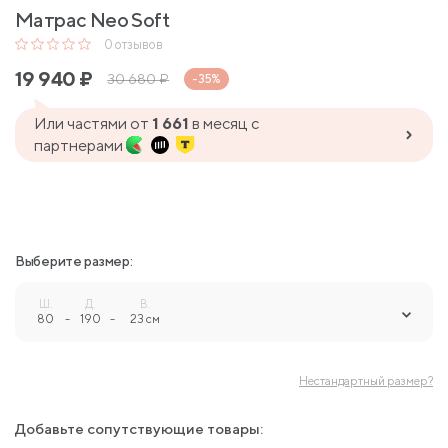
Матрас Neo Soft
0
отзывов
19 940
₽
30 680
₽
-35%
Или частями от
1 661
в месяц с
партнерами
Выберите размер:
Ш.
Д.
В.
80
-
190
-
23 см
Нестандартный размер?
Добавьте сопутствующие товары: