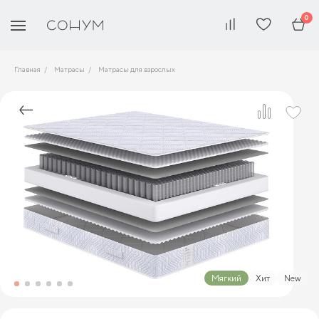
0
Главная
Матрасы
Матрасы для взрослых
Мягкий
Хит
New