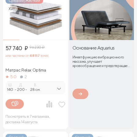
Средний/Жесткий
Хит
57 740
₽
96 230
₽
Основание Aquarius
или частями от
4 811
₽ в мес.
Имеет функцию вибрационного
массажа, улучшает
кровообращение и предотвращает
Матрас Relax Optima
затекание мышц
5.0
2
Ш.
Д.
В.
140
-
200
-
28 см.
Посмотреть в 7 магазинах,
доставка 14 августа