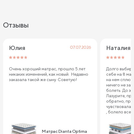
Отзывы
Юлия
Наталия 
07.07.2026
Очень хороший матрас, прошло 5 лет
Долго выбира
никаких изменений, как новый. Недавно
себе на 8 мар
заказала такой же сыну. Советую!
на нем сплю.
ничего не зат
болеть. До эт
Лазурите, пр
обратно, про
чувствовала 
, болело все т
плечи. Реком
Сонум к поку
дня . Спасибо
Матрас Dianta Optima