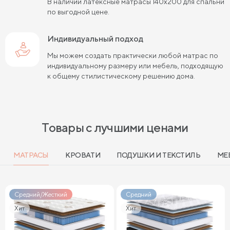
В наличии латексные матрасы 140х200 для спальни
по выгодной цене.
Пружинные матрасы 160х200 см
Мягкие матрасы 160х200
Индивидуальный подход
Мы можем создать практически любой матрас по
Пружинные матрасы 180х200 см
Матрасы в скрутке
индивидуальному размеру или мебель, подходящую
к общему стилистическому решению дома.
Пружинные матрасы 200х200 см
Матрасы средней жесткости 200 на 200
Пружинные матрасы средней жесткости
Товары с лучшими ценами
Мягкие пружинные матрасы
МАТРАСЫ
КРОВАТИ
ПОДУШКИ И ТЕКСТИЛЬ
МЕ
Жесткие матрасы 120х200 см
Мягкие двуспальные матрасы
Средний/Жесткий
Средний
Жесткие матрасы шириной 160 см
Хит
Хит
Матрасы средней жесткости 140х200