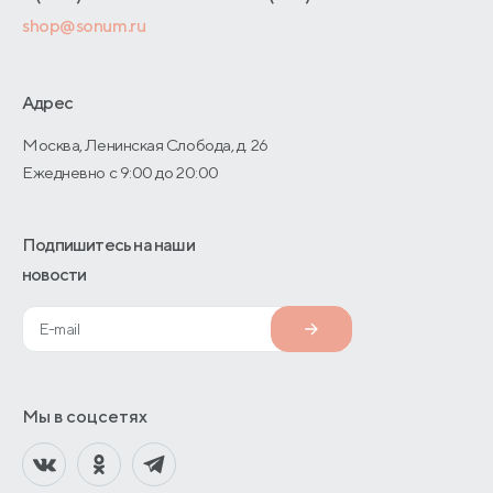
Оптовые продажи
shop@sonum.ru
Договор-оферты
Дизайнерам интерьеров
О производстве
Адрес
Москва, Ленинская Слобода, д. 26
Ежедневно с 9:00 до 20:00
Подпишитесь на наши
новости
Мы в соцсетях