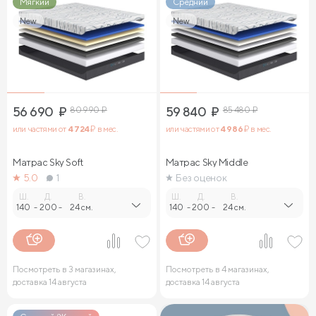
Мягкий
Средний
New
New
56 690
₽
80 990
₽
59 840
₽
85 480
₽
или частями от
4 724
₽ в мес.
или частями от
4 986
₽ в мес.
Матрас Sky Soft
Матрас Sky Middle
5.0
1
Без оценок
Ш.
Д.
В.
Ш.
Д.
В.
140
-
200
-
24 см.
140
-
200
-
24 см.
Посмотреть в 3 магазинах,
Посмотреть в 4 магазинах,
доставка 14 августа
доставка 14 августа