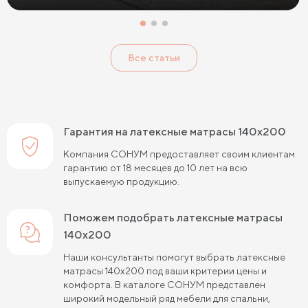
Жесткие беспружинные матрасы
Жесткие пружинные матрасы
Односпальные матрасы
Все статьи
Двуспальные матрасы
Матрасы для кроватей
Матрасы для кроватей трансформеров
Тонкие мягкие матрасы
Тонкие жесткие матрасы
Гарантия на латексные матрасы 140х200
Односпальные матрасы 80х190
Матрасы 200x200 см
Компания СОНУМ предоставляет своим клиентам
гарантию от 18 месяцев до 10 лет на всю
Жесткие матрасы 160х200
выпускаемую продукцию.
Односпальные матрасы 90х200
Поможем подобрать латексные матрасы
Односпальные пружинные матрасы
140х200
Кокосовые пружинные матрасы
Наши консультанты помогут выбрать латексные
матрасы 140х200 под ваши критерии цены и
Пружинные матрасы 80 см
комфорта. В каталоге СОНУМ представлен
широкий модельный ряд мебели для спальни,