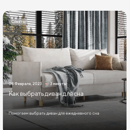
Матрасы 120х200 см
Матрасы 140х200 см
Матрасы 160x200 см
Матрасы 180х200 см
Советы
Матрасы 200 см шириной
Пружинные матрасы
Беспружинные матрасы
Мягкие матрасы
Матрасы средней жесткости
Жесткие матрасы
Тонкие матрасы
Матрасы с независимыми пружинами
Матрасы из латекса
Кокосовые матрасы
08 Февраля, 2023
3 минуты
Матрасы из латекса и кокоса
Как выбрать диван для сна
Матрасы с эффектом памяти
Высокие матрасы
Матрасы с 5 зонами жесткости
Помогаем выбрать диван для ежедневного сна
Матрасы с 7 зонами жесткости