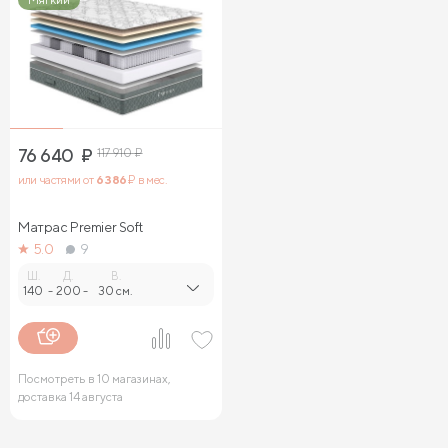
76 640
₽
117 910
₽
или частями от
6 386
₽ в мес.
Матрас Premier Soft
5.0
9
Ш.
Д.
В.
140
-
200
-
30 см.
Посмотреть в 10 магазинах,
доставка 14 августа