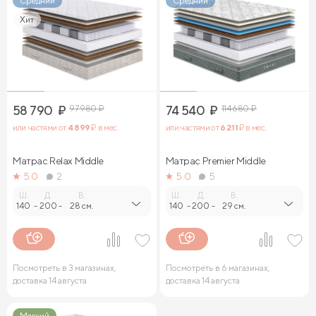
Средний
Средний
Хит
58 790
₽
97 980
₽
74 540
₽
114 680
₽
или частями от
4 899
₽ в мес.
или частями от
6 211
₽ в мес.
Матрас Relax Middle
Матрас Premier Middle
5.0
2
5.0
5
Ш.
Д.
В.
Ш.
Д.
В.
140
-
200
-
28 см.
140
-
200
-
29 см.
Посмотреть в 3 магазинах,
Посмотреть в 6 магазинах,
доставка 14 августа
доставка 14 августа
Мягкий