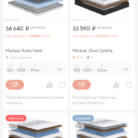
34 640
₽
46 190
₽
33 590
₽
51 680
₽
или частями от
2 886
₽ в мес.
или частями от
2 799
₽ в мес.
Матрас Astra Hard
Матрас Gros Optima
Без оценок
5.0
2
Ш.
Д.
В.
Ш.
Д.
В.
120
-
200
-
19 см.
120
-
200
-
23 см.
Посмотреть в 1 магазине, доставка
Посмотреть в 7 магазинах,
14 августа
доставка 14 августа
Жесткий
Средний
Хит
Хит