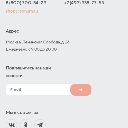
Адреса магазинов
8 (800) 700-34-29
+7 (499) 938-77-55
Оптовые продажи
shop@sonum.ru
Договор-оферты
Дизайнерам интерьеров
О производстве
Адрес
Москва, Ленинская Слобода, д. 26
Ежедневно с 9:00 до 20:00
Подпишитесь на наши
новости
Мы в соцсетях