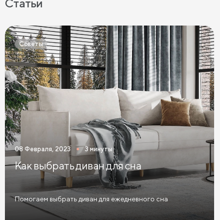
Статьи
Матрасы 120х200 см
Матрасы 140х200 см
Матрасы 160x200 см
Матрасы 180х200 см
Советы
Матрасы 200 см шириной
Пружинные матрасы
Беспружинные матрасы
Мягкие матрасы
Матрасы средней жесткости
Жесткие матрасы
Тонкие матрасы
Матрасы с независимыми пружинами
Матрасы из латекса
Кокосовые матрасы
08 Февраля, 2023
3 минуты
Матрасы из латекса и кокоса
Как выбрать диван для сна
Матрасы с эффектом памяти
Высокие матрасы
Матрасы с 5 зонами жесткости
Помогаем выбрать диван для ежедневного сна
Матрасы с 7 зонами жесткости