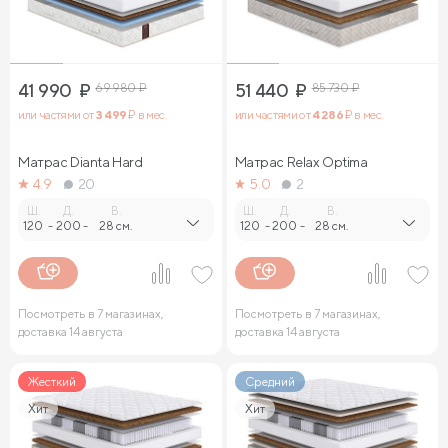
41 990
₽
69 980
₽
51 440
₽
85 730
₽
или частями от
3 499
₽ в мес.
или частями от
4 286
₽ в мес.
Матрас Dianta Hard
Матрас Relax Optima
4.9
20
5.0
2
Ш.
Д.
В.
Ш.
Д.
В.
120
-
200
-
28 см.
120
-
200
-
28 см.
Посмотреть в 7 магазинах,
Посмотреть в 7 магазинах,
доставка 14 августа
доставка 14 августа
Жесткий
Средний
Хит
Хит