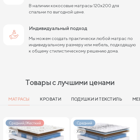
Матрасы средней жесткости 160х200
В наличии кокосовые матрасы 120х200 для
спальни по выгодной цене.
Пружинные матрасы 160х200 см
Мягкие матрасы 160х200
Индивидуальный подход
Мы можем создать практически любой матрас по
Пружинные матрасы 180х200 см
Матрасы в скрутке
индивидуальному размеру или мебель, подходящую
к общему стилистическому решению дома.
Пружинные матрасы 200х200 см
Матрасы средней жесткости 200 на 200
Пружинные матрасы средней жесткости
Товары с лучшими ценами
Мягкие пружинные матрасы
МАТРАСЫ
КРОВАТИ
ПОДУШКИ И ТЕКСТИЛЬ
МЕ
Жесткие матрасы 120х200 см
Мягкие двуспальные матрасы
Средний/Жесткий
Средний
Жесткие матрасы шириной 160 см
Хит
Хит