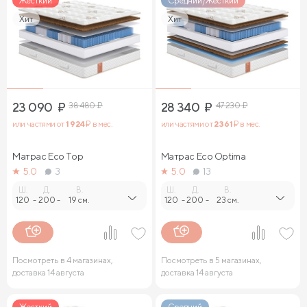
Жесткий
Средний/Жесткий
Хит
Хит
23 090
₽
38 480
₽
28 340
₽
47 230
₽
или частями от
1 924
₽ в мес.
или частями от
2 361
₽ в мес.
Матрас Eco Top
Матрас Eco Optima
5.0
3
5.0
13
Ш.
Д.
В.
Ш.
Д.
В.
120
-
200
-
19 см.
120
-
200
-
23 см.
Посмотреть в 4 магазинах,
Посмотреть в 5 магазинах,
доставка 14 августа
доставка 14 августа
Жесткий
Средний