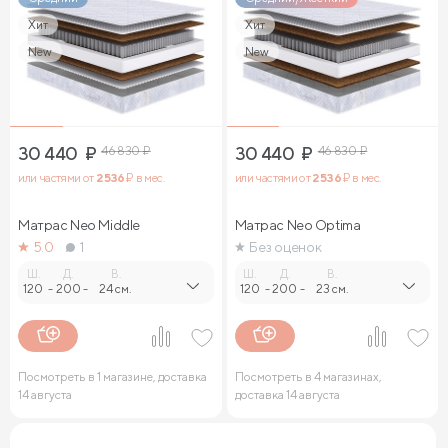
Хит
Хит
New
New
30 440
₽
46 830
₽
30 440
₽
46 830
₽
или частями от
2 536
₽ в мес.
или частями от
2 536
₽ в мес.
Матрас Neo Middle
Матрас Neo Optima
5.0
1
Без оценок
Ш.
Д.
В.
Ш.
Д.
В.
120
-
200
-
24 см.
120
-
200
-
23 см.
Посмотреть в 1 магазине, доставка
Посмотреть в 4 магазинах,
14 августа
доставка 14 августа