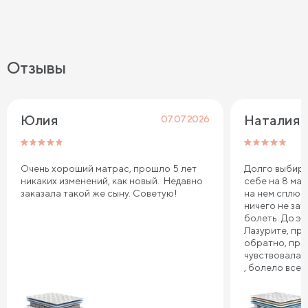
Отзывы
Юлия
Наталия 
07.07.2026
Очень хороший матрас, прошло 5 лет
Долго выбира
никаких изменений, как новый. Недавно
себе на 8 мар
заказала такой же сыну. Советую!
на нем сплю.
ничего не зат
болеть. До эт
Лазурите, пр
обратно, про
чувствовала 
, болело все т
плечи. Реком
Сонум к поку
дня . Спасибо