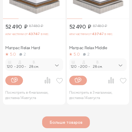
52 490
₽
87 480
₽
52 490
₽
87 480
₽
или частями от
4 374
₽ в мес.
или частями от
4 374
₽ в мес.
Матрас Relax Нard
Матрас Relax Middle
5.0
2
5.0
2
Ш.
Д.
В.
Ш.
Д.
В.
120
-
200
-
28 см.
120
-
200
-
28 см.
Посмотреть в 4 магазинах,
Посмотреть в 3 магазинах,
доставка 14 августа
доставка 14 августа
Больше товаров