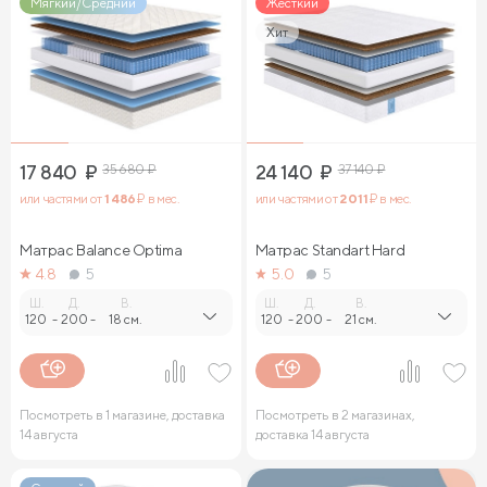
Мягкий/Средний
Жесткий
Хит
17 840
₽
35 680
₽
24 140
₽
37 140
₽
или частями от
1 486
₽ в мес.
или частями от
2 011
₽ в мес.
Матрас Balance Optima
Матрас Standart Hard
4.8
5
5.0
5
Ш.
Д.
В.
Ш.
Д.
В.
120
-
200
-
18 см.
120
-
200
-
21 см.
Посмотреть в 1 магазине, доставка
Посмотреть в 2 магазинах,
14 августа
доставка 14 августа