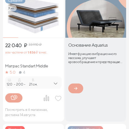
Средний
Хит
22 040
₽
33 910
₽
Основание Aquarius
или частями от
1 836
₽ в мес.
Имеет функцию вибрационного
массажа, улучшает
кровообращение и предотвращает
Матрас Standart Middle
затекание мышц
5.0
4
Ш.
Д.
В.
120
-
200
-
21 см.
Посмотреть в 6 магазинах,
доставка 14 августа