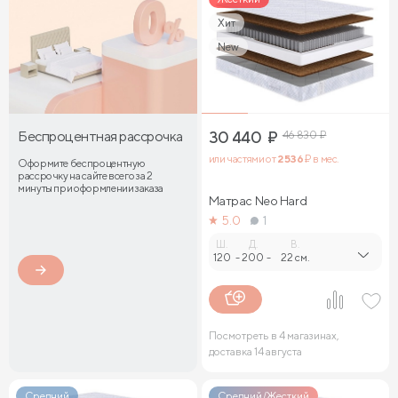
Хит
New
Беспроцентная рассрочка
30 440
₽
46 830
₽
или частями от
2 536
₽ в мес.
Оформите беспроцентную
рассрочку на сайте всего за 2
минуты при оформлении заказа
Матрас Neo Hard
5.0
1
Ш.
Д.
В.
120
-
200
-
22 см.
Посмотреть в 4 магазинах,
доставка 14 августа
Средний
Средний/Жесткий