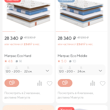
Хит
Хит
28 340
₽
47 230
₽
28 340
₽
47 230
₽
или частями от
2 361
₽ в мес.
или частями от
2 361
₽ в мес.
Матрас Eco Hard
Матрас Eco Middle
4.8
14
5.0
10
Ш.
Д.
В.
Ш.
Д.
В.
120
-
200
-
22 см.
120
-
200
-
24 см.
Посмотреть в 2 магазинах,
Посмотреть в 4 магазинах,
доставка 14 августа
доставка 14 августа
Жесткий