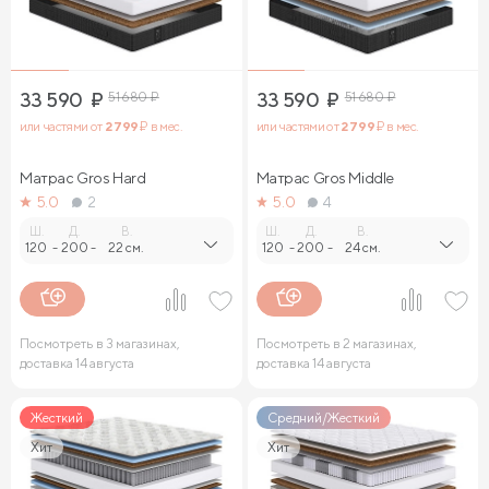
33 590
₽
51 680
₽
33 590
₽
51 680
₽
или частями от
2 799
₽ в мес.
или частями от
2 799
₽ в мес.
Матрас Gros Hard
Матрас Gros Middle
5.0
2
5.0
4
Ш.
Д.
В.
Ш.
Д.
В.
120
-
200
-
22 см.
120
-
200
-
24 см.
Посмотреть в 3 магазинах,
Посмотреть в 2 магазинах,
доставка 14 августа
доставка 14 августа
Жесткий
Средний/Жесткий
Хит
Хит