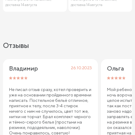
доставка 14 августа
доставка 14 августа
Отзывы
Владимир 
Ольга
26.10.2023
Не писал отзыв сразу, хотел проверить и
Мой ребенок 
уже на основании пройденного времени
ночь ворочае
написать. Постельное бельё отличное,
целое испыта
приятное к телу, после 3-4 стирок
так как пост
ничего с ним не случилось, цвет тот же,
заново надо 
нитки не торчат. Брал комплект черного
заправлять ее
и тёмно-серого белья (простыни на
на резинке в 
резинке, пододеяльник, наволочки).
он оказался т
Очень понравилось, советую!
приятная на 