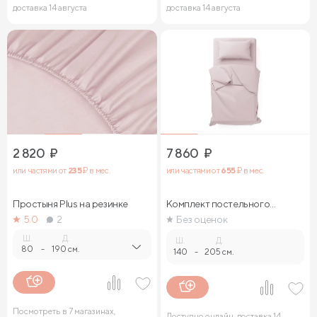
доставка 14 августа
доставка 14 августа
2 820
₽
7 860
₽
или частями от
235
₽ в мес.
или частями от
655
₽ в мес.
Простыня Plus на резинке
Комплект постельного
белья
5.0
2
Без оценок
Ш.
Д.
Ш.
Д.
80
-
190 см.
140
-
205 см.
Посмотреть в 7 магазинах,
Доступно онлайн, доставка 14