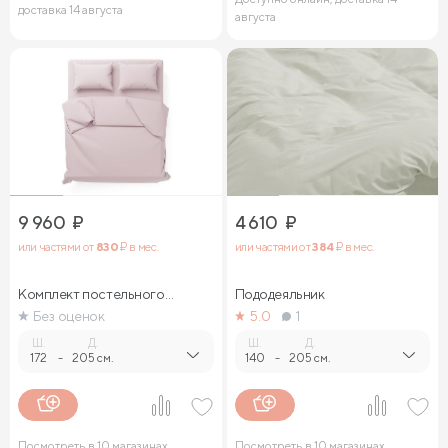
доставка 14 августа
августа
9 960
₽
4 610
₽
или частями от
830
₽ в мес.
или частями от
384
₽ в мес.
Комплект постельного
Пододеяльник
белья
Без оценок
5.0
1
Ш.
Д.
Ш.
Д.
172
-
205 см.
140
-
205 см.
Посмотреть в 10 магазинах,
Посмотреть в 10 магазинах,