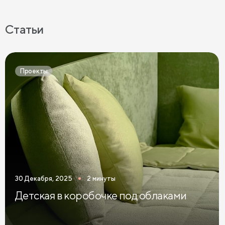
Розовое постельное бельё
Бежевое постельное бельё
Белое постельное бельё
Статьи
Серое постельное бельё
Постельное бельё графит
Простыни на высокие матрасы
Проекты
30 Декабря, 2025
2 минуты
Детская в коробочке под облаками