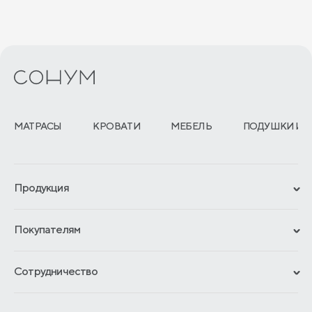
МАТРАСЫ
КРОВАТИ
МЕБЕЛЬ
ПОДУШКИ И 
Продукция
Сертификаты
Покупателям
Гарантии
Рассрочка и кредит
Материалы и технологии
Сотрудничество
Обмен и возврат
Сроки изготовления
Франчайзинг
Доставка и оплата
Блог