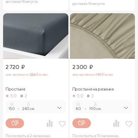
доставка 14 августа
доставка 14 августа
2 720
₽
2 300
₽
или частями от
226
₽ в мес.
или частями от
191
₽ в мес.
Простыня
Простыня на резинке
5.0
2
5.0
3
Ш.
Д.
Ш.
Д.
150
-
240 см.
80
-
190 см.
Посмотреть в 2 магазинах,
Посмотреть в 10 магазинах,