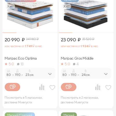
Хит
Хит
20 990
₽
34 980
₽
23 090
₽
35 520
₽
или частями от
1 749
₽ в мес.
или частями от
1 924
₽ в мес.
Матрас Eco Optima
Матрас Gros Middle
5.0
13
5.0
4
Ш.
Д.
В.
Ш.
Д.
В.
80
-
190
-
23 см.
80
-
190
-
24 см.
Посмотреть в 5 магазинах,
Посмотреть в 2 магазинах,
доставка 14 августа
доставка 14 августа
Мягкий/Средний
Мягкий