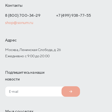
Отельерам
Контакты
Как оформить заказ
Отзывы покупателей
Интернет-магазинам
Адреса магазинов
8 (800) 700-34-29
+7 (499) 938-77-55
Оптовые продажи
shop@sonum.ru
Договор-оферты
Дизайнерам интерьеров
О производстве
Адрес
Москва, Ленинская Слобода, д. 26
Ежедневно с 9:00 до 20:00
Подпишитесь на наши
новости
Мы в соцсетях