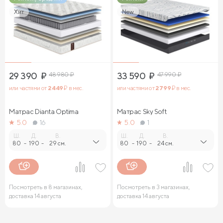
Хит
New
29 390
₽
48 980
₽
33 590
₽
47 990
₽
или частями от
2 449
₽ в мес.
или частями от
2 799
₽ в мес.
Матрас Dianta Optima
Матрас Sky Soft
5.0
16
5.0
1
Ш.
Д.
В.
Ш.
Д.
В.
80
-
190
-
29 см.
80
-
190
-
24 см.
Посмотреть в 8 магазинах,
Посмотреть в 3 магазинах,
доставка 14 августа
доставка 14 августа