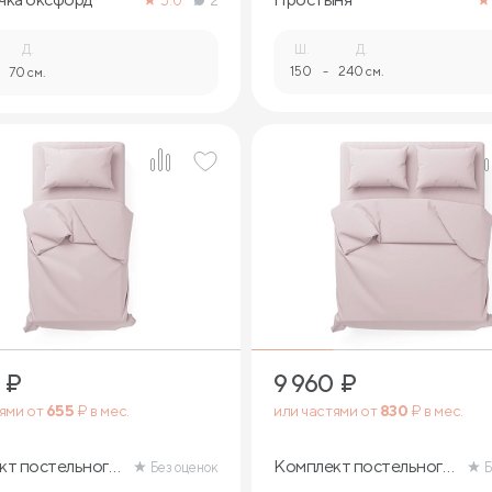
5.0
2
Д.
Ш.
Д.
150
-
240 см.
70 см.
₽
9 960
₽
тями от
655
₽ в мес.
или частями от
830
₽ в мес.
кт постельного
Комплект постельного
Без оценок
Б
белья