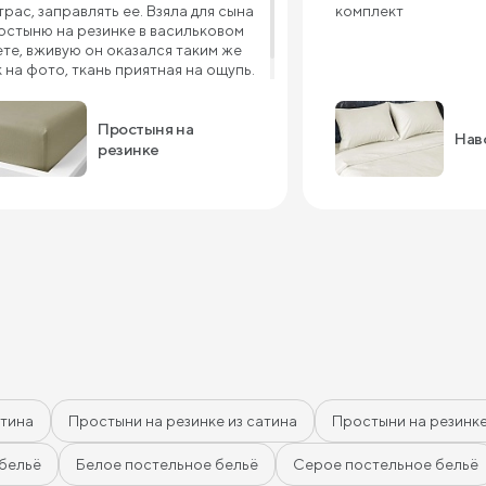
трас, заправлять ее. Взяла для сына
комплект
остыню на резинке в васильковом
ете, вживую он оказался таким же
к на фото, ткань приятная на ощупь.
 с ребенком довольны, спасибо!
Простыня на
Нав
резинке
атина
Простыни на резинке из сатина
Простыни на резинк
бельё
Белое постельное бельё
Серое постельное бельё