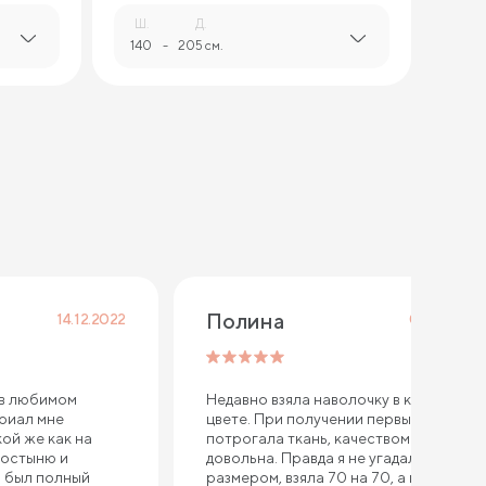
Ш.
Д.
140
-
205 см.
Полина
14.12.2022
04.12.2022
 в любимом
Недавно взяла наволочку в кремовом
ериал мне
цвете. При получении первым делом
кой же как на
потрогала ткань, качеством осталась
ростыню и
довольна. Правда я не угадала с
ы был полный
размером, взяла 70 на 70, а надо