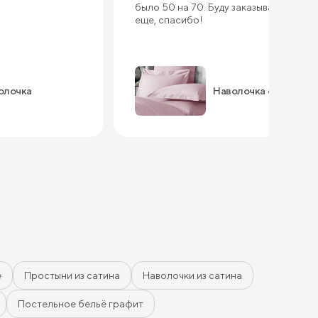
было 50 на 70. Буду заказывать у вас
еще, спасибо!
олочка
Наволочка оксфорд
е
Простыни из сатина
Наволочки из сатина
Постельное бельё графит