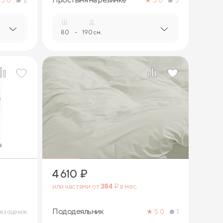
5.0
2
5.0
3
Ш.
Д.
80
-
190 см.
4 610
₽
или частями от
384
₽ в мес.
Пододеяльник
ез оценок
5.0
1