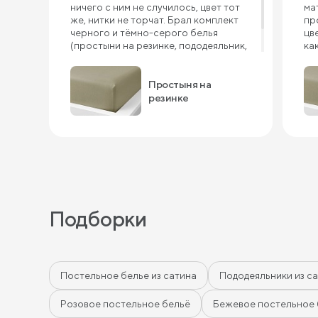
ничего с ним не случилось, цвет тот
ма
же, нитки не торчат. Брал комплект
пр
черного и тёмно-серого белья
цв
(простыни на резинке, пододеяльник,
ка
наволочки). Очень понравилось,
Мы
советую!
Простыня на
резинке
Подборки
Постельное белье из сатина
Пододеяльники из с
Розовое постельное бельё
Бежевое постельное 