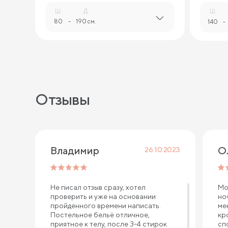
Ш.
Д.
Ш.
80
-
190 см.
140
-
Отзывы
Владимир 
О
26.10.2023
Не писал отзыв сразу, хотел
Мо
проверить и уже на основании
но
пройденного времени написать.
ме
Постельное бельё отличное,
кр
приятное к телу, после 3-4 стирок
сп