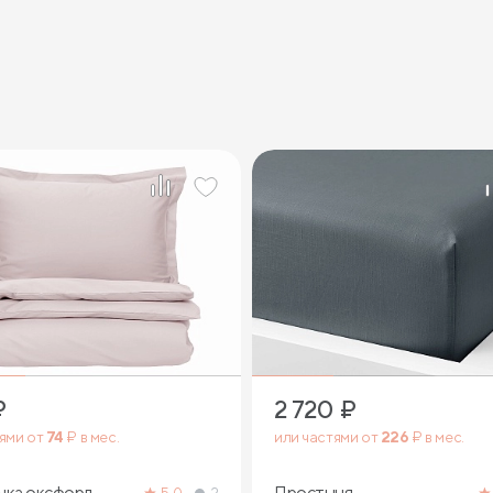
₽
2 720
₽
тями от
74
₽ в мес.
или частями от
226
₽ в мес.
чка оксфорд
Простыня