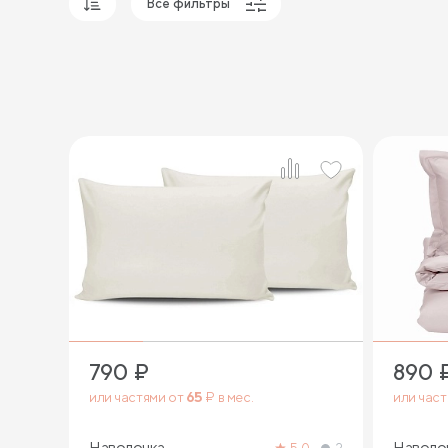
Все фильтры
Популярные
Сначала дешевые
Сначала дорогие
790
₽
890
или частями от
65
₽ в мес.
или час
Наволочка
Наволо