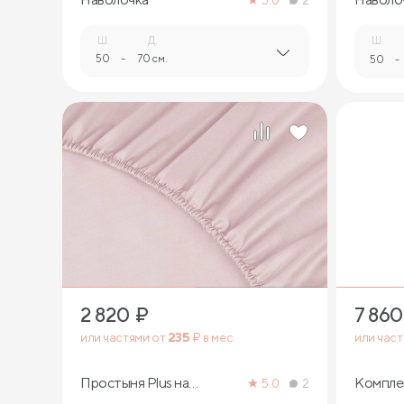
5.0
2
Ш.
Д.
Ш.
50
-
70 см.
50
-
2 820
₽
7 860
или частями от
235
₽ в мес.
или час
Простыня Plus на
Компле
5.0
2
резинке
белья