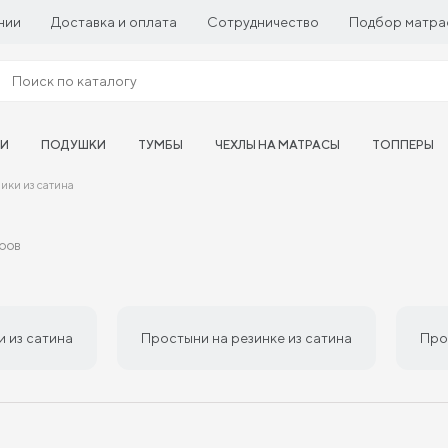
нии
Доставка и оплата
Сотрудничество
Подбор матра
ТИ
ПОДУШКИ
ТУМБЫ
ЧЕХЛЫ НА МАТРАСЫ
ТОППЕРЫ
ики из сатина
аров
 из сатина
Простыни на резинке из сатина
Про