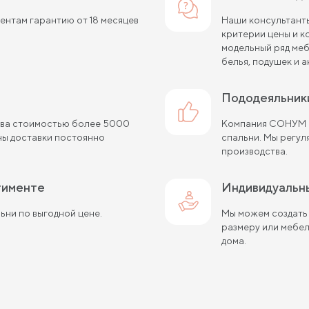
нтам гарантию от 18 месяцев
Наши консультанты
критерии цены и 
модельный ряд меб
белья, подушек и а
пододеяльник
сква стоимостью более 5000
Компания СОНУМ с
ны доставки постоянно
спальни. Мы регу
производства.
ртименте
Индивидуальн
ьни по выгодной цене.
Мы можем создать
размеру или мебе
дома.