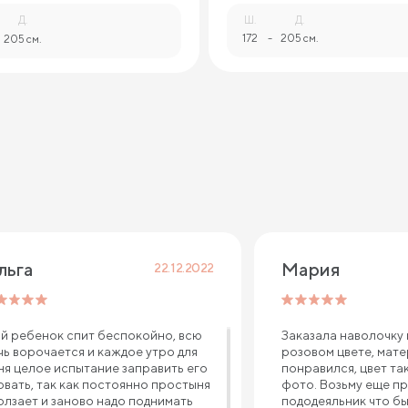
Д.
Ш.
Д.
172
-
205 см.
205 см.
льга
Мария
22.12.2022
й ребенок спит беспокойно, всю
Заказала наволочку
чь ворочается и каждое утро для
розовом цвете, мат
ня целое испытание заправить его
понравился, цвет та
овать, так как постоянно простыня
фото. Возьму еще п
олзает и заново надо поднимать
пододеяльник что б