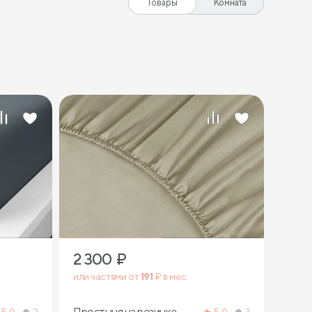
Товары
Комната
2 300
₽
или частями от
191
₽ в мес.
Простыня на резинке