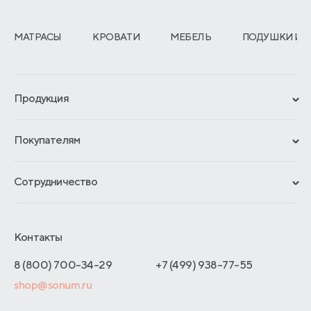
МАТРАСЫ
КРОВАТИ
МЕБЕЛЬ
ПОДУШКИ И 
Продукция
Сертификаты
Покупателям
Гарантии
Рассрочка и кредит
Материалы и технологии
Сотрудничество
Обмен и возврат
Сроки изготовления
Франчайзинг
Доставка и оплата
Блог
Отельерам
Контакты
Как оформить заказ
Отзывы покупателей
Интернет-магазинам
Адреса магазинов
8 (800) 700-34-29
+7 (499) 938-77-55
Оптовые продажи
shop@sonum.ru
Договор-оферты
Дизайнерам интерьеров