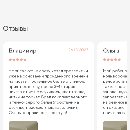
Отзывы
Владимир 
Ольга
26.10.2023
Не писал отзыв сразу, хотел проверить и
Мой ребенок 
уже на основании пройденного времени
ночь ворочае
написать. Постельное бельё отличное,
целое испыта
приятное к телу, после 3-4 стирок
так как пост
ничего с ним не случилось, цвет тот же,
заново надо 
нитки не торчат. Брал комплект черного
заправлять ее
и тёмно-серого белья (простыни на
на резинке в 
резинке, пододеяльник, наволочки).
он оказался т
Очень понравилось, советую!
приятная на 
довольны, сп