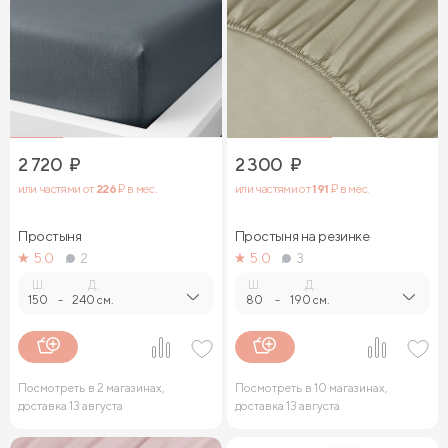
2 720
₽
2 300
₽
или частями от
226
₽ в мес.
или частями от
191
₽ в мес.
Простыня
Простыня на резинке
5.0
2
5.0
3
Ш.
Д.
Ш.
Д.
150
-
240 см.
80
-
190 см.
Посмотреть в 2 магазинах,
Посмотреть в 10 магазинах,
доставка 13 августа
доставка 13 августа