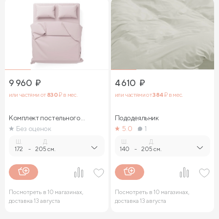
9 960
₽
4 610
₽
или частями от
830
₽ в мес.
или частями от
384
₽ в мес.
Комплект постельного
Пододеяльник
белья
Без оценок
5.0
1
Ш.
Д.
Ш.
Д.
172
-
205 см.
140
-
205 см.
Посмотреть в 10 магазинах,
Посмотреть в 10 магазинах,
доставка 13 августа
доставка 13 августа