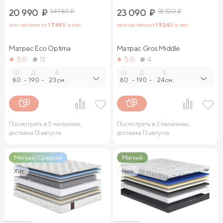
20 990
₽
34 980
₽
23 090
₽
35 520
₽
или частями от
1 749
₽ в мес.
или частями от
1 924
₽ в мес.
Матрас Eco Optima
Матрас Gros Middle
5.0
13
5.0
4
Ш.
Д.
В.
Ш.
Д.
В.
80
-
190
-
23 см.
80
-
190
-
24 см.
Посмотреть в 5 магазинах,
Посмотреть в 2 магазинах,
доставка 13 августа
доставка 13 августа
Мягкий/Средний
Мягкий
Хит
New