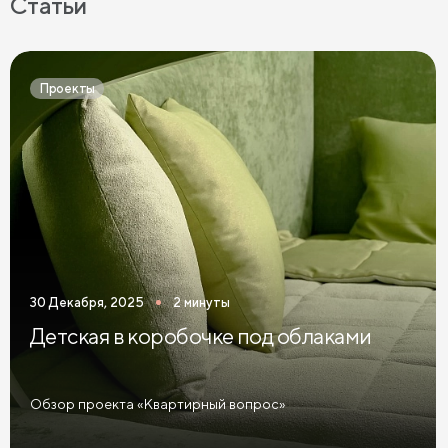
Статьи
Серое постельное бельё
Постельное бельё графит
Простыни на высокие матрасы
Проекты
30 Декабря, 2025
2 минуты
Детская в коробочке под облаками
Обзор проекта «Квартирный вопрос»