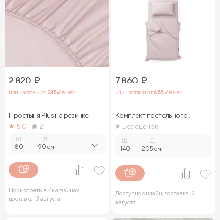
2 820
₽
7 860
₽
или частями от
235
₽ в мес.
или частями от
655
₽ в мес.
Простыня Plus на резинке
Комплект постельного
белья
5.0
2
Без оценок
Ш.
Д.
Ш.
Д.
80
-
190 см.
140
-
205 см.
Посмотреть в 7 магазинах,
Доступно онлайн, доставка 13
доставка 13 августа
августа