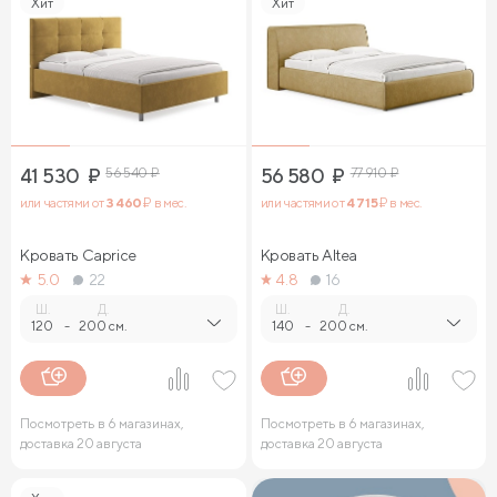
Хит
Хит
41 530
₽
56 540
₽
56 580
₽
77 910
₽
или частями от
3 460
₽ в мес.
или частями от
4 715
₽ в мес.
Кровать Caprice
Кровать Altea
5.0
22
4.8
16
Ш.
Д.
Ш.
Д.
120
-
200 см.
140
-
200 см.
Посмотреть в 6 магазинах,
Посмотреть в 6 магазинах,
доставка 20 августа
доставка 20 августа