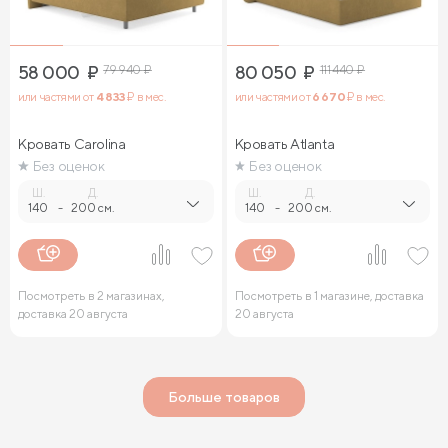
58 000
₽
79 940
₽
80 050
₽
111 440
₽
или частями от
4 833
₽ в мес.
или частями от
6 670
₽ в мес.
Кровать Carolina
Кровать Atlanta
Без оценок
Без оценок
Ш.
Д.
Ш.
Д.
140
-
200 см.
140
-
200 см.
Посмотреть в 2 магазинах,
Посмотреть в 1 магазине, доставка
доставка 20 августа
20 августа
Больше товаров