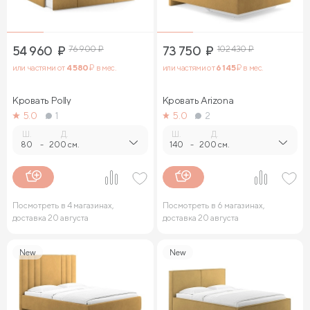
54 960
₽
76 900
₽
73 750
₽
102 430
₽
или частями от
4 580
₽ в мес.
или частями от
6 145
₽ в мес.
Кровать Polly
Кровать Arizona
5.0
1
5.0
2
Ш.
Д.
Ш.
Д.
80
-
200 см.
140
-
200 см.
Посмотреть в 4 магазинах,
Посмотреть в 6 магазинах,
доставка 20 августа
доставка 20 августа
New
New