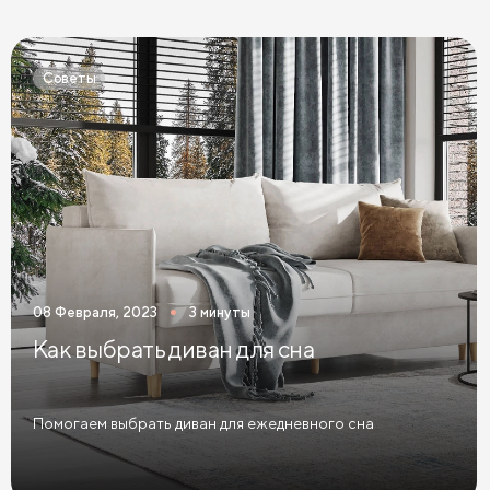
Кровати Экокожа
Кровати 90 х 200 с ящиками
Кровати 120 х 200 с ящиками
Советы
Кровати 140 х 200 с ящиками
Кровати 160 х 200 с ящиками
Кровати 180 х 200 с ящиками
Кровати 200 х 200 с ящиками
Кровати мятного цвета
Кровати тёмного цвета
Кровати горчичного цвета
08 Февраля, 2023
3 минуты
Кровати бирюзового цвета
Как выбрать диван для сна
Кровати в современном стиле
Кровати в стиле лофт
Кровати в скандинавском стиле
Помогаем выбрать диван для ежедневного сна
Кровати в классическом стиле
Кровати без изголовья