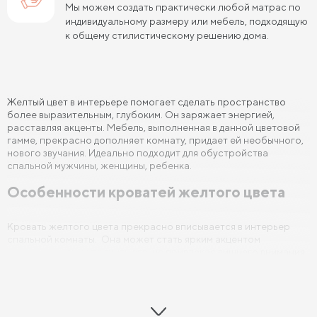
Мы можем создать практически любой матрас по
индивидуальному размеру или мебель, подходящую
Кровати 140х190 см
Кровати 160х190 см
к общему стилистическому решению дома.
Кровати 180х190 см
Кровати 200х190 см
Кровати 80х200 см
Кровати 90х200 см
Желтый цвет в интерьере помогает сделать пространство
Кровати 120х200 см
Кровати 140х200 см
более выразительным, глубоким. Он заряжает энергией,
расставляя акценты. Мебель, выполненная в данной цветовой
Кровати 160х200 см (Евро размер)
гамме, прекрасно дополняет комнату, придает ей необычного,
нового звучания. Идеально подходит для обустройства
Кровати 180х200 см
Кровати 200х200 см (Кинг Сайз)
спальной мужчины, женщины, ребенка.
Особенности кроватей желтого цвета
Кровати с подъемным механизмом
Кровати для взрослых
Кровати с ящиками
Кровать желтого цвета прекрасно вписывается в интерьер
спальной комнаты. Она может стать ярким акцентом
Кровати 160 х 200 с подъемным механизмом и ящиками
интерьера или дополнить его, не привлекая лишнего внимания.
В зависимости от того, какой оттенок вы подберете (яркий или
Кровати 140 х 200 с подъемным механизмом и ящиками
нежный, постельный) вы сможете обыграть спальную комнату
так, как вам необходимо.
Желтый цвет придает помещению свежести и легкости.