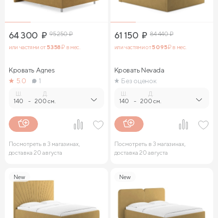
64 300
₽
95 250
₽
61 150
₽
84 440
₽
или частями от
5 358
₽ в мес.
или частями от
5 095
₽ в мес.
Кровать Agnes
Кровать Nevada
5.0
1
Без оценок
Ш.
Д.
Ш.
Д.
140
-
200 см.
140
-
200 см.
Посмотреть в 3 магазинах,
Посмотреть в 3 магазинах,
доставка 20 августа
доставка 20 августа
New
New