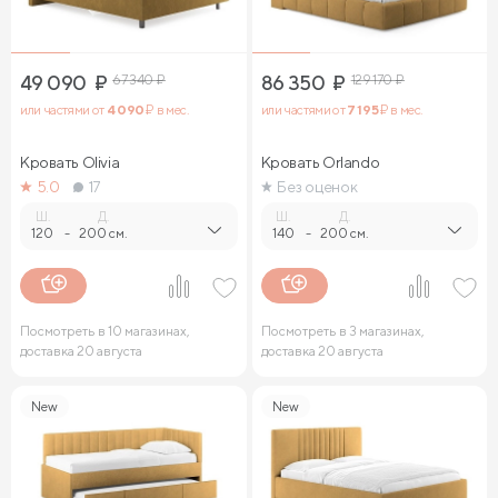
49 090
₽
67 340
₽
86 350
₽
129 170
₽
или частями от
4 090
₽ в мес.
или частями от
7 195
₽ в мес.
Кровать Olivia
Кровать Orlando
5.0
17
Без оценок
Ш.
Д.
Ш.
Д.
120
-
200 см.
140
-
200 см.
Посмотреть в 10 магазинах,
Посмотреть в 3 магазинах,
доставка 20 августа
доставка 20 августа
New
New