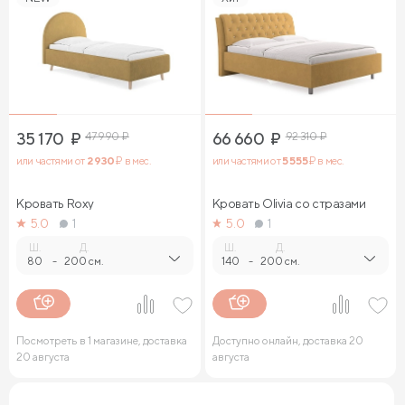
35 170
₽
47 990
₽
66 660
₽
92 310
₽
или частями от
2 930
₽ в мес.
или частями от
5 555
₽ в мес.
Кровать Roxy
Кровать Olivia со стразами
5.0
1
5.0
1
Ш.
Д.
Ш.
Д.
80
-
200 см.
140
-
200 см.
Посмотреть в 1 магазине, доставка
Доступно онлайн, доставка 20
20 августа
августа