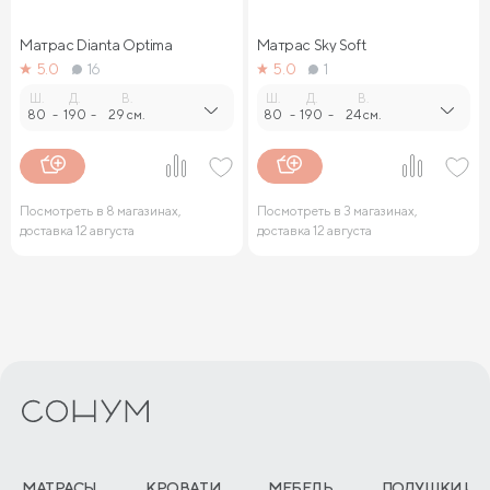
Матрас Dianta Optima
Матрас Sky Soft
5.0
16
5.0
1
Ш.
Д.
В.
Ш.
Д.
В.
80
-
190
-
29 см.
80
-
190
-
24 см.
Посмотреть в 8 магазинах,
Посмотреть в 3 магазинах,
доставка 12 августа
доставка 12 августа
МАТРАСЫ
КРОВАТИ
МЕБЕЛЬ
ПОДУШКИ И 