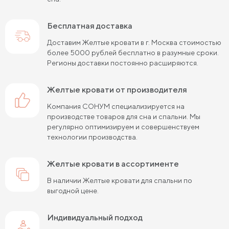
Кровати шириной 80 см (Узкие)
Бесплатная доставка
Кровати шириной 90 см
Кровати шириной 120 см
Доставим Желтые кровати в г. Москва стоимостью
более 5000 рублей бесплатно в разумные сроки.
Кровати шириной 140 см
Кровати шириной 160 см
Регионы доставки постоянно расширяются.
Кровати шириной 180 см
Кровати шириной 200 см
Желтые кровати от производителя
Высокие кровати
Низкие кровати
Компания СОНУМ специализируется на
производстве товаров для сна и спальни. Мы
Кровати длиной 180 см
Кровати длиной 190 см
регулярно оптимизируем и совершенствуем
технологии производства.
Кровати длиной 200 см
Кровати 80х180 см (для маленькой комнаты)
Желтые кровати в ассортименте
В наличии Желтые кровати для спальни по
Кровати 90х180 см
Кровати 120х180 см
выгодной цене.
Большие кровати
Кровати 80х190 см
Индивидуальный подход
Кровати 90х190 см
Кровати 120х190 см