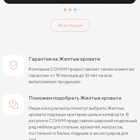
Кровати с низким изголовьем
Кровати с высоким изголовьем
Все статьи
Кровати с мягким изголовьем
Кровати светлых цветов
Кровати в стиле прованс
Кровати в стиле минимализм
Кровати в стиле хай-тек
Кровати семейные
Гарантия на Желтые кровати
Кровати белого цвета
Кровати голубого цвета
Компания СОНУМ предоставляет своим клиентам
гарантию от 18 месяцев до 10 лет на всю
Кровати цвета графит
Кровати желтого цвета
выпускаемую продукцию.
Кровати зеленого цвета
Кровати коричневого цвета
Поможем подобрать Желтые кровати
Кровати красного цвета
Кровати оранжевого цвета
Наши консультанты помогут выбрать Желтые
кровати под ваши критерии цены и комфорта. В
Кровати розового цвета
Кровати серого цвета
каталоге СОНУМ представлен широкий модельный
ряд мебели для спальни, кроватей, матрасов,
Кровати синего цвета
Кровати фиолетового цвета
постельного белья, подушек и аксессуаров для
сна.
Кровати черного цвета
Кровати бежевого цвета