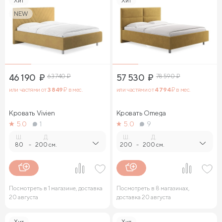
Хит
Хит
NEW
46 190
₽
63 740
₽
57 530
₽
78 590
₽
или частями от
3 849
₽ в мес.
или частями от
4 794
₽ в мес.
Кровать Vivien
Кровать Omega
5.0
1
5.0
9
Ш.
Д.
Ш.
Д.
80
-
200 см.
200
-
200 см.
Посмотреть в 1 магазине, доставка
Посмотреть в 8 магазинах,
20 августа
доставка 20 августа
Хит
Хит