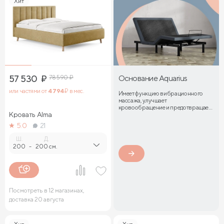
Хит
57 530
₽
78 590
₽
Основание Aquarius
или частями от
4 794
₽ в мес.
Имеет функцию вибрационного
массажа, улучшает
кровообращение и предотвращает
Кровать Alma
затекание мышц
5.0
21
Ш.
Д.
200
-
200 см.
Посмотреть в 12 магазинах,
доставка 20 августа