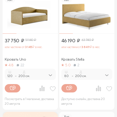
37 750
₽
51 140
₽
46 190
₽
63 740
₽
или частями от
3 145
₽ в мес.
или частями от
3 849
₽ в мес.
Кровать Uno
Кровать Stella
4.8
22
5.0
2
Ш.
Д.
Ш.
Д.
120
-
200 см.
80
-
200 см.
Посмотреть в 1 магазине, доставка
Доступно онлайн, доставка 20
20 августа
августа
Хит