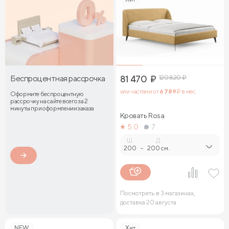
Беспроцентная рассрочка
81 470
₽
120 820
₽
или частями от
6 789
₽ в мес.
Оформите беспроцентную
рассрочку на сайте всего за 2
минуты при оформлении заказа
Кровать Rosa
5.0
7
Ш.
Д.
200
-
200 см.
Посмотреть в 3 магазинах,
доставка 20 августа
NEW
Хит