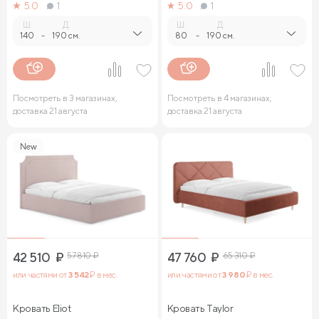
5.0
1
5.0
1
Ш.
Д.
Ш.
Д.
140
-
190 см.
80
-
190 см.
Посмотреть в 3 магазинах,
Посмотреть в 4 магазинах,
доставка 21 августа
доставка 21 августа
New
42 510
₽
57 810
₽
47 760
₽
65 310
₽
или частями от
3 542
₽ в мес.
или частями от
3 980
₽ в мес.
Кровать Eliot
Кровать Taylor