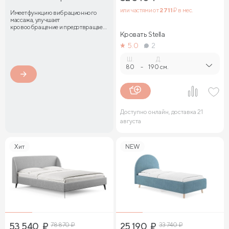
или частями от
2 711
₽ в мес.
Имеет функцию вибрационного
массажа, улучшает
кровообращение и предотвращает
затекание мышц
Кровать Stella
5.0
2
Ш.
Д.
80
-
190 см.
Доступно онлайн, доставка 21
августа
Хит
NEW
53 540
₽
78 870
₽
25 190
₽
33 740
₽