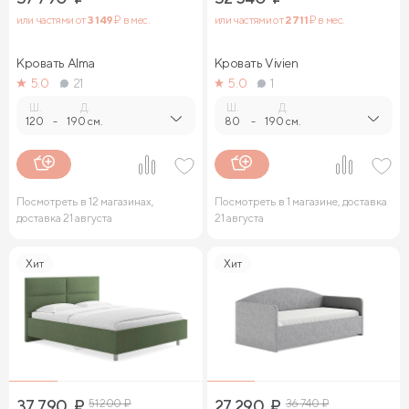
или частями от
3 149
₽ в мес.
или частями от
2 711
₽ в мес.
Кровать Alma
Кровать Vivien
5.0
21
5.0
1
Ш.
Д.
Ш.
Д.
120
-
190 см.
80
-
190 см.
Посмотреть в 12 магазинах,
Посмотреть в 1 магазине, доставка
доставка 21 августа
21 августа
Хит
Хит
37 790
₽
51 200
₽
27 290
₽
36 740
₽