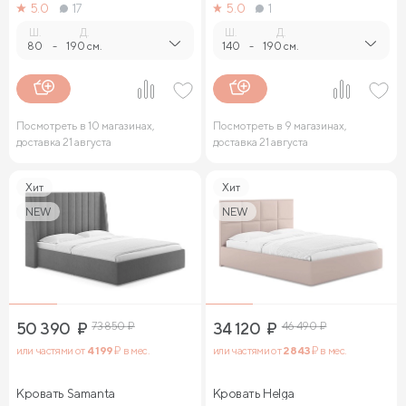
5.0
17
5.0
1
Ш.
Д.
Ш.
Д.
80
-
190 см.
140
-
190 см.
Посмотреть в 10 магазинах,
Посмотреть в 9 магазинах,
доставка 21 августа
доставка 21 августа
Хит
Хит
NEW
NEW
50 390
₽
73 850
₽
34 120
₽
46 490
₽
или частями от
4 199
₽ в мес.
или частями от
2 843
₽ в мес.
Кровать Samanta
Кровать Helga