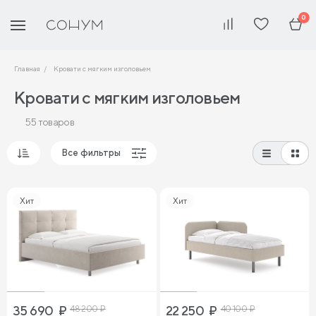
0
Главная
Кровати с мягким изголовьем
Кровати с мягким изголовьем
55 товаров
Все фильтры
Популярные
Хит
Хит
Сначала дешевые
Сначала дорогие
35 690
₽
48 200
₽
22 250
₽
40 100
₽