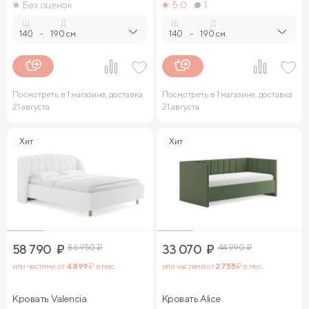
Без оценок
5.0
1
Ш.
Д.
Ш.
Д.
140
-
190 см.
140
-
190 см.
Посмотреть в 1 магазине, доставка
Посмотреть в 1 магазине, доставка
21 августа
21 августа
Хит
Хит
58 790
₽
86 950
₽
33 070
₽
44 990
₽
или частями от
4 899
₽ в мес.
или частями от
2 755
₽ в мес.
Кровать Valencia
Кровать Alice