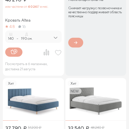
или частями от
4 024
₽ в мес.
Снимает нагрузку с позвоночника и
качественно поддерживает область
поясницы
Кровать Altea
4.8
16
Ш.
Д.
140
-
190 см.
Посмотреть в 6 магазинах,
доставка 21 августа
Хит
Хит
NEW
37 790
₽
51 200
₽
32 540
₽
44 240
₽