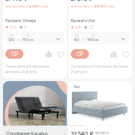
или частями от
3 149
₽ в мес.
или частями от
2 274
₽ в мес.
Кровать Omega
Кровать Uno
5.0
9
4.8
22
Ш.
Д.
Ш.
Д.
120
-
190 см.
80
-
180 см.
Посмотреть в 8 магазинах,
Посмотреть в 1 магазине, доставка
доставка 21 августа
21 августа
Хит
Основание Aquarius
32 540
₽
44 240
₽