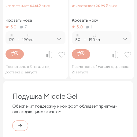
или частями от
4 461
₽ в мес.
или частями от
2 099
₽ в мес.
Кровать Rosa
Кровать Roxy
5.0
7
5.0
1
Ш.
Д.
Ш.
Д.
120
-
190 см.
80
-
190 см.
Посмотреть в 3 магазинах,
Посмотреть в 1 магазине, доставка
доставка 21 августа
21 августа
Подушка Middle Gel
Обеспечит поддержку и комфорт, обладает приятным
охлаждающим эффектом