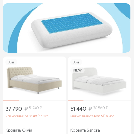
Хит
Хит
NEW
37 790
₽
51 740
₽
51 440
₽
70 560
₽
или частями от
3 149
₽ в мес.
или частями от
4 286
₽ в мес.
Кровать Olivia
Кровать Sandra