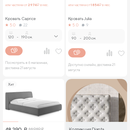
или частями от
2 974
₽ в мес.
или частями от
1 854
₽ в мес.
Кровать Caprice
Кровать Julia
5.0
22
5.0
9
Ш.
Д.
Ш.
Д.
120
-
190 см.
90
-
200 см.
Посмотреть в 6 магазинах,
Доступно онлайн, доставка 21
доставка 21 августа
августа
Хит
48 290
₽
66 060
₽
Коллекция Dianta