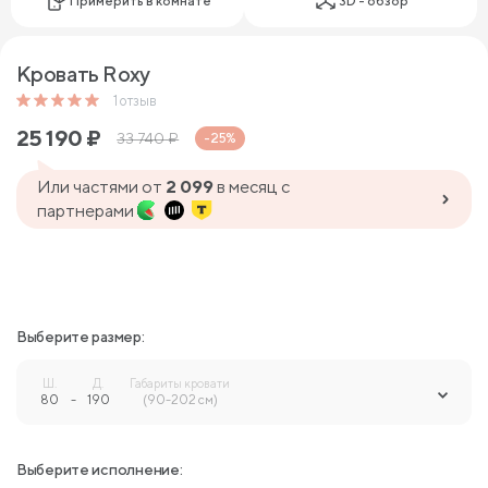
Примерить в комнате
3D - обзор
Кровать Roxy
1
отзыв
25 190
₽
33 740
₽
-25%
Или частями от
2 099
в месяц с
партнерами
Выберите размер:
Ш.
Д.
Габариты кровати
80
-
190
-
(90-202 см)
Выберите исполнение: