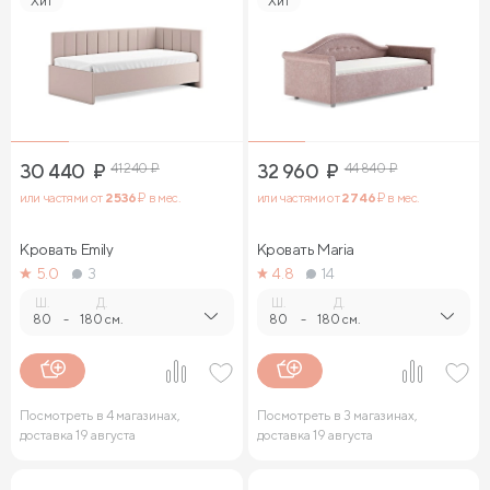
Хит
Хит
30 440
₽
41 240
₽
32 960
₽
44 840
₽
или частями от
2 536
₽ в мес.
или частями от
2 746
₽ в мес.
Кровать Emily
Кровать Maria
5.0
3
4.8
14
Ш.
Д.
Ш.
Д.
80
-
180 см.
80
-
180 см.
Посмотреть в 4 магазинах,
Посмотреть в 3 магазинах,
доставка 19 августа
доставка 19 августа