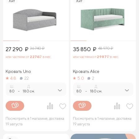
Хит
Хит
27 290
₽
36 740
₽
35 850
₽
48 970
₽
или частями от
2 274
₽ в мес.
или частями от
2 987
₽ в мес.
Кровать Uno
Кровать Alice
4.8
22
5.0
2
Ш.
Д.
Ш.
Д.
80
-
180 см.
80
-
180 см.
Посмотреть в 1 магазине, доставка
Посмотреть в 1 магазине, доставка
19 августа
19 августа