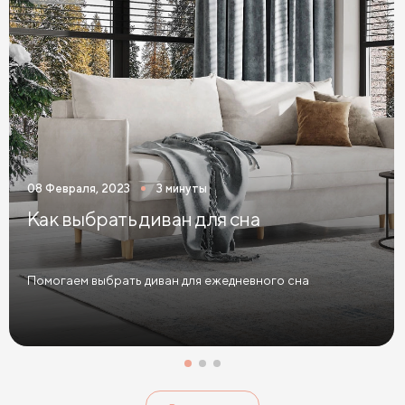
Кровати 140 х 200 с ящиками
Кровати 160 х 200 с ящиками
Кровати 180 х 200 с ящиками
Кровати 200 х 200 с ящиками
Кровати мятного цвета
Кровати тёмного цвета
Кровати горчичного цвета
08 Февраля, 2023
3 минуты
Кровати бирюзового цвета
Как выбрать диван для сна
Кровати в современном стиле
Кровати в стиле лофт
Кровати в скандинавском стиле
Помогаем выбрать диван для ежедневного сна
Кровати в классическом стиле
Кровати без изголовья
Кровати с низким изголовьем
Кровати с высоким изголовьем