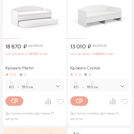
18 870
₽
26 950
₽
13 010
₽
18 590
₽
или частями от
1 572
₽ в мес.
или частями от
1 084
₽ в мес.
Кровать Martin
Кровать Crystal
5.0
3
5.0
4
Ш.
Д.
Ш.
Д.
80
-
180 см.
80
-
180 см.
Доступно онлайн, доставка 19
Доступно онлайн, доставка 19
августа
августа
Хит