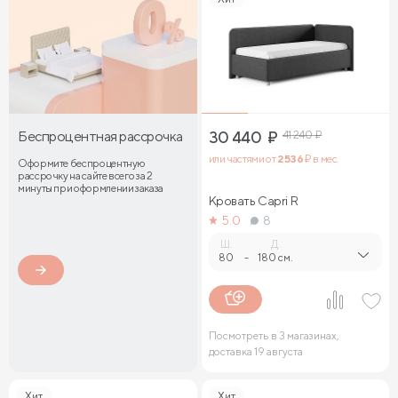
Беспроцентная рассрочка
30 440
₽
41 240
₽
или частями от
2 536
₽ в мес.
Оформите беспроцентную
рассрочку на сайте всего за 2
минуты при оформлении заказа
Кровать Capri R
5.0
8
Ш.
Д.
80
-
180 см.
Посмотреть в 3 магазинах,
доставка 19 августа
Хит
Хит