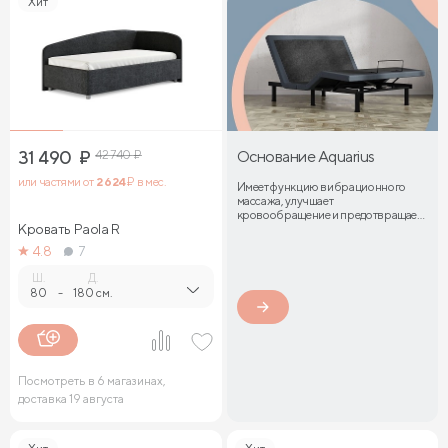
Хит
31 490
₽
42 740
₽
Основание Aquarius
или частями от
2 624
₽ в мес.
Имеет функцию вибрационного
массажа, улучшает
кровообращение и предотвращает
Кровать Paola R
затекание мышц
4.8
7
Ш.
Д.
80
-
180 см.
Посмотреть в 6 магазинах,
доставка 19 августа