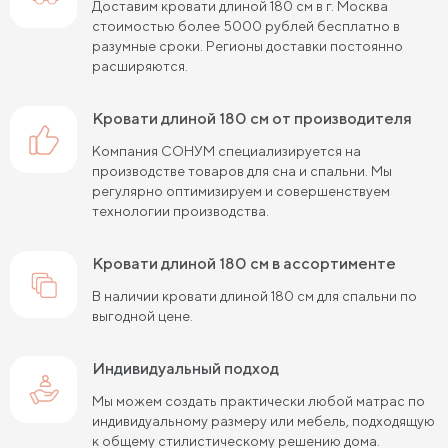
Кровати шириной 90 см
Кровати шириной 120 см
Доставим кровати длиной 180 см в г. Москва
стоимостью более 5000 рублей бесплатно в
Кровати шириной 140 см
Кровати шириной 160 см
разумные сроки. Регионы доставки постоянно
расширяются.
Кровати шириной 180 см
Кровати шириной 200 см
кровати длиной 180 см от производителя
Высокие кровати
Низкие кровати
Компания СОНУМ специализируется на
Кровати длиной 180 см
Кровати длиной 190 см
производстве товаров для сна и спальни. Мы
регулярно оптимизируем и совершенствуем
Кровати длиной 200 см
технологии производства.
Кровати 80х180 см (для маленькой комнаты)
кровати длиной 180 см в ассортименте
Кровати 90х180 см
Кровати 120х180 см
В наличии кровати длиной 180 см для спальни по
выгодной цене.
Большие кровати
Кровати 80х190 см
Кровати 90х190 см
Кровати 120х190 см
Индивидуальный подход
Мы можем создать практически любой матрас по
Кровати 140х190 см
Кровати 160х190 см
индивидуальному размеру или мебель, подходящую
к общему стилистическому решению дома.
Кровати 180х190 см
Кровати 200х190 см