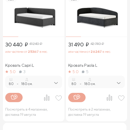
30 440
₽
41 240
₽
31 490
₽
42 740
₽
или частями от
2 536
₽ в мес.
или частями от
2 624
₽ в мес.
Кровать Capri L
Кровать Paola L
5.0
3
5.0
5
Ш.
Д.
Ш.
Д.
80
-
180 см.
80
-
180 см.
Посмотреть в 4 магазинах,
Посмотреть в 2 магазинах,
доставка 19 августа
доставка 19 августа