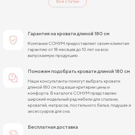
Все статьи
Кровати с мягким изголовьем
Кровати светлых цветов
Кровати в стиле прованс
Кровати в стиле минимализм
Кровати в стиле хай-тек
Кровати семейные
Гарантия на кровати длиной 180 см
Кровати белого цвета
Кровати голубого цвета
Компания СОНУМ предоставляет своим клиентам
гарантию от 18 месяцев до 10 лет на всю
Кровати цвета графит
Кровати желтого цвета
выпускаемую продукцию.
Кровати зеленого цвета
Кровати коричневого цвета
Поможем подобрать кровати длиной 180 см
Кровати красного цвета
Кровати оранжевого цвета
Наши консультанты помогут выбрать кровати
длиной 180 см под ваши критерии цены и
Кровати розового цвета
Кровати серого цвета
комфорта. В каталоге СОНУМ представлен
широкий модельный ряд мебели для спальни,
Кровати синего цвета
Кровати фиолетового цвета
кроватей, матрасов, постельного белья, подушек и
аксессуаров для сна.
Кровати черного цвета
Кровати бежевого цвета
Кровати шириной 80 см (Узкие)
Бесплатная доставка