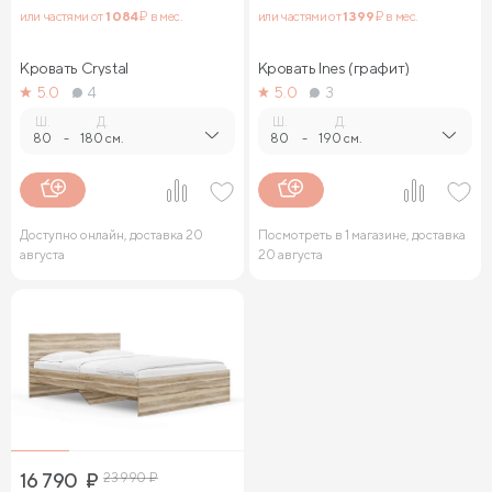
или частями от
1 084
₽ в мес.
или частями от
1 399
₽ в мес.
Кровать Crystal
Кровать Ines (графит)
5.0
4
5.0
3
Ш.
Д.
Ш.
Д.
80
-
180 см.
80
-
190 см.
Доступно онлайн, доставка 20
Посмотреть в 1 магазине, доставка
августа
20 августа
16 790
₽
23 990
₽