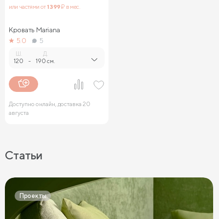
или частями от
1 399
₽ в мес.
Кровать Mariana
5.0
5
Ш.
Д.
120
-
190 см.
Доступно онлайн, доставка 20
августа
Статьи
Проекты