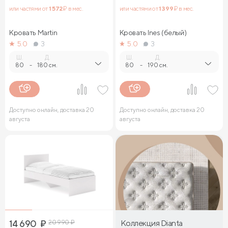
или частями от
1 572
₽ в мес.
или частями от
1 399
₽ в мес.
Кровать Martin
Кровать Ines (белый)
5.0
3
5.0
3
Ш.
Д.
Ш.
Д.
80
-
180 см.
80
-
190 см.
Доступно онлайн, доставка 20
Доступно онлайн, доставка 20
августа
августа
14 690
₽
20 990
₽
Коллекция Dianta