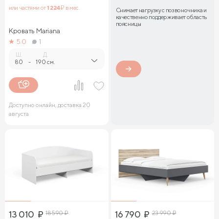
или частями от
1 224
₽ в мес.
Снимает нагрузку с позвоночника и
качественно поддерживает область
поясницы
Кровать Mariana
5.0
1
Ш.
Д.
80
-
190 см.
Доступно онлайн, доставка 20
августа
13 010
₽
18 590
₽
16 790
₽
23 990
₽