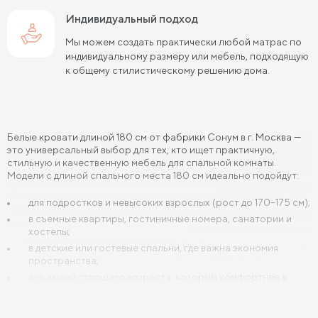
Кровати 180х190 см
Индивидуальный подход
Кровати 200х190 см
Мы можем создать практически любой матрас по
Кровати 80х200 см
Кровати 90х200 см
индивидуальному размеру или мебель, подходящую
к общему стилистическому решению дома.
Кровати 120х200 см
Кровати 140х200 см
Кровати 160х200 см (Евро размер)
Кровати 180х200 см
Кровати 200х200 см (Кинг Сайз)
Белые кровати длиной 180 см от фабрики Сонум в г. Москва —
это универсальный выбор для тех, кто ищет практичную,
Кровати с подъемным механизмом
стильную и качественную мебель для спальной комнаты.
Модели с длиной спального места 180 см идеально подойдут:
Кровати для взрослых
Кровати с ящиками
для подростков и невысоких взрослых (рост до 170–175 см);
Кровати 160 х 200 с подъемным механизмом и ящиками
в съемные квартиры, гостиничные номера, санатории и
хостелы;
Кровати 140 х 200 с подъемным механизмом и ящиками
в детские или гостевые спальни, где важна экономия
пространства;
для людей старшего возраста, которым комфортнее в
более компактной кровати.
Кровати длиной 180 см
особенно актуальна для помещений с