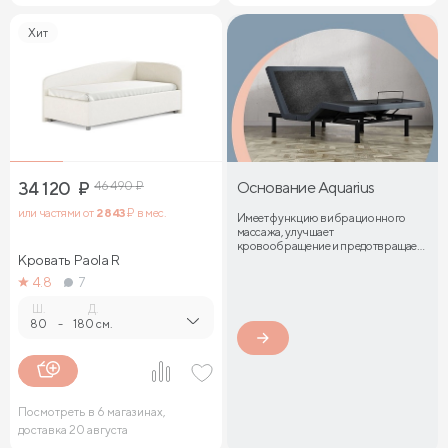
Хит
34 120
₽
46 490
₽
Основание Aquarius
или частями от
2 843
₽ в мес.
Имеет функцию вибрационного
массажа, улучшает
кровообращение и предотвращает
Кровать Paola R
затекание мышц
4.8
7
Ш.
Д.
80
-
180 см.
Посмотреть в 6 магазинах,
доставка 20 августа