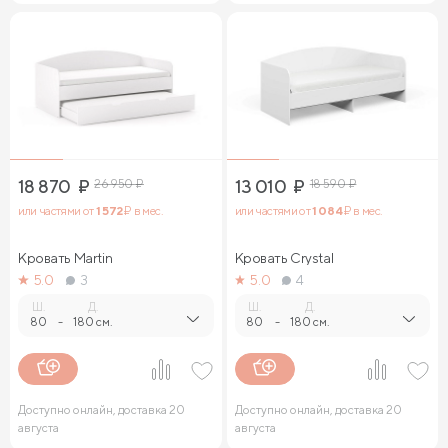
18 870
₽
26 950
₽
13 010
₽
18 590
₽
или частями от
1 572
₽ в мес.
или частями от
1 084
₽ в мес.
Кровать Martin
Кровать Crystal
5.0
3
5.0
4
Ш.
Д.
Ш.
Д.
80
-
180 см.
80
-
180 см.
Доступно онлайн, доставка 20
Доступно онлайн, доставка 20
августа
августа