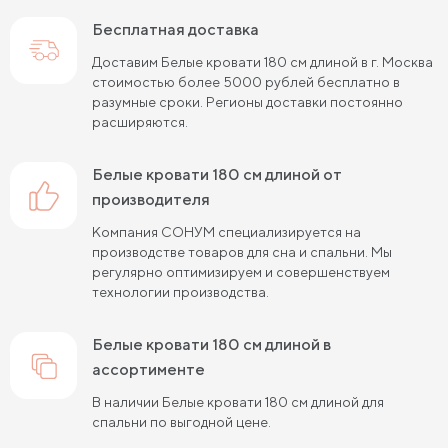
Бесплатная доставка
Кровати шириной 90 см
Кровати шириной 120 см
Доставим Белые кровати 180 см длиной в г. Москва
Кровати шириной 140 см
Кровати шириной 160 см
стоимостью более 5000 рублей бесплатно в
разумные сроки. Регионы доставки постоянно
Кровати шириной 180 см
Кровати шириной 200 см
расширяются.
Высокие кровати
Низкие кровати
Белые кровати 180 см длиной от
Кровати длиной 180 см
Кровати длиной 190 см
производителя
Компания СОНУМ специализируется на
Кровати длиной 200 см
производстве товаров для сна и спальни. Мы
регулярно оптимизируем и совершенствуем
Кровати 80х180 см (для маленькой комнаты)
технологии производства.
Кровати 90х180 см
Кровати 120х180 см
Белые кровати 180 см длиной в
Большие кровати
Кровати 80х190 см
ассортименте
Кровати 90х190 см
Кровати 120х190 см
В наличии Белые кровати 180 см длиной для
спальни по выгодной цене.
Кровати 140х190 см
Кровати 160х190 см