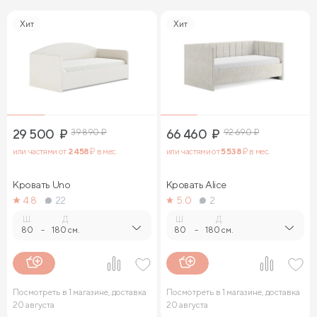
Хит
Хит
29 500
₽
39 890
₽
66 460
₽
92 690
₽
или частями от
2 458
₽ в мес.
или частями от
5 538
₽ в мес.
Кровать Uno
Кровать Alice
4.8
22
5.0
2
Ш.
Д.
Ш.
Д.
80
-
180 см.
80
-
180 см.
Посмотреть в 1 магазине, доставка
Посмотреть в 1 магазине, доставка
20 августа
20 августа