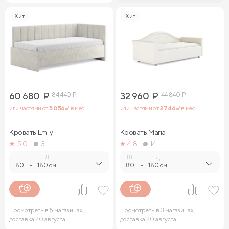
Хит
Хит
60 680
₽
84 440
₽
32 960
₽
44 840
₽
или частями от
5 056
₽ в мес.
или частями от
2 746
₽ в мес.
Кровать Emily
Кровать Maria
5.0
3
4.8
14
Ш.
Д.
Ш.
Д.
80
-
180 см.
80
-
180 см.
Посмотреть в 5 магазинах,
Посмотреть в 3 магазинах,
доставка 20 августа
доставка 20 августа