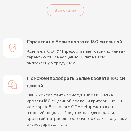
Кровати с высоким изголовьем
Все статьи
Кровати с мягким изголовьем
Кровати светлых цветов
Кровати в стиле прованс
Кровати в стиле минимализм
Кровати в стиле хай-тек
Кровати семейные
Гарантия на Белые кровати 180 см длиной
Кровати белого цвета
Кровати голубого цвета
Компания СОНУМ предоставляет своим клиентам
гарантию от 18 месяцев до 10 лет на всю
Кровати цвета графит
Кровати желтого цвета
выпускаемую продукцию.
Кровати зеленого цвета
Кровати коричневого цвета
Поможем подобрать Белые кровати 180 см
Кровати красного цвета
Кровати оранжевого цвета
длиной
Кровати розового цвета
Кровати серого цвета
Наши консультанты помогут выбрать Белые
кровати 180 см длиной под ваши критерии цены и
Кровати синего цвета
Кровати фиолетового цвета
комфорта. В каталоге СОНУМ представлен
широкий модельный ряд мебели для спальни,
Кровати черного цвета
Кровати бежевого цвета
кроватей, матрасов, постельного белья, подушек и
аксессуаров для сна.
Кровати шириной 80 см (Узкие)