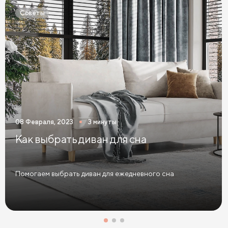
Кровати 120 х 200 с ящиками
Советы
Кровати 140 х 200 с ящиками
Кровати 160 х 200 с ящиками
Кровати 180 х 200 с ящиками
Кровати 200 х 200 с ящиками
Кровати мятного цвета
Кровати тёмного цвета
Кровати горчичного цвета
08 Февраля, 2023
3 минуты
Кровати бирюзового цвета
Как выбрать диван для сна
Кровати в современном стиле
Кровати в стиле лофт
Кровати в скандинавском стиле
Помогаем выбрать диван для ежедневного сна
Кровати в классическом стиле
Кровати без изголовья
Кровати с низким изголовьем