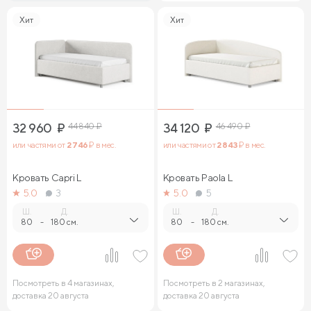
Хит
Хит
32 960
₽
44 840
₽
34 120
₽
46 490
₽
или частями от
2 746
₽ в мес.
или частями от
2 843
₽ в мес.
Кровать Capri L
Кровать Paola L
5.0
3
5.0
5
Ш.
Д.
Ш.
Д.
80
-
180 см.
80
-
180 см.
Посмотреть в 4 магазинах,
Посмотреть в 2 магазинах,
доставка 20 августа
доставка 20 августа