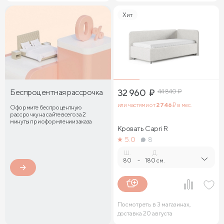
Хит
Беспроцентная рассрочка
32 960
₽
44 840
₽
или частями от
2 746
₽ в мес.
Оформите беспроцентную
рассрочку на сайте всего за 2
минуты при оформлении заказа
Кровать Capri R
5.0
8
Ш.
Д.
80
-
180 см.
Посмотреть в 3 магазинах,
доставка 20 августа