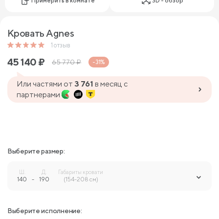
Примерить в комнате
3D - обзор
Кровать Agnes
1
отзыв
45 140
₽
65 770
₽
-31%
Или частями от
3 761
в месяц с
партнерами
Выберите размер:
Ш.
Д.
Габариты кровати
140
-
190
-
(154-208 см)
Выберите исполнение: