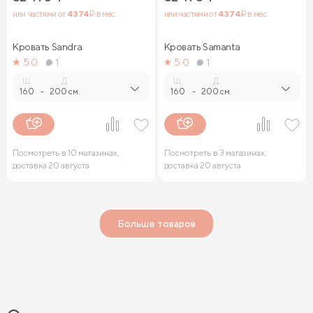
или частями от
4 374
₽ в мес.
или частями от
4 374
₽ в мес.
Кровать Sandra
Кровать Samanta
5.0
1
5.0
1
Ш.
Д.
Ш.
Д.
160
-
200 см.
160
-
200 см.
Посмотреть в 10 магазинах,
Посмотреть в 3 магазинах,
доставка 20 августа
доставка 20 августа
Больше товаров