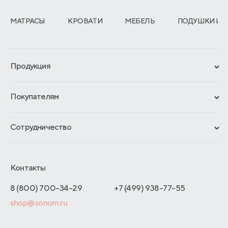
МАТРАСЫ
КРОВАТИ
МЕБЕЛЬ
ПОДУШКИ И 
Продукция
Сертификаты
Покупателям
Гарантии
Рассрочка и кредит
Материалы и технологии
Сотрудничество
Обмен и возврат
Сроки изготовления
Франчайзинг
Доставка и оплата
Блог
Отельерам
Контакты
Как оформить заказ
Отзывы покупателей
Интернет-магазинам
Адреса магазинов
8 (800) 700-34-29
+7 (499) 938-77-55
Оптовые продажи
shop@sonum.ru
Договор-оферты
Дизайнерам интерьеров