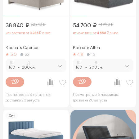
38 840
₽
52 340
₽
54 700
₽
74 990
₽
или частями от
3 236
₽ в мес.
или частями от
4 558
₽ в мес.
Кровать Caprice
Кровать Altea
5.0
22
4.8
16
Ш.
Д.
Ш.
Д.
160
-
200 см.
160
-
200 см.
Посмотреть в 6 магазинах,
Посмотреть в 6 магазинах,
доставка 20 августа
доставка 20 августа
Хит