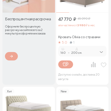
Беспроцентная рассрочка
47 770
₽
65 090
₽
или частями от
3 980
₽ в мес.
Оформите беспроцентную
рассрочку на сайте всего за 2
минуты при оформлении заказа
Кровать Olivia со стразами
5.0
1
Ш.
Д.
160
-
200 см.
Доступно онлайн, доставка 20
августа
Хит
New