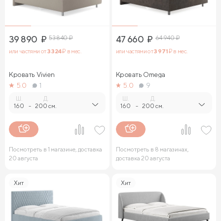
39 890
₽
53 840
₽
47 660
₽
64 940
₽
или частями от
3 324
₽ в мес.
или частями от
3 971
₽ в мес.
Кровать Vivien
Кровать Omega
5.0
1
5.0
9
Ш.
Д.
Ш.
Д.
160
-
200 см.
160
-
200 см.
Посмотреть в 1 магазине, доставка
Посмотреть в 8 магазинах,
20 августа
доставка 20 августа
Хит
Хит