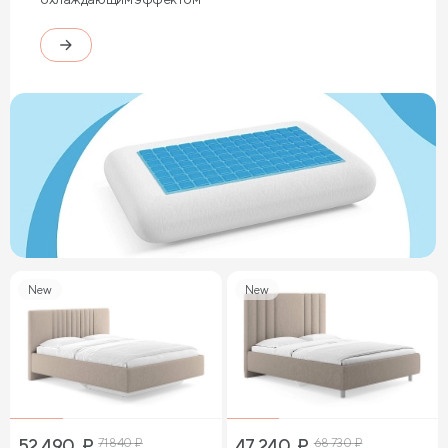
New
New
52 490
₽
71 840
₽
47 240
₽
68 730
₽