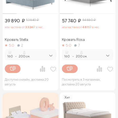
39 890
₽
53 840
₽
57 740
₽
84 880
₽
или частями от
3 324
₽ в мес.
или частями от
4 811
₽ в мес.
Кровать Stella
Кровать Rosa
5.0
2
5.0
7
Ш.
Д.
Ш.
Д.
160
-
200 см.
160
-
200 см.
Доступно онлайн, доставка 20
Посмотреть в 3 магазинах,
августа
доставка 20 августа
Хит