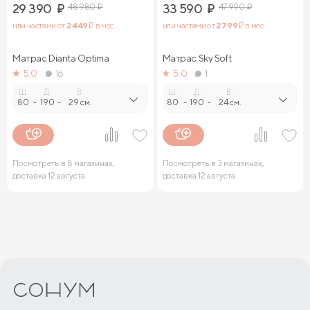
29 390
₽
48 980
₽
33 590
₽
47 990
₽
или частями от
2 449
₽ в мес.
или частями от
2 799
₽ в мес.
Матрас Dianta Optima
Матрас Sky Soft
5.0
16
5.0
1
Ш.
Д.
В.
Ш.
Д.
В.
80
-
190
-
29 см.
80
-
190
-
24 см.
Посмотреть в 8 магазинах,
Посмотреть в 3 магазинах,
доставка 12 августа
доставка 12 августа