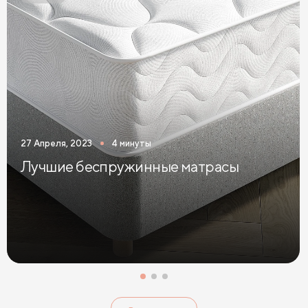
Двуспальные кровати цвета графит
Двуспальные кровати желтого цвета
Двуспальные кровати зеленого цвета
Двуспальные кровати коричневого цвета
Двуспальные кровати красного цвета
27 Апреля, 2023
4 минуты
Двуспальные кровати оранжевого цвета
Лучшие беспружинные матрасы
Двуспальные кровати розового цвета
Двуспальные кровати синего цвета
Двуспальные кровати фиолетового цвета
Двуспальные кровати черного цвета
Двуспальные кровати 120 см шириной