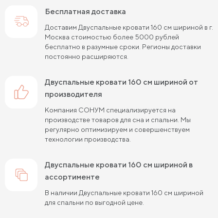
Двуспальные кровати 160х200 см
Бесплатная доставка
Двуспальные кровати 180х190 см
Доставим Двуспальные кровати 160 см шириной в г.
Москва стоимостью более 5000 рублей
Двуспальные кровати 180х200 см
бесплатно в разумные сроки. Регионы доставки
постоянно расширяются.
Двуспальные кровати 200х200 см
Двуспальные кровати с подъемным механизмом
Двуспальные кровати 160 см шириной от
производителя
Двуспальные кровати для взрослых
Компания СОНУМ специализируется на
производстве товаров для сна и спальни. Мы
регулярно оптимизируем и совершенствуем
технологии производства.
Двуспальные кровати 160 см шириной в
ассортименте
В наличии Двуспальные кровати 160 см шириной
для спальни по выгодной цене.