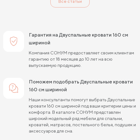
Все статьи
Двуспальные кровати 140 см шириной
Двуспальные кровати 160 см шириной
Двуспальные кровати 180 см шириной
Гарантия на Двуспальные кровати 160 см
Двуспальные кровати 200 см шириной
шириной
Компания СОНУМ предоставляет своим клиентам
Двуспальные кровати 190 см длиной
гарантию от 18 месяцев до 10 лет на всю
выпускаемую продукцию.
Двуспальные кровати 200 см длиной
Двуспальные кровати 120х190 см
Поможем подобрать Двуспальные кровати
160 см шириной
Двуспальные кровати 120х200 см
Наши консультанты помогут выбрать Двуспальные
Двуспальные кровати 140х190 см
кровати 160 см шириной под ваши критерии цены и
комфорта. В каталоге СОНУМ представлен
Двуспальные кровати 140х200 см
широкий модельный ряд мебели для спальни,
кроватей, матрасов, постельного белья, подушек и
Двуспальные кровати 160х190 см
аксессуаров для сна.