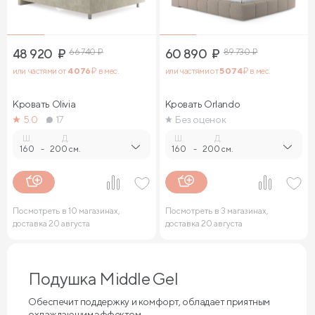
48 920
₽
66 740
₽
60 890
₽
89 730
₽
или частями от
4 076
₽ в мес.
или частями от
5 074
₽ в мес.
Кровать Olivia
Кровать Orlando
5.0
17
Без оценок
Ш.
Д.
Ш.
Д.
160
-
200 см.
160
-
200 см.
Посмотреть в 10 магазинах,
Посмотреть в 3 магазинах,
доставка 20 августа
доставка 20 августа
Подушка Middle Gel
Обеспечит поддержку и комфорт, обладает приятным
охлаждающим эффектом