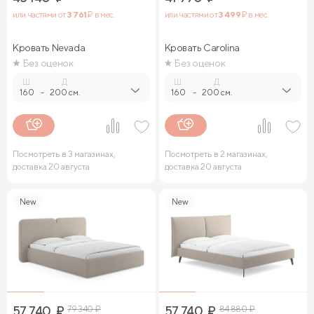
или частями от
3 761
₽ в мес.
или частями от
3 499
₽ в мес.
Кровать Nevada
Кровать Carolina
Без оценок
Без оценок
Ш.
Д.
Ш.
Д.
160
-
200 см.
160
-
200 см.
Посмотреть в 3 магазинах,
Посмотреть в 2 магазинах,
доставка 20 августа
доставка 20 августа
New
New
57 740
₽
79 340
₽
57 740
₽
84 880
₽