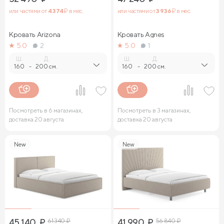
или частями от
4 374
₽ в мес.
или частями от
3 936
₽ в мес.
Кровать Arizona
Кровать Agnes
5.0
2
5.0
1
Ш.
Д.
Ш.
Д.
160
-
200 см.
160
-
200 см.
Посмотреть в 6 магазинах,
Посмотреть в 3 магазинах,
доставка 20 августа
доставка 20 августа
New
New
45 140
₽
61 340
₽
41 990
₽
56 840
₽