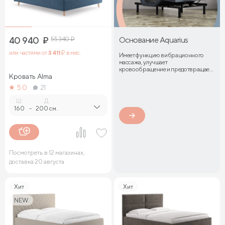
40 940
₽
55 340
₽
Основание Aquarius
или частями от
3 411
₽ в мес.
Имеет функцию вибрационного
массажа, улучшает
кровообращение и предотвращает
Кровать Alma
затекание мышц
5.0
21
Ш.
Д.
160
-
200 см.
Посмотреть в 12 магазинах,
доставка 20 августа
Хит
Хит
NEW