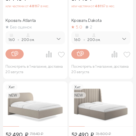
или частями от
4 811
₽ в мес.
или частями от
4 811
₽ в мес.
Кровать Atlanta
Кровать Dakota
Без оценок
5.0
2
Ш.
Д.
Ш.
Д.
160
-
200 см.
160
-
200 см.
Посмотреть в 1 магазине, доставка
Посмотреть в 1 магазине, доставка
20 августа
20 августа
Хит
Хит
NEW
NEW
52 490
₽
71 840
₽
52 490
₽
76 800
₽