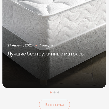
Двуспальные кровати желтого цвета
Двуспальные кровати зеленого цвета
Двуспальные кровати коричневого цвета
Двуспальные кровати красного цвета
27 Апреля, 2023
4 минуты
Двуспальные кровати оранжевого цвета
Лучшие беспружинные матрасы
Двуспальные кровати розового цвета
Двуспальные кровати синего цвета
Двуспальные кровати фиолетового цвета
Двуспальные кровати черного цвета
Двуспальные кровати с подъемным механизмом
Все статьи