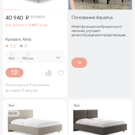
40 940
₽
55 340
₽
Основание Aquarius
или частями от
3 411
₽ в мес.
Имеет функцию вибрационного
массажа, улучшает
кровообращение и предотвращает
Кровать Alma
затекание мышц
5.0
21
Ш.
Д.
160
-
190 см.
Посмотреть в 9 магазинах,
доставка 19 августа
Хит
Хит
NEW