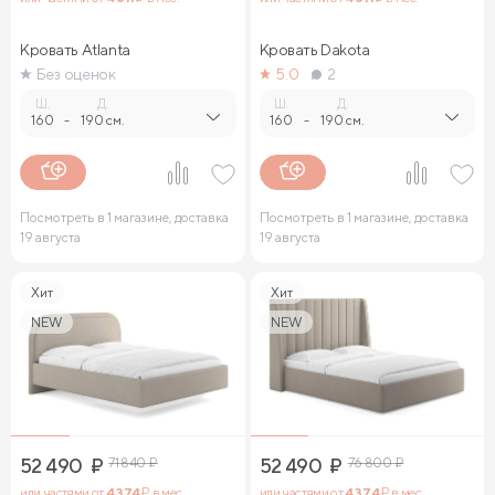
Кровать Atlanta
Кровать Dakota
Без оценок
5.0
2
Ш.
Д.
Ш.
Д.
160
-
190 см.
160
-
190 см.
Посмотреть в 1 магазине, доставка
Посмотреть в 1 магазине, доставка
19 августа
19 августа
Хит
Хит
NEW
NEW
52 490
₽
71 840
₽
52 490
₽
76 800
₽
или частями от
4 374
₽ в мес.
или частями от
4 374
₽ в мес.