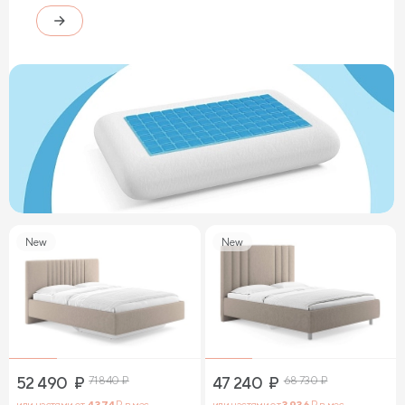
New
New
52 490
₽
71 840
₽
47 240
₽
68 730
₽
или частями от
4 374
₽ в мес.
или частями от
3 936
₽ в мес.