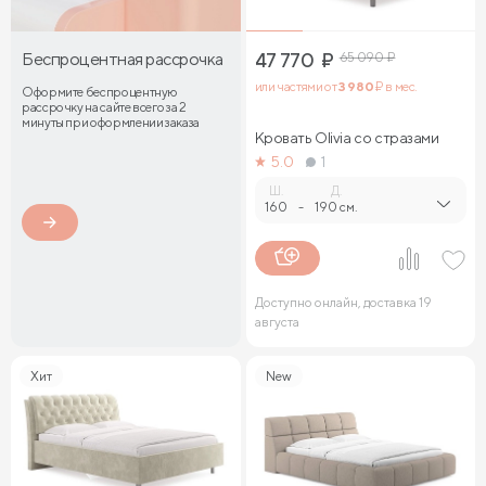
Беспроцентная рассрочка
47 770
₽
65 090
₽
или частями от
3 980
₽ в мес.
Оформите беспроцентную
рассрочку на сайте всего за 2
минуты при оформлении заказа
Кровать Olivia со стразами
5.0
1
Ш.
Д.
160
-
190 см.
Доступно онлайн, доставка 19
августа
Хит
New