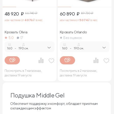
48 920
₽
66 740
₽
60 890
₽
89 730
₽
или частями от
4 076
₽ в мес.
или частями от
5 074
₽ в мес.
Кровать Olivia
Кровать Orlando
5.0
17
Без оценок
Ш.
Д.
Ш.
Д.
160
-
190 см.
160
-
190 см.
Посмотреть в 7 магазинах,
Посмотреть в 2 магазинах,
доставка 19 августа
доставка 19 августа
Подушка Middle Gel
Обеспечит поддержку и комфорт, обладает приятным
охлаждающим эффектом