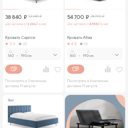
38 840
₽
52 340
₽
54 700
₽
74 990
₽
или частями от
3 236
₽ в мес.
или частями от
4 558
₽ в мес.
Кровать Caprice
Кровать Altea
5.0
22
4.8
16
Ш.
Д.
Ш.
Д.
160
-
190 см.
160
-
190 см.
Посмотреть в 3 магазинах,
Посмотреть в 4 магазинах,
доставка 19 августа
доставка 19 августа
Хит