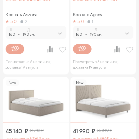
Кровать Arizona
Кровать Agnes
5.0
2
5.0
1
Ш.
Д.
Ш.
Д.
160
-
190 см.
160
-
190 см.
Посмотреть в 6 магазинах,
Посмотреть в 3 магазинах,
доставка 19 августа
доставка 19 августа
New
New
45 140
₽
61 340
₽
41 990
₽
56 840
₽
или частями от
3 761
₽ в мес.
или частями от
3 499
₽ в мес.