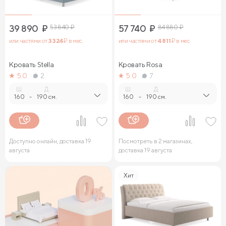
39 890
₽
53 840
₽
57 740
₽
84 880
₽
или частями от
3 324
₽ в мес.
или частями от
4 811
₽ в мес.
Кровать Stella
Кровать Rosa
5.0
2
5.0
7
Ш.
Д.
Ш.
Д.
160
-
190 см.
160
-
190 см.
Доступно онлайн, доставка 19
Посмотреть в 2 магазинах,
августа
доставка 19 августа
Хит