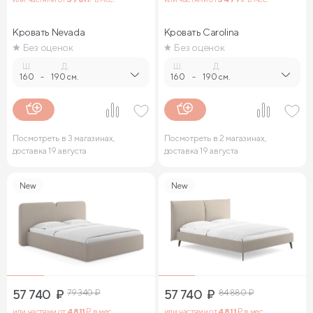
Кровать Nevada
Кровать Carolina
Без оценок
Без оценок
Ш.
Д.
Ш.
Д.
160
-
190 см.
160
-
190 см.
Посмотреть в 3 магазинах,
Посмотреть в 2 магазинах,
доставка 19 августа
доставка 19 августа
New
New
57 740
₽
79 340
₽
57 740
₽
84 880
₽
или частями от
4 811
₽ в мес.
или частями от
4 811
₽ в мес.