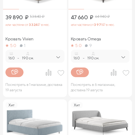
39 890
₽
53 840
₽
47 660
₽
64 940
₽
или частями от
3 324
₽ в мес.
или частями от
3 971
₽ в мес.
Кровать Vivien
Кровать Omega
5.0
1
5.0
9
Ш.
Д.
Ш.
Д.
160
-
190 см.
160
-
190 см.
Посмотреть в 1 магазине, доставка
Посмотреть в 6 магазинах,
19 августа
доставка 19 августа
Хит
Хит