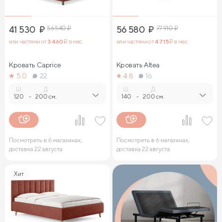
41 530
₽
56 540
₽
56 580
₽
77 910
₽
или частями от
3 460
₽ в мес.
или частями от
4 715
₽ в мес.
Кровать Caprice
Кровать Altea
5.0
22
4.8
16
Ш.
Д.
Ш.
Д.
120
-
200 см.
140
-
200 см.
Посмотреть в 6 магазинах,
Посмотреть в 6 магазинах,
доставка 22 августа
доставка 22 августа
Хит