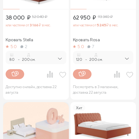
38 000
₽
52 040
₽
62 950
₽
93 340
₽
или частями от
3 166
₽ в мес.
или частями от
5 245
₽ в мес.
Кровать Stella
Кровать Rosa
5.0
2
5.0
7
Ш.
Д.
Ш.
Д.
80
-
200 см.
120
-
200 см.
Доступно онлайн, доставка 22
Посмотреть в 3 магазинах,
августа
доставка 22 августа
Хит