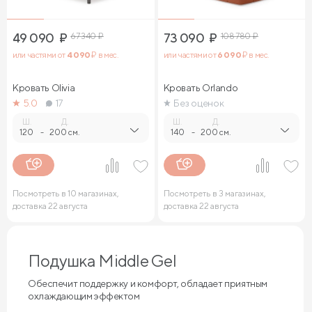
49 090
₽
67 340
₽
73 090
₽
108 780
₽
или частями от
4 090
₽ в мес.
или частями от
6 090
₽ в мес.
Кровать Olivia
Кровать Orlando
5.0
17
Без оценок
Ш.
Д.
Ш.
Д.
120
-
200 см.
140
-
200 см.
Посмотреть в 10 магазинах,
Посмотреть в 3 магазинах,
доставка 22 августа
доставка 22 августа
Подушка Middle Gel
Обеспечит поддержку и комфорт, обладает приятным
охлаждающим эффектом