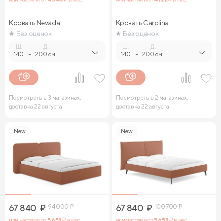
Кровать Nevada
Кровать Carolina
Без оценок
Без оценок
Ш.
Д.
Ш.
Д.
140
-
200 см.
140
-
200 см.
Посмотреть в 3 магазинах,
Посмотреть в 2 магазинах,
доставка 22 августа
доставка 22 августа
New
New
67 840
₽
94 000
₽
67 840
₽
100 700
₽
или частями от
5 653
₽ в мес.
или частями от
5 653
₽ в мес.