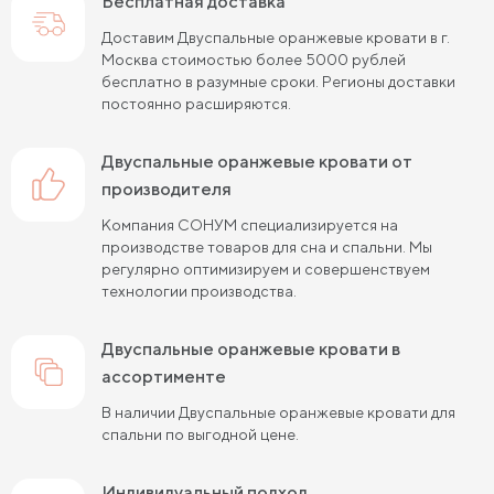
Бесплатная доставка
Двуспальные кровати 180х190 см
Доставим Двуспальные оранжевые кровати в г.
Москва стоимостью более 5000 рублей
Двуспальные кровати 180х200 см
бесплатно в разумные сроки. Регионы доставки
постоянно расширяются.
Двуспальные кровати 200х200 см
Двуспальные кровати с подъемным механизмом
Двуспальные оранжевые кровати от
производителя
Двуспальные кровати для взрослых
Компания СОНУМ специализируется на
производстве товаров для сна и спальни. Мы
регулярно оптимизируем и совершенствуем
технологии производства.
Двуспальные оранжевые кровати в
ассортименте
В наличии Двуспальные оранжевые кровати для
спальни по выгодной цене.
Индивидуальный подход