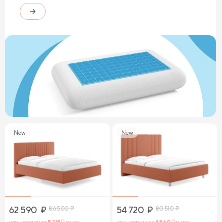
New
New
62 590
₽
86 500
₽
54 720
₽
80 510
₽
или частями от
5 215
₽ в мес.
или частями от
4 560
₽ в мес.