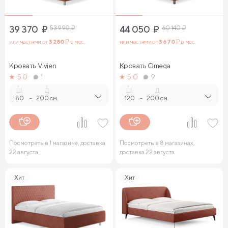
39 370
₽
53 990
₽
44 050
₽
60 140
₽
или частями от
3 280
₽ в мес.
или частями от
3 670
₽ в мес.
Кровать Vivien
Кровать Omega
5.0
1
5.0
9
Ш.
Д.
Ш.
Д.
80
-
200 см.
120
-
200 см.
Посмотреть в 1 магазине, доставка
Посмотреть в 8 магазинах,
22 августа
доставка 22 августа
Хит
Хит