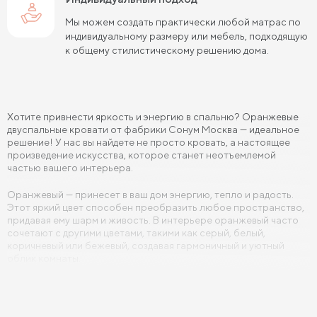
Мы можем создать практически любой матрас по
индивидуальному размеру или мебель, подходящую
к общему стилистическому решению дома.
Хотите привнести яркость и энергию в спальню? Оранжевые
двуспальные кровати от фабрики Сонум Москва — идеальное
решение! У нас вы найдете не просто кровать, а настоящее
произведение искусства, которое станет неотъемлемой
частью вашего интерьера.
Оранжевый — принесет в ваш дом энергию, тепло и радость.
Этот яркий цвет способен преобразить любое пространство,
придавая ему шарм и живость. В интерьере оранжевый часто
сочетают с другими цветами, такими как серый, белый,
коричневый или бежевый, создавая гармоничный и уютный
облик комнаты.
Оранжевый цвет прекрасно вписывается в различные стили
дизайна, создавая неповторимый акцент. В современных
интерьерах он придает свежести и динамичности, в то время