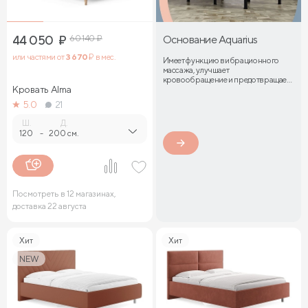
44 050
₽
60 140
₽
Основание Aquarius
или частями от
3 670
₽ в мес.
Имеет функцию вибрационного
массажа, улучшает
кровообращение и предотвращает
Кровать Alma
затекание мышц
5.0
21
Ш.
Д.
120
-
200 см.
Посмотреть в 12 магазинах,
доставка 22 августа
Хит
Хит
NEW