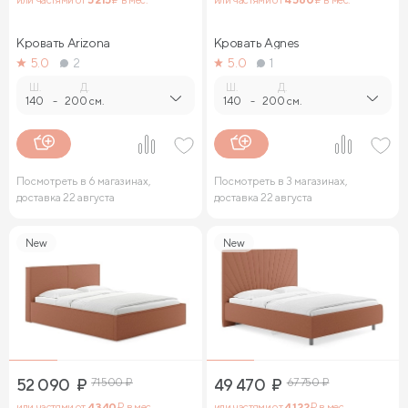
Кровать Arizona
Кровать Agnes
5.0
2
5.0
1
Ш.
Д.
Ш.
Д.
140
-
200 см.
140
-
200 см.
Посмотреть в 6 магазинах,
Посмотреть в 3 магазинах,
доставка 22 августа
доставка 22 августа
New
New
52 090
₽
71 500
₽
49 470
₽
67 750
₽
или частями от
4 340
₽ в мес.
или частями от
4 122
₽ в мес.