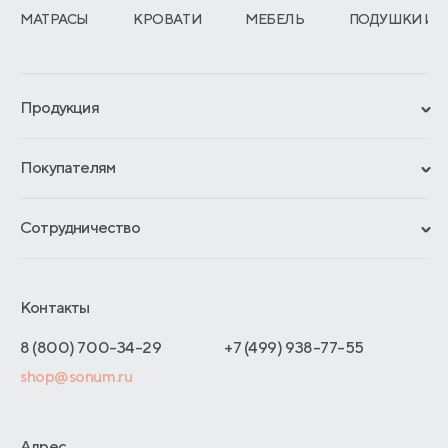
МАТРАСЫ
КРОВАТИ
МЕБЕЛЬ
ПОДУШКИ И 
Продукция
Сертификаты
Покупателям
Гарантии
Рассрочка и кредит
Материалы и технологии
Сотрудничество
Обмен и возврат
Сроки изготовления
Франчайзинг
Доставка и оплата
Блог
Отельерам
Контакты
Как оформить заказ
Отзывы покупателей
Интернет-магазинам
Адреса магазинов
8 (800) 700-34-29
+7 (499) 938-77-55
Оптовые продажи
shop@sonum.ru
Договор-оферты
Дизайнерам интерьеров
О производстве
Адрес