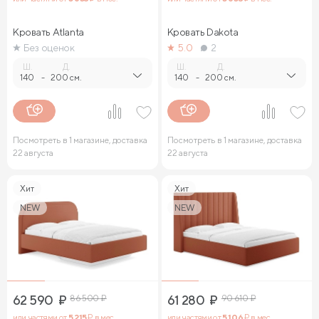
Кровать Atlanta
Кровать Dakota
Без оценок
5.0
2
Ш.
Д.
Ш.
Д.
140
-
200 см.
140
-
200 см.
Посмотреть в 1 магазине, доставка
Посмотреть в 1 магазине, доставка
22 августа
22 августа
Хит
Хит
NEW
NEW
62 590
₽
86 500
₽
61 280
₽
90 610
₽
или частями от
5 215
₽ в мес.
или частями от
5 106
₽ в мес.