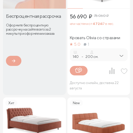
Беспроцентная рассрочка
56 690
₽
78 060
₽
или частями от
4 724
₽ в мес.
Оформите беспроцентную
рассрочку на сайте всего за 2
минуты при оформлении заказа
Кровать Olivia со стразами
5.0
1
Ш.
Д.
140
-
200 см.
Доступно онлайн, доставка 22
августа
Хит
New