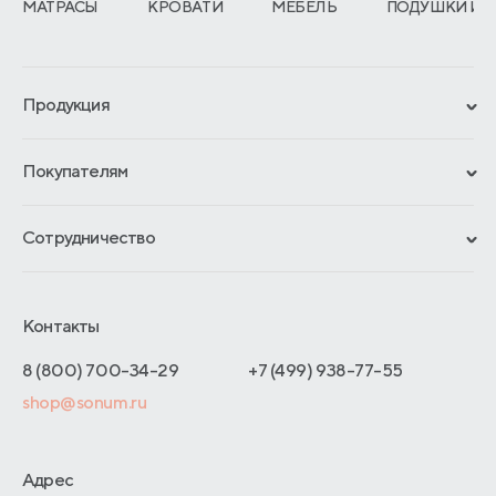
МАТРАСЫ
КРОВАТИ
МЕБЕЛЬ
ПОДУШКИ И 
Продукция
Сертификаты
Покупателям
Гарантии
Рассрочка и кредит
Материалы и технологии
Сотрудничество
Обмен и возврат
Сроки изготовления
Франчайзинг
Доставка и оплата
Блог
Отельерам
Контакты
Как оформить заказ
Отзывы покупателей
Интернет-магазинам
Адреса магазинов
8 (800) 700-34-29
+7 (499) 938-77-55
Оптовые продажи
shop@sonum.ru
Договор-оферты
Дизайнерам интерьеров
О производстве
Адрес