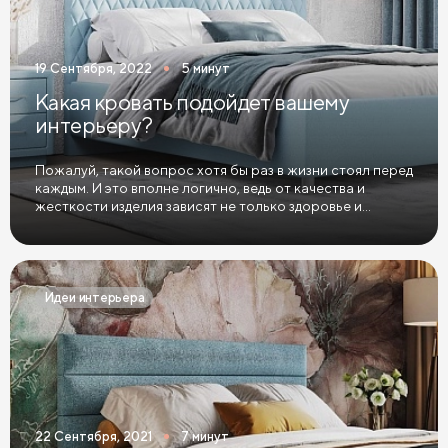
19 Сентября, 2022
5 минут
Какая кровать подойдет вашему
интерьеру?
Пожалуй, такой вопрос хотя бы раз в жизни стоял перед
каждым. И это вполне логично, ведь от качества и
жесткости изделия зависят не только здоровье и
полноценный сон, но и настроение человека, да и
качество жизни в целом.
Идеи интерьера
22 Сентября, 2021
7 минут