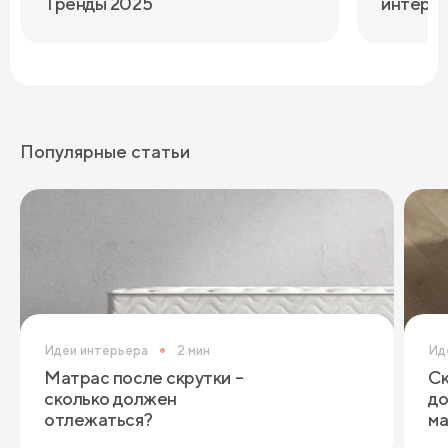
Тренды 2025
интерь
Популярные статьи
Идеи интерьера
2 мин
Ид
Матрас после скрутки –
Ск
сколько должен
до
отлежаться?
ма