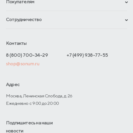
Покупателям
Гарантии
Рассрочка и кредит
Материалы и технологии
Сотрудничество
Обмен и возврат
Сроки изготовления
Франчайзинг
Доставка и оплата
Блог
Отельерам
Контакты
Как оформить заказ
Отзывы покупателей
Интернет-магазинам
Адреса магазинов
8 (800) 700-34-29
+7 (499) 938-77-55
Оптовые продажи
shop@sonum.ru
Договор-оферты
Дизайнерам интерьеров
О производстве
Адрес
Москва, Ленинская Слобода, д. 26
Ежедневно с 9:00 до 20:00
Подпишитесь на наши
новости