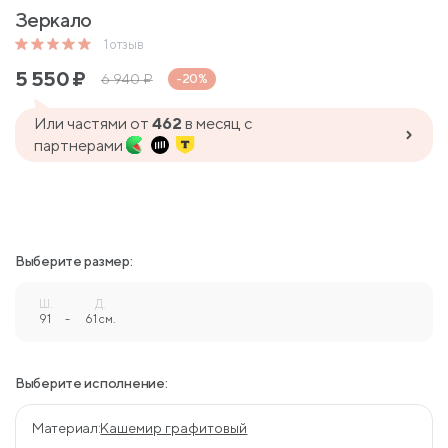
Зеркало
1
отзыв
5 550
₽
6 940
₽
-20%
Или частями от
462
в месяц с
партнерами
Выберите размер:
Ш.
Д.
91
-
61 см.
Выберите исполнение:
Материал:
Кашемир графитовый