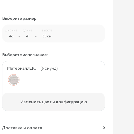
Выберите размер:
ширина
длина
высота
46
-
41
-
53 см
Выберите исполнение:
Материал:
ЛДСП (Ясмунд)
Изменить цвет и конфигурацию
Доставка и оплата