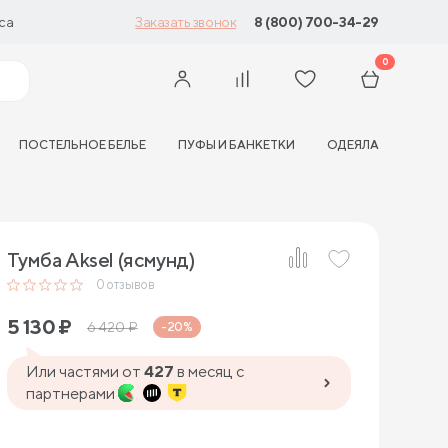
са
8 (800) 700-34-29
Заказать звонок
0
ПОСТЕЛЬНОЕ БЕЛЬЕ
ПУФЫ И БАНКЕТКИ
ОДЕЯЛА
Тумба Aksel (ясмунд)
0
отзывов
5 130
₽
6 420
₽
-20%
Или частями от
427
в месяц с
партнерами