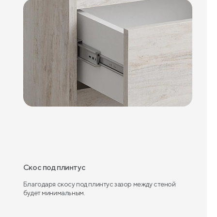
Скос под плинтус
Благодаря скосу под плинтус зазор между стеной
будет минимальным.