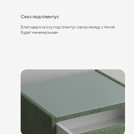
Скос под плинтус
Благодаря скосу под плинтус зазор между стеной
будет минимальным.