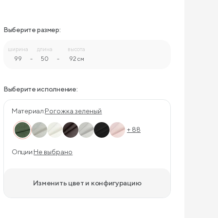
Выберите размер:
ширина
длина
высота
99
-
50
-
92 см
Выберите исполнение:
Материал:
Рогожка зеленый
+ 88
Опции:
Не выбрано
Изменить цвет и конфигурацию