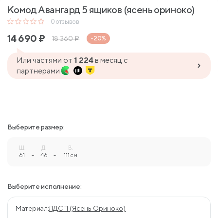
Комод Авангард 5 ящиков (ясень ориноко)
0
отзывов
14 690
₽
18 360
₽
-20%
Или частями от
1 224
в месяц с
партнерами
Выберите размер:
Ш.
Д.
В.
61
-
46
-
111 см
Выберите исполнение:
Материал:
ЛДСП (Ясень Ориноко)