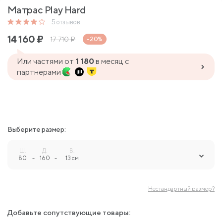
Матрас Play Hard
5
отзывов
14 160
₽
17 710
₽
-20%
Или частями от
1 180
в месяц с
партнерами
Выберите размер:
Ш.
Д.
В.
80
-
160
-
13 см
Нестандартный размер?
Добавьте сопутствующие товары: