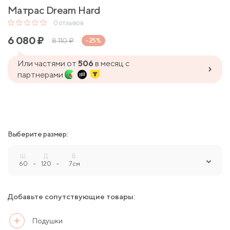
Матрас Dream Hard
0
отзывов
6 080
₽
8 110
₽
-25%
Или частями от
506
в месяц с
партнерами
Выберите размер:
Ш.
Д.
В.
60
-
120
-
7 см
Добавьте сопутствующие товары:
Подушки