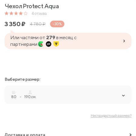
Чехол Protect Aqua
4
отзыва
3 350
₽
4 780
₽
-30%
Или частями от
279
в месяц с
партнерами
Выберите размер:
Ш.
Д.
80
-
190 см.
Нестандартный размер?
Доставка и оплата