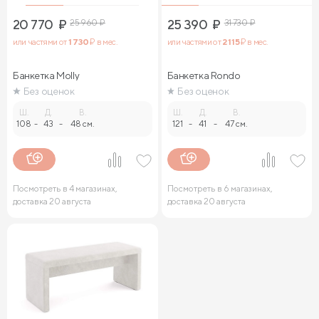
20 770
₽
25 960
₽
25 390
₽
31 730
₽
или частями от
1 730
₽ в мес.
или частями от
2 115
₽ в мес.
Банкетка Molly
Банкетка Rondo
Без оценок
Без оценок
Ш.
Д.
В.
Ш.
Д.
В.
108
-
43
-
48 см.
121
-
41
-
47 см.
Посмотреть в 4 магазинах,
Посмотреть в 6 магазинах,
доставка 20 августа
доставка 20 августа