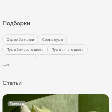
Подборки
Серые банкетки
Серые пуфы
Пуфы бежевого цвета
Пуфы синего цвета
Белые банкетки
Черные банкетки
Ещё
Банкетки в спальню
Банкетки с ящиком
Мягкие банкетки
Пуфы оттоманки
Статьи
Пуфы в прихожую
Круглые пуфы
Пуфы с ящиками
Большие пуфы
Мягкие пуфы
Пуфы велюр
Проекты