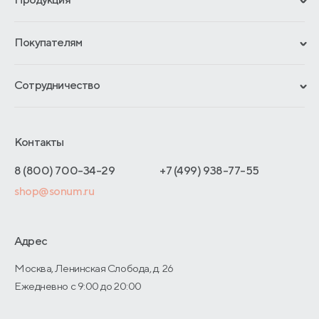
Сертификаты
Покупателям
Гарантии
Рассрочка и кредит
Материалы и технологии
Сотрудничество
Обмен и возврат
Сроки изготовления
Франчайзинг
Доставка и оплата
Блог
Отельерам
Контакты
Как оформить заказ
Отзывы покупателей
Интернет-магазинам
Адреса магазинов
8 (800) 700-34-29
+7 (499) 938-77-55
Оптовые продажи
shop@sonum.ru
Договор-оферты
Дизайнерам интерьеров
О производстве
Адрес
Москва, Ленинская Слобода, д. 26
Ежедневно с 9:00 до 20:00