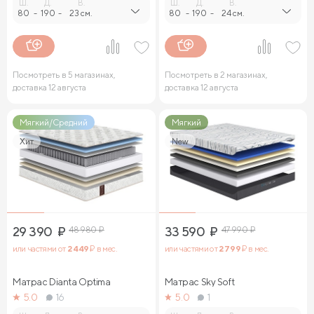
Ш.
Д.
В.
Ш.
Д.
В.
80
-
190
-
23 см.
80
-
190
-
24 см.
Посмотреть в 5 магазинах,
Посмотреть в 2 магазинах,
доставка 12 августа
доставка 12 августа
Мягкий/Средний
Мягкий
Хит
New
29 390
₽
48 980
₽
33 590
₽
47 990
₽
или частями от
2 449
₽ в мес.
или частями от
2 799
₽ в мес.
Матрас Dianta Optima
Матрас Sky Soft
5.0
16
5.0
1