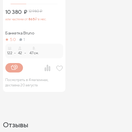
10 380
₽
12 980
₽
или частями от
865
₽ в мес.
Банкетка Bruno
5.0
1
Ш.
Д.
В.
122
-
42
-
47 см.
Посмотреть в 4 магазинах,
доставка 20 августа
Отзывы