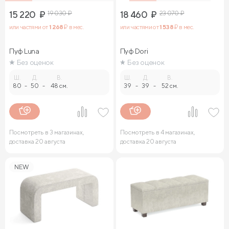
15 220
₽
19 030
₽
18 460
₽
23 070
₽
или частями от
1 268
₽ в мес.
или частями от
1 538
₽ в мес.
Пуф Luna
Пуф Dori
Без оценок
Без оценок
Ш.
Д.
В.
Ш.
Д.
В.
80
-
50
-
48 см.
39
-
39
-
52 см.
Посмотреть в 3 магазинах,
Посмотреть в 4 магазинах,
доставка 20 августа
доставка 20 августа
NEW